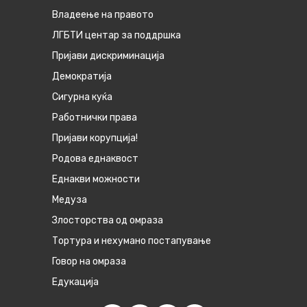
Владеење на правото
ЛГБТИ центар за поддршка
Пријави дискриминација
Демократија
Сигурна куќа
Работнички права
Пријави корупција!
Родова еднаквост
Eднакви можности
Медуза
Злосторства од омраза
Тортура и нехумано постапување
Говор на омраза
Едукација