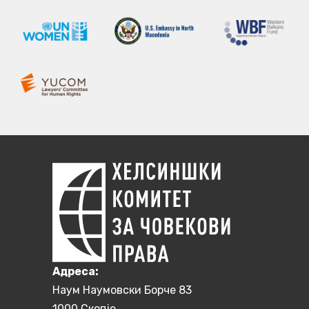
Aдреса:
Наум Наумовски Борче 83
1000 Скопје