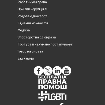
Работнички права
Пријави корупција!
Родова еднаквост
Eднакви можности
Медуза
Злосторства од омраза
Тортура и нехумано постапување
Говор на омраза
Едукација