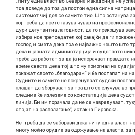
„Ниту една власт во Северна Македонија не успе
тоа доведе до тоа да постои една силна матрица
системот чиј дел се самите тие. Што останува за
кој треба да претставува чувар на професионално
дури дегутантна лагодност, да го прекршува зако
избира нов претседател кој сакајќи да ги покаже
господ и смета дека тоа е најважно нешто што тр
дека и јавната администарција и судството нико
треба да работат за да ја испорачаат правдата на
време свеста дека тој што му помогнал на судијат
покажат своето „благодарам“ и ќе постапат на на
Судиите и самите не покренуваат судски постапк
плашат да зборуваат за тоа што се случува во пр
следиме ќе излеземе со констатација дека судст
линија. Би им порачала да не се навредуваат, ту
стојат на располагање“, истакна Пировска.
Не треба да се заборави дека ниту една власт н
многу моќно орудие за одржување на власта, за 