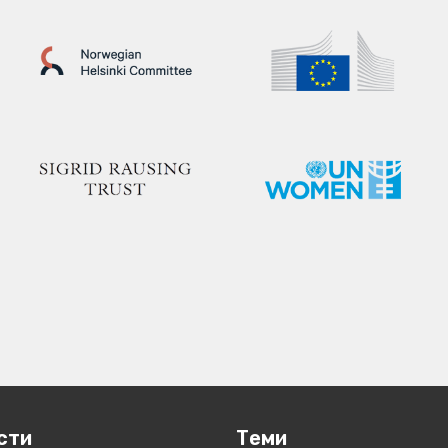
сти
Теми