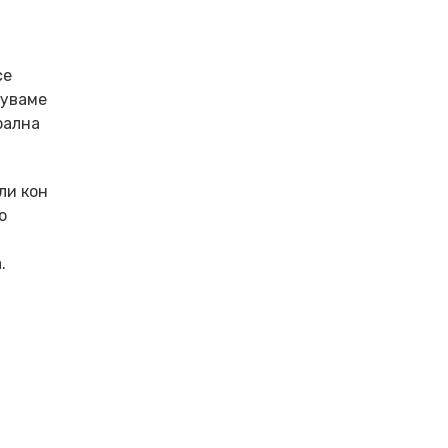
се
куваме
рална
ли кон
о
.