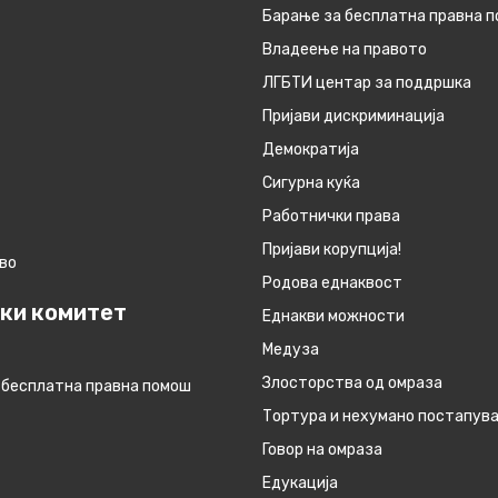
Барање за бесплатна правна 
Владеење на правото
ЛГБТИ центар за поддршка
Пријави дискриминација
Демократија
Сигурна куќа
Работнички права
Пријави корупција!
во
Родова еднаквост
ки комитет
Eднакви можности
Медуза
Злосторства од омраза
 бесплатна правна помош
Тортура и нехумано постапув
Говор на омраза
Едукација