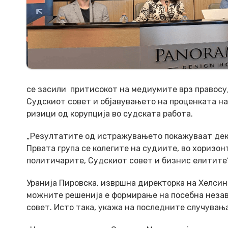
се засили притисокот на медиумите врз правосу
Судскиот совет и објавувањето на проценката на
ризици од корупција во судската работа.
„Резултатите од истражувањето покажуваат дека 
Првата група се колегите на судиите, во хоризо
политичарите, Судскиот совет и бизнис елитите“
Уранија Пировска, извршна директорка на Хелсин
можните решенија е формирање на посебна незави
совет. Исто така, укажа на последните случувањ