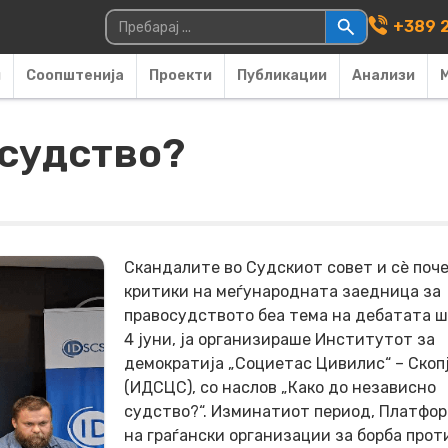
Main Navigati
Пребарувај за:
+389 2
и
Соопштенија
Проекти
Публикации
Анализи
 судство?
Скандалите во Судскиот совет и сè поч
критики на меѓународната заедница за
правосудството беа тема на дебатата ш
4 јуни, ја организираше Институтот за
демократија „Социетас Цивилис“ – Скоп
(ИДСЦС), со наслов „Како до независно
судство?“. Изминатиот период, Платфо
на граѓански организации за борба прот