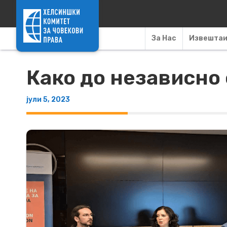
Skip to content
За Нас
Извешта
Како до независно
јули 5, 2023