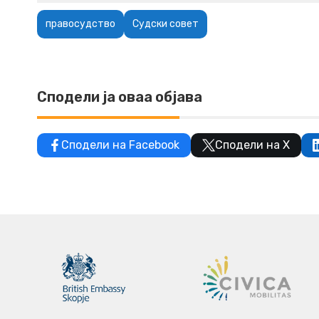
правосудство
Судски совет
Сподели ја оваа објава
Сподели на Facebook
Сподели на X