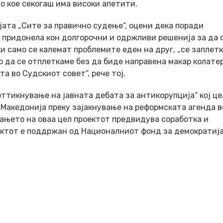
о кое секогаш има високи апетити.
ата „Сите за правично судење“, оцени дека поради
и придонела кон долгорочни и одржливи решенија за да 
и само се калемат проблемите еден на друг, „се заплет
шко да се отплеткаме без да биде направена макар колате
а во Судскиот совет“, рече тој.
ттикнување на јавната дебата за антикорупција“ кој це
Македонија преку зајакнување на реформската агенда в
вањето на оваа цел проектот предвидува соработка и
ектот е поддржан од Националниот фонд за демократија