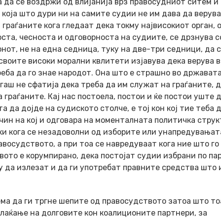
а да се воздржи од влијанија врз правосудниот ситем и
 која што дури ни на самите судии не им дава да верува
 граѓаните кога гледаат дека токму највисокиот орган, 
ста, чесноста и одговорноста на судиите, се дрзнува с
нот, не на една седница, туку на две-три седници, да 
 своите високи морални квлитети изјавува дека верува в
еба да го знае народот. Она што е страшно во државата
гаш не сфатија дека треба да им служат на граѓаните, 
 граѓаните. Кај нас постоела, постои и ќе постои уште 
а да дојде на судиското столче, е тој кон кој тие теба 
чин на кој и одговара на моменталната политичка струк
и кога се незадоволни од изборите или унапредувањата
авосудството, а при тоа се навредуваат кога ние што го
вото е корумпирано, дека постојат судии избрани по па
ку да излезат и да ги употребат правните средства што 
ема да ги тргне шепите од правосудството затоа што то
плаќање на долговите кон коалиционите партнери, за