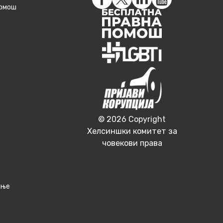
помош
© 2026 Copyright
Хелсиншки комитет за
човекови права
ање