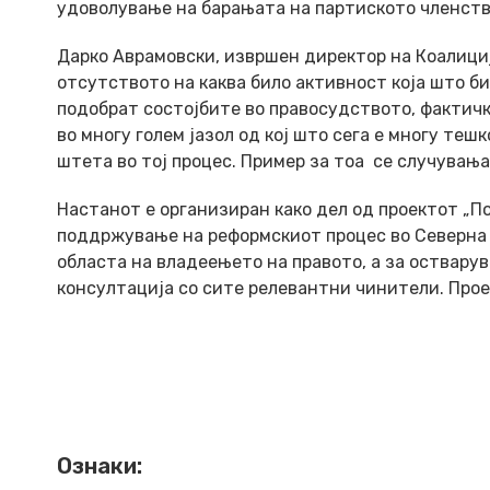
удоволување на барањата на партиското членств
Дарко Аврамовски, извршен директор на Коалициј
отсутството на каква било активност која што б
подобрат состојбите во правосудството, фактичк
во многу голем јазол од кој што сега е многу те
штета во тој процес. Пример за тоа се случувањат
Настанот е организиран како дел од проектот „По
поддржување на реформскиот процес во Северна 
областа на владеењето на правото, а за оствару
консултација со сите релевантни чинители. Про
Ознаки: