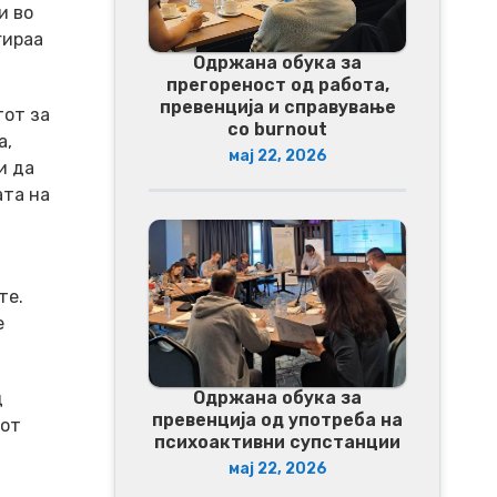
и во
гираа
Одржана обука за
прегореност од работа,
превенција и справување
тот за
со burnout
а,
мај 22, 2026
и да
ата на
те.
е
Одржана обука за
д
превенција од употреба на
иот
психоактивни супстанции
мај 22, 2026