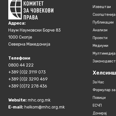
Извештаи
Соопштенија
Публикации
Aдреса:
Наум Наумовски Борче 83
Анализи
1000 Скопје
Проекти
Северна Македонија
Медиуми
Мултимедија
Телефони
Законодавст
0800 44 222
+389 (0)2 3119 073
Хелсинш
+389 (0)2 3290 469
За Нас
+389 (0)72 278 436
Формулар за
Повици
Website:
mhc.org.mk
ЕСЧП
E-mail:
helkom@mhc.org.mk
Донирај