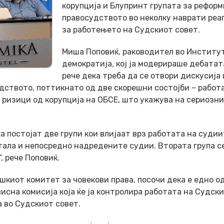
корупција и Блупринт групата за реформ
правосудството во неколку наврати реа
за работењето на Судскиот совет.
Миша Поповиќ, раководител во Институ
демократија, кој ја модерираше дебатат
рече дека треба да се отвори дискусија 
дството, поттикнато од две скорешни состојби – работ
 ризици од корупција на ОБСЕ, што укажува на сериозни
постојат две групи кои влијаат врз работата на судии
нтала и непосредно надредените судии. Втората група с
, рече Поповиќ.
шкиот комитет за човекови права, посочи дека е едно о
сна комисија која ќе ја контролира работата на Судск
а во Судскиот совет.