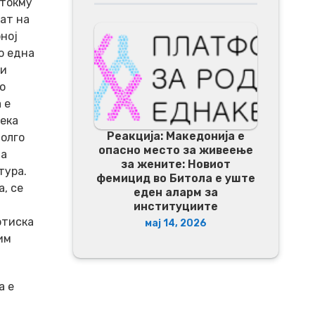
 токму
ат на
оној
о една
си
о
 е
дека
Реакција: Македонија е
долго
опасно место за живеење
да
за жените: Новиот
тура.
фемицид во Битола е уште
, се
еден аларм за
институциите
ртиска
мај 14, 2026
им
а е