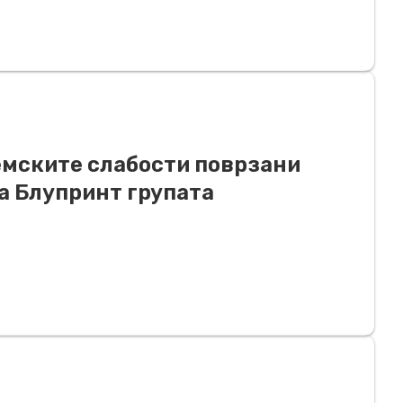
емските слабости поврзани
на Блупринт групата