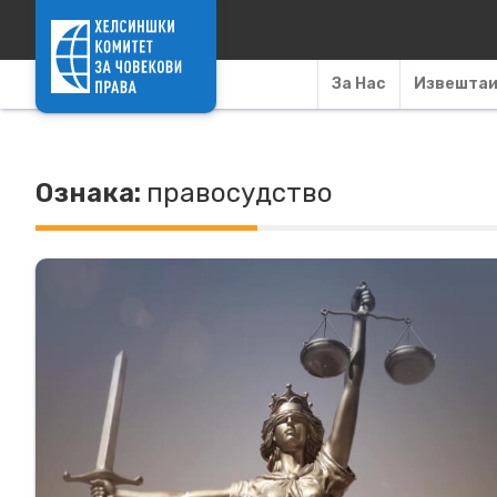
Skip to content
За Нас
Извешта
Ознака:
правосудство