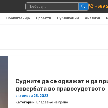
Main Navigati
Пребарувај за:
+389 2
и
Соопштенија
Проекти
Публикации
Анализи
Судиите да се одважат и да пр
довербата во правосудството
октомври 25, 2023
Категории:
Владеење на право