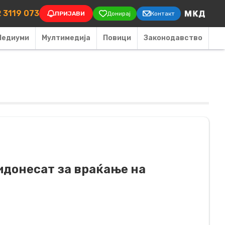
on
 3119 073
ПРИЈАВИ
Донирај
Контакт
Медиуми
Мултимедија
Повици
Законодавство
идонесат за враќање на