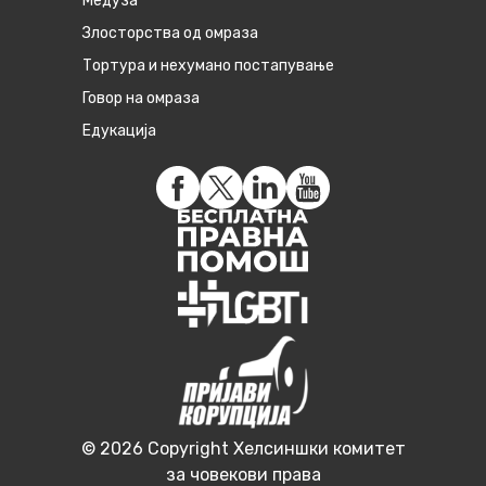
Медуза
Злосторства од омраза
Тортура и нехумано постапување
Говор на омраза
Едукација
© 2026 Copyright Хелсиншки комитет
за човекови права