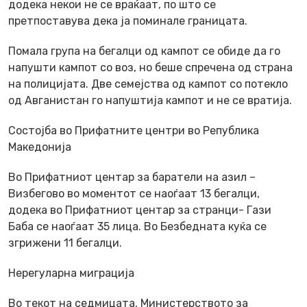
додека некои не се враќаат, по што се
претпоставува дека ја поминале границата.
Помала група на бегалци од кампот се обиде да го
напушти кампот со воз, но беше спречена од страна
на полицијата. Две семејства од кампот со потекло
од Авганистан го напуштија кампот и не се вратија.
Состојба во Прифатните центри во Република
Македонија
Во Прифатниот центар за баратели на азил –
Визбегово во моментот се наоѓаат 13 бегалци,
додека во Прифатниот центар за странци- Гази
Баба се наоѓаат 35 лица. Во Безбедната куќа се
згрижени 11 бегалци.
Нерегуларна миграција
Во текот на седмицата, Министерството за