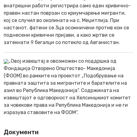
внатрешни работи регистрира само еден кривично-
правен настан поврзан со криумчарење мигранти,
кој се случил во околината на с. Меџитлија. При
настанот, фатени се 3ца осомничени против кои се
поднесени кривични пријави, а како жртви се
затекнати 9 бегалци со потекло од Авганистан.
„Овој извештај е овозможен со поддршка од
Фондација Отворено Општество- Македонија
(ФООМ) во рамките на проектот „Подобрување на
правната заштита за мигрантите и барателите на
азил во Република Македонија“. Содржината на
извештајот е одговорност на Хелсиншкиот комитет
за човекови права на Република Македонија и не ги
изразува ставовите на ФООМ“.
Документи