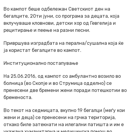
Во кампот беше одбележан Светскиот ден на
бегалците, 20ти јуни, со програма за децата, која
вклучуваше кловнови, детски хор од Гевгелија и
рецитирање и пеење на разни песни.
Привршува изградбата на перална/сушална која ќе
ја користат бегалците во кампот.
Институционално постапување
На 25.06.2016, од кампот со амбулантно возило во
болница (во Скопје и во Струмица одделно) се
пренесени две бремени жени поради потешкотии во
бременоста.
Во текот на седмицата, вкупно 19 бегалци (меѓу кои
жени и деца) се пренесени на грчка територија,
откако биле затекнати на илегални патишта и им е
укажана хуманитарна и медицинска помош во