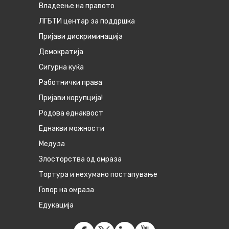
Владеење на правото
ЛГБТИ центар за поддршка
Пријави дискриминација
Демократија
Сигурна куќа
Работнички права
Пријави корупција!
Родова еднаквост
Eднакви можности
Медуза
Злосторства од омраза
Тортура и нехумано постапување
Говор на омраза
Едукација