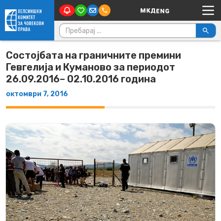
Main Navigation
Skip to content
Пребарувај за:
Состојбата на граничните премини
Гевгелија и Куманово за периодот
26.09.2016– 02.10.2016 година
октомври 7, 2016