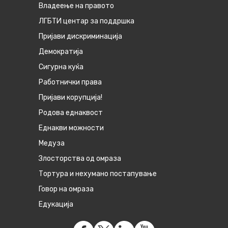
Владеење на правото
ЛГБТИ центар за поддршка
Пријави дискриминација
Демократија
Сигурна куќа
Работнички права
Пријави корупција!
Родова еднаквост
Eднакви можности
Медуза
Злосторства од омраза
Тортура и нехумано постапување
Говор на омраза
Едукација