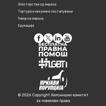
Злосторства од омраза
Тортура и нехумано постапување
Говор на омраза
Едукација
© 2026 Copyright Хелсиншки комитет
за човекови права