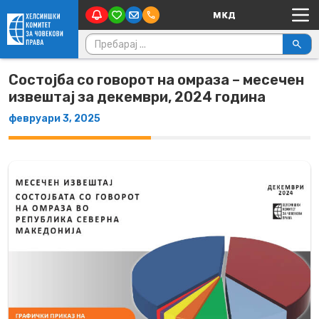
Main Navigation
Skip to content
Пребарувај за:
Состојба со говорот на омраза – месечен
извештај за декември, 2024 година
февруари 3, 2025