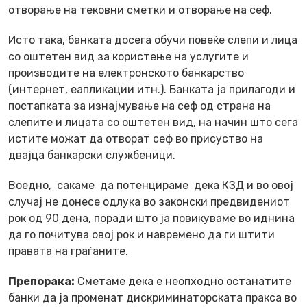
отворање на тековни сметки и отворање на сеф.
Исто така, банката досега обучи повеќе слепи и лица
со оштетен вид за користење на услугите и
производите на електронското банкарство
(интернет, еапликации итн.). Банката ја прилагоди и
постапката за изнајмување на сеф од страна на
слепите и лицата со оштетен вид, на начин што сега
истите можат да отворат сеф во присуство на
двајца банкарски службеници.
Воедно, сакаме да потенцираме дека КЗД и во овој
случај не донесе одлука во законски предвидениот
рок од 90 дена, поради што ја повикуваме во иднина
да го почитува овој рок и навремено да ги штити
правата на граѓаните.
Препорака:
Сметаме дека е неопходно останатите
банки да ја променат дискриминаторската пракса во