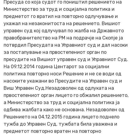
Пресуда со која судот го поништил решението на
Министерство за труд и социјална политика и
предметот го вратил на повторно одлучување и
укажал на незаконитоста на решението. Вишиот
управен суд кој одлучувал по жалба на Државното
правобранителство на РМ на подрачје на Скопје ја
потврдил Пресудата на Управниот суд и дал насоки
за постапување на првостепениот орган по
пресудите на Вишиот управен суд и Управниот Суд.
На 09.12.2014 година Центарот за социјални
политика повторно носи Решение и не се води од
насоките укажани во Пресудите на Управен суд и
Виш Управен Суд.Незадоволен од одлуката на
првостепениот орган лицето го обжалил решението,
а Министерство за труд и социјална политика ја
одбива жалбата како не основана. Незадоволен од
Решението на 04.12.2015 година лицето поднело
тужба до Управен Суд, тужбата била уважена и
предметот повторно вратен на повторно