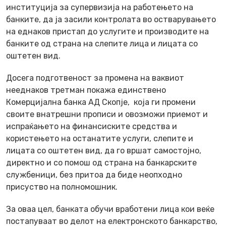
институција за супервизија на работењето на
банките, да ја засили контролата во остварувањето
на еднаков пристап до услугите и производите на
банките од страна на слепите лица и лицата со
оштетен вид.
Досега подготвеност за промена на ваквиот
нееднаков третман покажа единствено
Комерцијална банка АД Скопје, која ги промени
своите внатрешни прописи и овозможи приемот и
испраќањето на финансиските средства и
користењето на останатите услуги, слепите и
лицата со оштетен вид, да го вршат самостојно,
директно и со помош од страна на банкарските
службеници, без притоа да биде неопходно
присуство на полномошник.
За оваа цел, банката обучи вработени лица кои веќе
постапуваат во делот на електронското банкарство,