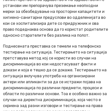
установи им препорачува преземање неопходни
мерки за обезбедување на просторни капацитети и
хигиено-санитарни предуслови во одделенијата во
кои се хоспитализира дете со придружник и ова
право подеднаква основа да го користат родителите
односно старателите без разлика на полот.
Поднесената преставка се темели на телефонско
тестирање на ситуација. Тестирањето на ситуација
претставува метод кој се користи во случаи на
дискриминација во кои недостасуваат факти и
докази и која е тешко да се докаже. Тестирањето на
ситуација вклучува употреба на организирани
актери или апликанти за да се истражи појава на
дискриминација по различни предмети, процеси и
области по различни основи. Тоа е особено важно за
случаи на директна дискриминација, која често е
скриена зад разни изговори и тестирање на права