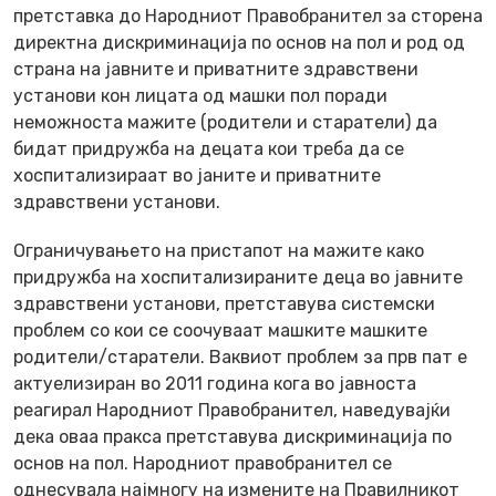
претставка до Народниот Правобранител за сторена
директна дискриминација по основ на пол и род од
страна на јавните и приватните здравствени
установи кон лицата од машки пол поради
неможноста мажите (родители и старатели) да
бидат придружба на децата кои треба да се
хоспитализираат во јаните и приватните
здравствени установи.
Ограничувањето на пристапот на мажите како
придружба на хоспитализираните деца во јавните
здравствени установи, претставува системски
проблем со кои се соочуваат машките машките
родители/старатели. Ваквиот проблем за прв пат е
актуелизиран во 2011 година кога во јавноста
реагирал Народниот Правобранител, наведувајќи
дека оваа пракса претставува дискриминација по
основ на пол. Народниот правобранител се
однесувала најмногу на измените на Правилникот