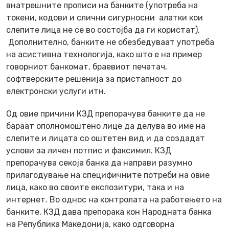
внатрешните прописи на банките (употреба на
токени, кодови и слични сигурносни алатки кои
слепите лица не се во состојба да ги користат).
Дополнително, банките не обезбедуваат употреба
на асистивна технологија, како што е на пример
говорниот банкомат, браевиот печатач,
софтверските решенија за пристапност до
електронски услуги итн.
Од овие причини КЗД препорачува банките да не
бараат ополномоштено лице да делува во име на
слепите и лицата со оштетен вид и да создадат
услови за личен потпис и факсимил. КЗД
препорачува секоја банка да направи разумно
прилагодување на специфичните потреби на овие
лица, како во своите експозитури, така и на
интернет. Во однос на контролата на работењето на
банките, КЗД дава препорака кон Народната банка
на Република Македонија, како одговорна