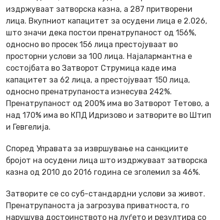
издржуваат затворска казна, а 287 притворени
лица. Вкупниот капацитет за осудени лица е 2.026,
што значи дека постои пренатрупаност од 156%,
односно во просек 156 лица престојуваат во
просторни услови за 100 лица. Најалармантна е
состојбата во Затворот Струмица каде има
капацитет за 62 лица, а престојуваат 150 лица,
односно пренатрупаноста изнесува 242%.
Пренатрупаност од 200% има во Затворот Тетово, а
над 170% има во КПД Идризово и затворите во Штип
и Гевгелија.
Според Управата за извршување на санкциите
бројот на осудени лица што издржуваат затворска
казна од 2010 до 2016 година се зголемил за 46%.
Затворите се со суб-стандардни услови за живот.
Пренатрупаноста ја загрозува приватноста, го
нарушува достоинството на луѓето и резултира со