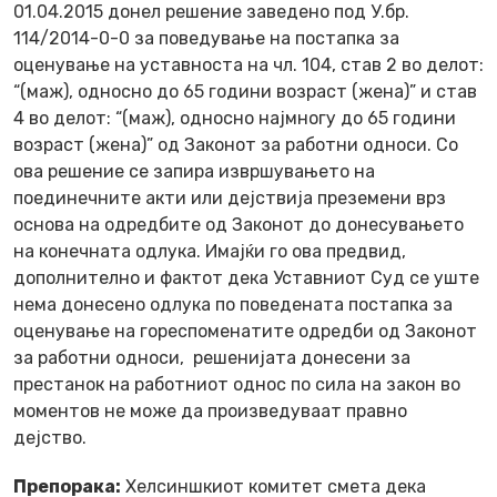
01.04.2015 донел решение заведено под У.бр.
114/2014-0-0 за поведување на постапка за
оценување на уставноста на чл. 104, став 2 во делот:
“(маж), односно до 65 години возраст (жена)” и став
4 во делот: “(маж), односно најмногу до 65 години
возраст (жена)” од Законот за работни односи. Со
ова решение се запира извршувањето на
поединечните акти или дејствија преземени врз
основа на одредбите од Законот до донесувањето
на конечната одлука. Имајќи го ова предвид,
дополнително и фактот дека Уставниот Суд се уште
нема донесено одлука по поведената постапка за
оценување на гореспоменатите одредби од Законот
за работни односи, решенијата донесени за
престанок на работниот однос по сила на закон во
моментов не може да произведуваат правно
дејство.
Препорака:
Хелсиншкиот комитет смета дека