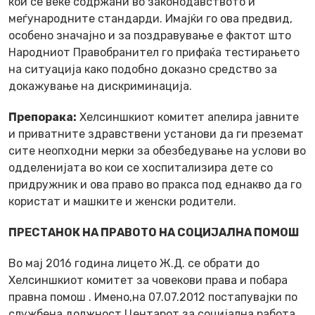
кои се веќе содржани во законодавството и
меѓународните стандарди. Имајќи го ова предвид,
особено значајно и за поздравување е фактот што
Народниот Правобранител го прифаќа тестирањето
на ситуација како подобно доказно средство за
докажување на дискриминација.
Препорака:
Хелсиншкиот комитет апелира јавните
и приватните здравствени установи да ги преземат
сите неопходни мерки за обезбедување на услови во
одделенијата во кои се хоспитализира дете со
придружник и ова право во пракса под еднакво да го
користат и машките и женски родители.
ПРЕСТАНОК НА ПРАВОТО НА СОЦИЈАЛНА ПОМОШ
Во мај 2016 година лицето Ж.Д. се обрати до
Хелсиншкиот комитет за човекови права и побара
правна помош . Имено,на 07.07.2012 постапувајки по
службена должност Центарот за социјална работа