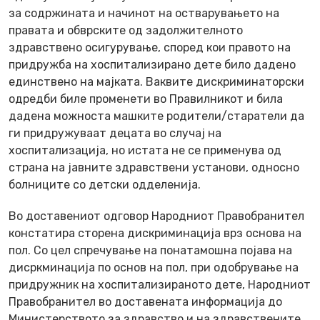
за содржината и начинот на остварувањето на
правата и обврските од задолжителното
здравствено осигурување, според кои правото на
придружба на хоспитализирано дете било дадено
единствено на мајката. Ваквите дискриминаторски
одредби биле променети во Правилникот и била
дадена можноста машките родители/старатели да
ги придружуваат децата во случај на
хоспитализација, но истата не се применува од
страна на јавните здравствени установи, односно
болниците со детски одделенија.
Во доставениот одговор Народниот Правобранител
констатира сторена дискриминација врз основа на
пол. Со цел спречување на понатамошна појава на
дисркминација по основ на пол, при одобрување на
придружник на хоспитализираното дете, Народниот
Правобранител во доставената информација до
Министерството за здравство и на здравствените