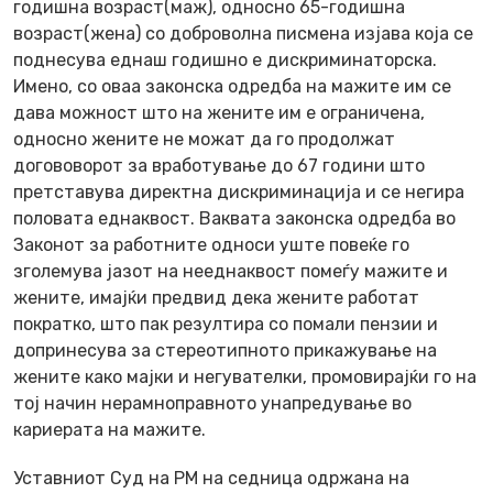
годишна возраст(маж), односно 65-годишна
возраст(жена) со доброволна писмена изјава која се
поднесува еднаш годишно е дискриминаторска.
Имено, со оваа законска одредба на мажите им се
дава можност што на жените им е ограничена,
односно жените не можат да го продолжат
догововорот за вработување до 67 години што
претставува директна дискриминација и се негира
половата еднаквост. Ваквата законска одредба во
Законот за работните односи уште повеќе го
зголемува јазот на нееднаквост помеѓу мажите и
жените, имајќи предвид дека жените работат
пократко, што пак резултира со помали пензии и
допринесува за стереотипното прикажување на
жените како мајки и негувателки, промовирајќи го на
тој начин нерамноправното унапредување во
кариерата на мажите.
Уставниот Суд на РМ на седница одржана на