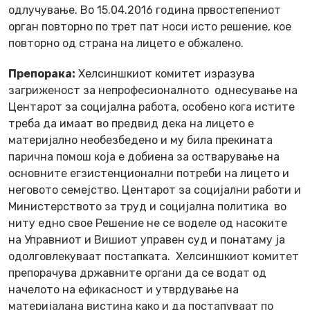
одлучување. Во 15.04.2016 година првостепениот
орган повторно по трет пат носи исто решение, кое
повторно од страна на лицето е обжалено.
Препорака:
Хелсиншкиот комитет изразува
загриженост за непрофесионалното однесување на
Центарот за социјална работа, особено кога истите
треба да имаат во предвид дека на лицето е
материјално необезбедено и му била прекината
парична помош која е добиена за остварување на
основните егзистенционални потреби на лицето и
неговото семејство. Центарот за социјални работи и
Министерството за труд и социјална политика во
ниту едно свое Решение не се воделе од насоките
на Управниот и Вишиот управен суд и понатаму ја
одолговлекуваат постапката. Хелсиншкиот комитет
препорачува државните органи да се водат од
начелото на ефикасност и утврдување на
материјалана вистина како и да постапуваат по