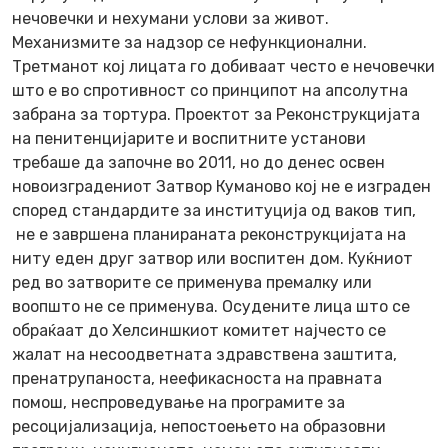
нечовечки и нехумани услови за живот.
Механизмите за надзор се нефункционални.
Третманот кој лицата го добиваат често е нечовечки
што е во спротивност со принципот на апсолутна
забрана за тортура. Проектот за Реконструкцијата
на пенитенцијарите и воспитните установи
требаше да започне во 2011, но до денес освен
новоизградениот Затвор Куманово кој не е изграден
според стандардите за институција од ваков тип,
не е завршена планираната реконструкцијата на
ниту еден друг затвор или воспитен дом. Куќниот
ред во затворите се применува премалку или
воопшто не се применува. Oсудените лица што се
обраќаат до Хелсиншкиот комитет најчесто се
жалат на несоодветната здравствена заштита,
пренатрупаноста, неефикасноста на правната
помош, неспроведување на програмите за
ресоцијализација, непостоењето на образовни