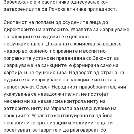
Забележано е и расистичко однесување кон
затворениците од Ромска етничка припадност.
Системот на поплаки од осудените лица до
директорите на затворите, Управата за извршување
на санкциите и судовите е целосно
нефункционален. Државната комисија за вршење
надзор во казнено-поправните и воспитно-
поправните установи предвидена со Законот за
извршување на санкциите е формирана само на
хартија и не функционира. Надзорот од страна на
судиите за извршување на санкции е исто така
непостоечки. Освен Народниот правобранител, чии
укажувања се незадолжителни, не постојат
механизми за независна контрола ниту на
затворите, ниту на Управата за извршување на
санкциите. Управата континуирано ги одбива
невладините организации и медиумите да ги
посетуваат затворите и да разговараат со