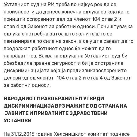
Уставниот суд на РМ треба во најкус рок да се
произнесе и да донесе конечна одлука со која ќе го
поништи оспорениот дел од членот 104 став 2 и
став 4 од Законот за работни односи. Поништувачка
одлука е потребна затоа што жените што се
пензинирале по сила на закон, а се уште сакаат да го
продолжат работниот однос ќе можат да го
направат тоа. Ваквата одлука на Уставниот суд би
обезбедила правна сигурност и би ја отстранила
дискриминацијата која ја предизвикааоспорените
делови од од членот 104 став 2 и став 4 од Законот
за работни односи.
НАРОДНИОТ ПРАВОБРАНИТЕЛ УТВРДИ
ДИСКРИМИНАЦИЈА ВРЗ МАЖИТЕ ОД СТРАНА НА
ЈАВНИТЕ И ПРИВАТНИТЕ ЗДРАВСТВЕНИ
УСТАНОВИ
На 31.12.2015 година Хелсиншкиот комитет поднесе