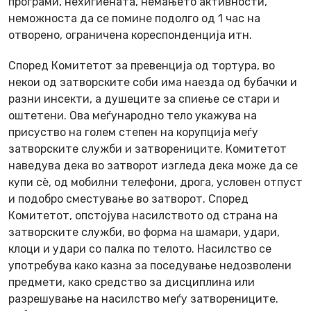
програми, нехигиената, немањето активности,
неможноста да се помине подолго од 1 час на
отворено, ограничена кореспонденција итн.
Според Комитетот за превенција од тортура, во
некои од затворските соби има наезда од бубачки и
разни инсекти, а душеците за спиење се стари и
оштетени. Ова меѓународно тело укажува на
присуство на голем степен на корупција меѓу
затворските служби и затворениците. Комитетот
наведува дека во затворот изгледа дека може да се
купи сè, од мобилни телефони, дрога, условен отпуст
и подобро сместување во затворот. Според
Комитетот, опстојува насилството од страна на
затворските служби, во форма на шамари, удари,
клоци и удари со палка по телото. Насилство се
употребува како казна за поседување недозволени
предмети, како средство за дисциплина или
разрешување на насилство меѓу затворениците.