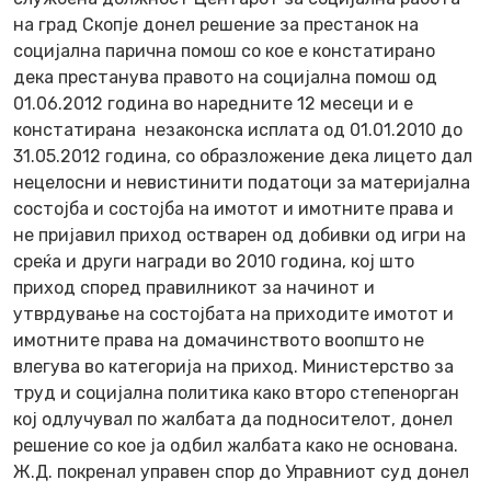
на град Скопје донел решение за престанок на
социјална парична помош со кое е констатирано
дека престанува правото на социјална помош од
01.06.2012 година во наредните 12 месеци и е
констатирана незаконска исплата од 01.01.2010 до
31.05.2012 година, со образложение дека лицето дал
нецелосни и невистинити податоци за материјална
состојба и состојба на имотот и имотните права и
не пријавил приход остварен од добивки од игри на
среќа и други награди во 2010 година, кој што
приход според правилникот за начинот и
утврдување на состојбата на приходите имотот и
имотните права на домачинството воопшто не
влегува во категорија на приход. Министерство за
труд и социјална политика како второ степенорган
кој одлучувал по жалбата да подносителот, донел
решение со кое ја одбил жалбата како не основана.
Ж.Д. покренал управен спор до Управниот суд донел