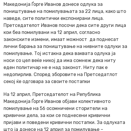
Македонија Ѓорге Иванов донесе одлука за
поништување на помилувањата за 22 лица, како што
наведе, сите политички експонирани лица.
Претседателот Иванов посочи дека сите други лица
кои беа помилувани на 12 април, согласно
законските измени, имаат можност да поднесат
лични барања за поништување на нивните одлуки за
помилување. Тој истакна дека ваквата одлука ја
носи со цел веќе никој да има сомнеж дека ниту
еден политичар не е над законот. Ниту пак е
недопирлив. Според зборовите на Претседатлот
секој ќе одговара за своите постапки
На 12 април, Претседателот на Република
Македонија Ѓорге Иванов објави колективното
помилување на 56 осомничени сторители на
кривични дела, за кои се поднесени кривични
пријави и поведени кривични постапки. За одлуката
што ја донесе на 12 април за помилување –