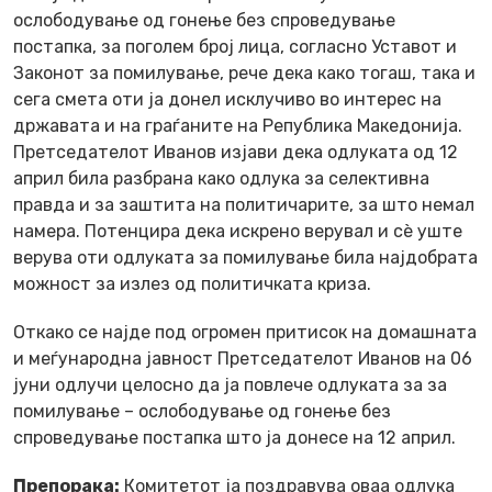
ослободување од гонење без спроведување
постапка, за поголем број лица, согласно Уставот и
Законот за помилување, рече дека како тогаш, така и
сега смета оти ја донел исклучиво во интерес на
државата и на граѓаните на Република Македонија.
Претседателот Иванов изјави дека одлуката од 12
април била разбрана како одлука за селективна
правда и за заштита на политичарите, за што немал
намера. Потенцира дека искрено верувал и сѐ уште
верува оти одлуката за помилување била најдобрата
можност за излез од политичката криза.
Откако се најде под огромен притисок на домашната
и меѓународна јавност Претседателот Иванов на 06
јуни одлучи целосно да ја повлече одлуката за за
помилување – ослободување од гонење без
спроведување постапка што ја донесе на 12 април.
Препорака:
Комитетот ја поздравува оваа одлука