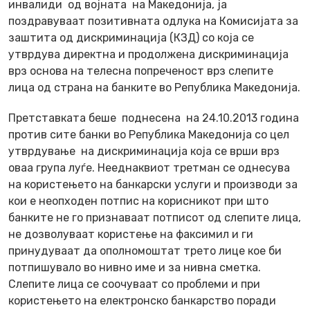
инвалиди од војната на Македонија, ја
поздравуваат позитивната одлука на Комисијата за
заштита од дискриминација (КЗД) со која се
утврдува директна и продолжена дискриминација
врз основа на телесна попреченост врз слепите
лица од страна на банките во Република Македонија.
Претставката беше поднесена на 24.10.2013 година
против сите банки во Република Македонија со цел
утврдување на дискриминација која се врши врз
оваа група луѓе. Нееднаквиот третман се однесува
на користењето на банкарски услуги и производи за
кои е неопходен потпис на корисникот при што
банките не го признаваат потписот од слепите лица,
не дозволуваат користење на факсимил и ги
принудуваат да ополномоштат трето лице кое би
потпишувало во нивно име и за нивна сметка.
Слепите лица се соочуваат со проблеми и при
користењето на електронско банкарство поради