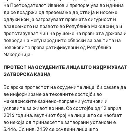
на Претседателот Иванов и препорачува во иднина
да се воздржи од преземање дејствија и носење
одлуки кои ја загрозуваат правната сигурност и
владеењето на правото во Република Македонија и
претставуваат чин на рушење на правната држава и
повреда на меѓународните обврски за заштита на
човековите права ратификувани од Република
Македонија.
ПРОТЕСТ НА ОСУДЕНИТЕ ЛИЦА ШТО ИЗДРЖУВААТ
ЗАТВОРСКА КАЗНА
Во врска протестот на осудените лица, би сакале да
ве информираме за тековните состојби во
македонските казнено-поправни установи и
условите за живот во нив. Со состојба од 12 април
2016 година, вкупниот број на лица што се наоѓаат
во некоја од тринаесетте затворени установи е
3.446. Од нив, 3.159 се осудени лица што