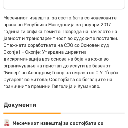
Месечниот извештај за состојбата со човековите
права во Република Македонија за јануари 2017
година ги опфаќа темите: Повреда на начелото на
јавност и транспарентност во судските постапки;
Отежната соработката на СЈО со Основен суд
Скопје I – Скопје; Утврдена директна
дискриминација врз основа на боја на кожа во
ограничување на пристап до услуги во базенот
“Бисер” во Аеродром; Говор на омраза во О.У. “Ѓорѓи
Сугарев” во Битола; Состојбата со бегалците на
граничните премини Гевгелија и Куманово.
Документи
Месечниот извештај за состојбата со