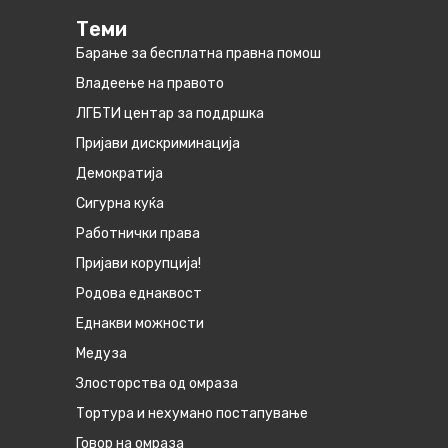
Теми
Барање за бесплатна правна помош
Владеење на правото
ЛГБТИ центар за поддршка
Пријави дискриминација
Демократија
Сигурна куќа
Работнички права
Пријави корупција!
Родова еднаквост
Eднакви можности
Медуза
Злосторства од омраза
Тортура и нехумано постапување
Говор на омраза