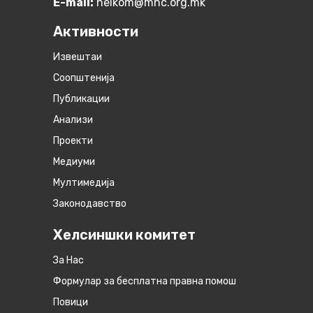
E-mail:
helkom@mhc.org.mk
Активности
Извештаи
Соопштенија
Публикации
Анализи
Проекти
Медиуми
Мултимедија
Законодавство
Хелсиншки комитет
За Нас
Формулар за бесплатна правна помош
Повици