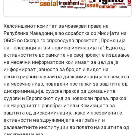
Хелсиншкиот комитет за човекови права на
Република Македонија во соработка со Мисијата на
ОБСЕ во Скопје го спроведува проектот „Промоција
на толеранцијата и недискриминацијата“. Една од
активностите во рамките на овој проект е издавање
на месечни информатори кои имаат за цел да ја
информираат јавноста за бројот и видот на
регистрирани случаи на дискриминација во земјата
на месечно ниво, поведени постапки за заштита од
дискриминација, судска пракса од домашните
судови и Европскиот суд за човекови права, пракса
на Народниот Правобранител и Комисијата за
заштита од дискриминација, како и преземените
активности на здруженијата на граѓани и
релевантните институции во полето на заштита од
дискриминација.