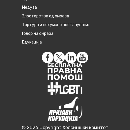
Медуза
Злосторства од омраза
Тортура и нехумано постапување
Говор на омраза
Едукација
© 2026 Copyright Хелсиншки комитет