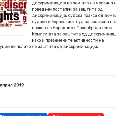
дискриминација во земјата на месечно н
поведени постапки за заштита од
дискриминација, судска пракса од дом
судови и Европскиот суд за човекови пр
пракса на Народниот Правобранител и
Комисијата за заштита од дискриминац
како и преземените активности на
уции во полето на заштита од дискриминација.
април 2019