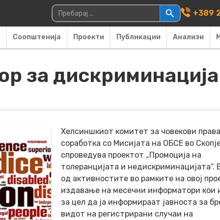
Main Navigati
Пребарувај за:
+389 2
и
Соопштенија
Проекти
Публикации
Анализи
р за дискриминација 
Хелсиншкиот комитет за човекови права
соработка со Мисијата на ОБСЕ во Скопје
спроведува проектот „Промоција на
толеранцијата и недискриминацијата“. 
од активностите во рамките на овој про
издавање на месечни информатори кои 
за цел да ја информираат јавноста за бр
видот на регистрирани случаи на