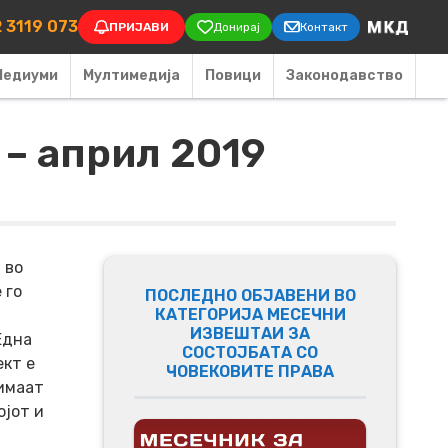
on
 3119 073
ПРИЈАВИ
Донирај
Контакт
Медиуми
Мултимедија
Повици
Законодавство
– април 2019
 во
 го
ПОСЛЕДНО ОБЈАВЕНИ ВО
КАТЕГОРИЈА МЕСЕЧНИ
ИЗВЕШТАИ ЗА
Една
СОСТОЈБАТА СО
ект е
ЧОВЕКОВИТЕ ПРАВА
имаат
ојот и