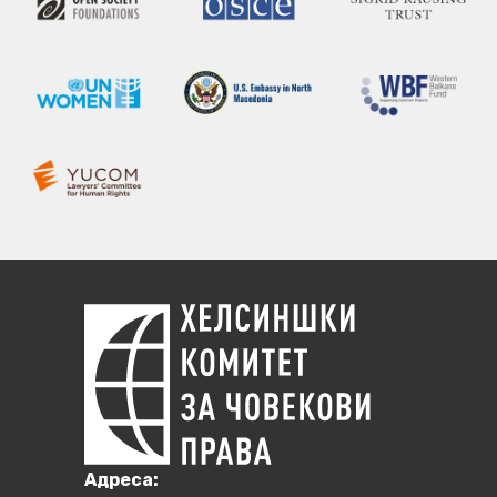
Aдреса: