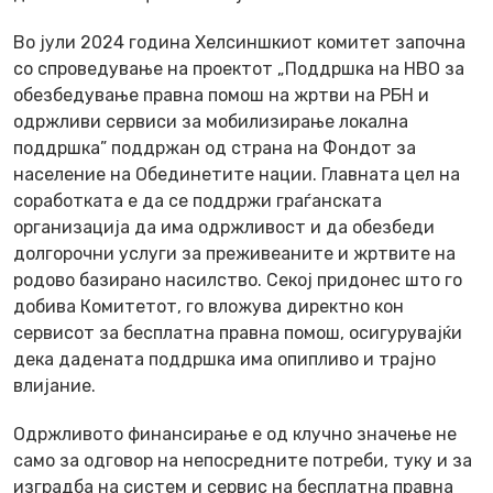
Во јули 2024 година Хелсиншкиот комитет започна
со спроведување на проектот „Поддршка на НВО за
обезбедување правна помош на жртви на РБН и
одржливи сервиси за мобилизирање локална
поддршка” поддржан од страна на Фондот за
население на Обединетите нации. Главната цел на
соработката е да се поддржи граѓанската
организација да има одржливост и да обезбеди
долгорочни услуги за преживеаните и жртвите на
родово базирано насилство. Секој придонес што го
добива Комитетот, го вложува директно кон
сервисот за бесплатна правна помош, осигурувајќи
дека дадената поддршка има опипливо и трајно
влијание.
Одржливото финансирање е од клучно значење не
само за одговор на непосредните потреби, туку и за
изградба на систем и сервис на бесплатна правна