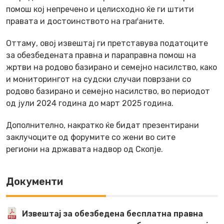
помош кој непречено и целисходно ќе ги штити
правата и достоинството на граѓаните.
Оттаму, овој извештај ги претставува податоците
за обезбедената правна и параправна помош на
жртви на родово базирано и семејно насилство, како
и мониторингот на судски случаи поврзани со
родово базирано и семејно насилство, во периодот
од јули 2024 година до март 2025 година.
Дополнително, накратко ќе бидат презентирани
заклучоците од форумите со жени во сите
региони на државата надвор од Скопје.
Документи
Извештај за обезбедена бесплатна правна