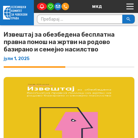
Main Navigation
Skip to content
Пребарувај за:
Извештај за обезбедена бесплатна
правна помош на жртви на родово
базирано и семејно насилство
јули 1, 2025