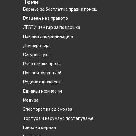
Теми
Барање за бесплатна правна помош
Владеење на правото
ЛГБТИ центар за поддршка
Пријави дискриминација
Демократија
Сигурна куќа
Работнички права
Пријави корупција!
Родова еднаквост
Eднакви можности
Медуза
Злосторства од омраза
Тортура и нехумано постапување
Говор на омраза