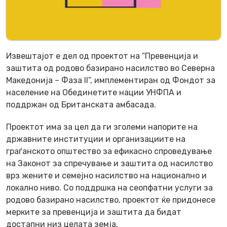
Извештајот е дел од проектот на “Превенција и
заштита од родово базирано насилство во Северна
Македонија – Фаза II”, имплементиран од Фондот за
население на Обединетите нации УНФПА и
поддржан од Британската амбасада.
Проектот има за цел да ги зголеми напорите на
државните институции и организациите на
граѓанското општество за ефикасно спроведување
на Законот за спречување и заштита од насилство
врз жените и семејно насилство на национално и
локално ниво. Со поддршка на сеопфатни услуги за
родово базирано насилство, проектот ќе придонесе
мерките за превенција и заштита да бидат
достапни низ целата земја.