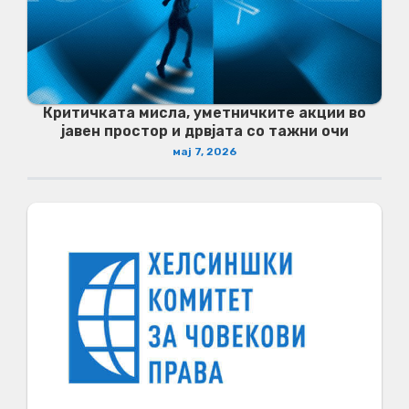
Критичката мисла, уметничките акции во
јавен простор и дрвјата со тажни очи
мај 7, 2026