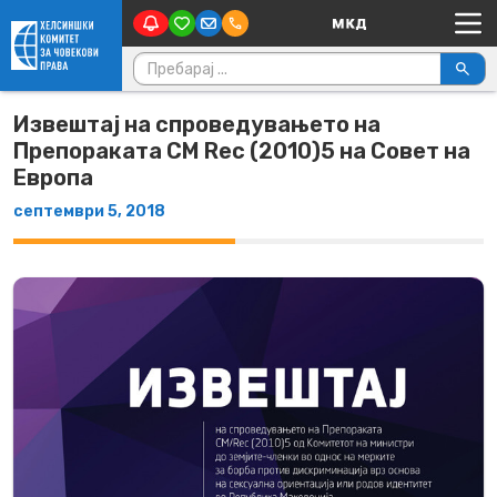
Main Navigation
Skip to content
Пребарувај за:
Извештај на спроведувањето на
Препораката CM Rec (2010)5 на Совет на
Европа
септември 5, 2018