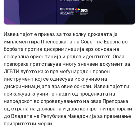
Извештајот е приказ за тоа колку државата ја
имплементира Препораката на Совет на Европа во
борбата против дискриминација врз основа на
сексуална ориентација и родов идентитет. Оваа
препорака претставува многу значаен документ за
ЛГБТИ луѓето како прв меѓународен правен
инструмент кој се однесува исклучиво на
дискриминацијата врз овие основи. Извештајот ги
прикажува клучните наоди од проценката на
напредокот во спроведувањето на оваа Препорака
од страна на државата и дава конкретни препораки
до Владата на Република Македонија за преземање
приоритетни мерки.