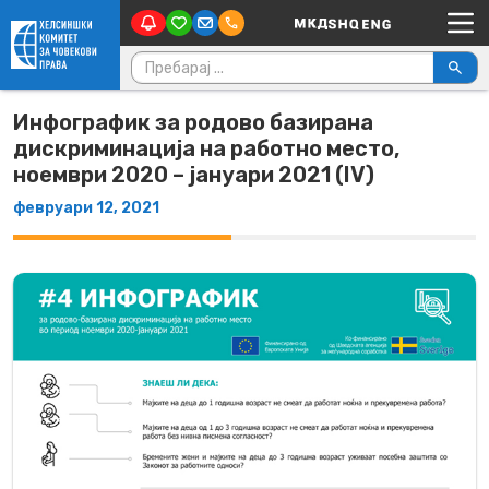
Main Navigation
Skip to content
Пребарувај за:
Инфографик за родово базирана
дискриминација на работно место,
ноември 2020 – јануари 2021 (IV)
февруари 12, 2021