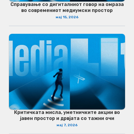
Справување со дигиталниот говор на омраза
во современиот медиумски простор
мај 15, 2026
Критичката мисла, уметничките акции во
јавен простор и дрвјата со тажни очи
мај 7, 2026