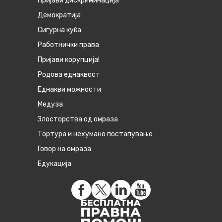
Пријави дискриминација
Демократија
Сигурна куќа
Работнички права
Пријави корупција!
Родова еднаквост
Eднакви можности
Медуза
Злосторства од омраза
Тортура и нехумано постапување
Говор на омраза
Едукација