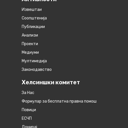
Извештаи
Соопштенија
Публикации
Анализи
Проекти
Медиуми
Мултимедија
Законодавство
Хелсиншки комитет
За Нас
Формулар за бесплатна правна помош
Повици
ЕСЧП
Донирај