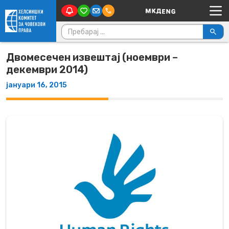
Main Navigation
Skip to content
Пребарувај за:
Двомесечен извештај (ноември –
декември 2014)
јануари 16, 2015