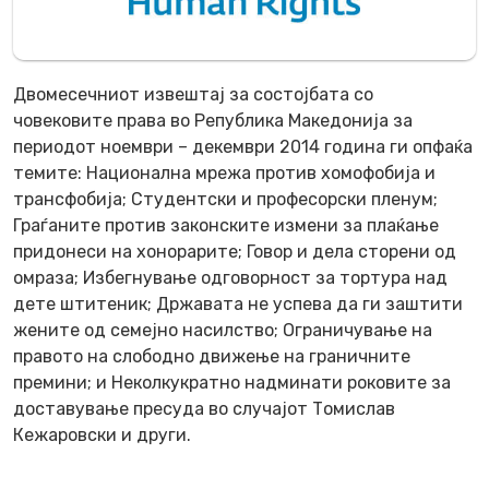
Двомесечниот извештај за состојбата со
човековите права во Република Македонија за
периодот ноември – декември 2014 година ги опфаќа
темите: Национална мрежа против хомофобија и
трансфобија; Студентски и професорски пленум;
Граѓаните против законските измени за плаќање
придонеси на хонорарите; Говор и дела сторени од
омраза; Избегнување одговорност за тортура над
дете штитеник; Државата не успева да ги заштити
жените од семејно насилство; Ограничување на
правото на слободно движење на граничните
премини; и Неколкукратно надминати роковите за
доставување пресуда во случајот Томислав
Кежаровски и други.