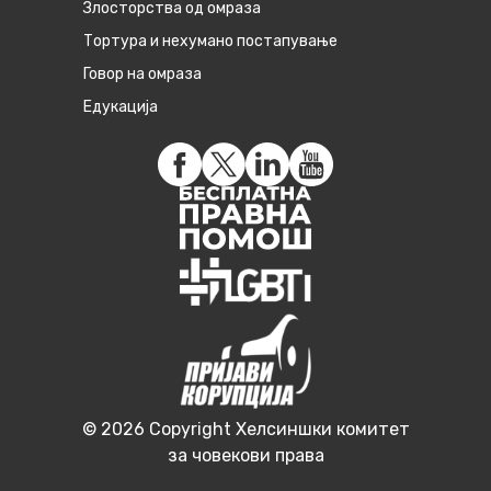
Злосторства од омраза
Тортура и нехумано постапување
Говор на омраза
Едукација
© 2026 Copyright Хелсиншки комитет
за човекови права