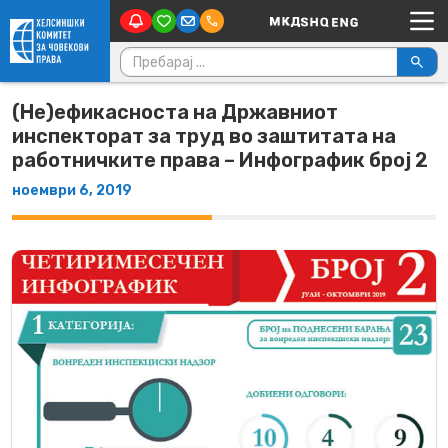
Main Navigation
Skip to content
Пребарувај за:
(Не)ефикасноста на Државниот
инспекторат за труд во заштитата на
работничките права – Инфографик број 2
ноември 6, 2019