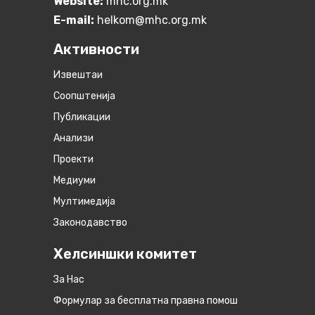
Website:
mhc.org.mk
E-mail:
helkom@mhc.org.mk
Активности
Извештаи
Соопштенија
Публикации
Анализи
Проекти
Медиуми
Мултимедија
Законодавство
Хелсиншки комитет
За Нас
Формулар за бесплатна правна помош