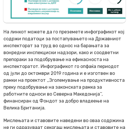
На линкот можете да го преземете инфографикот кој
содржи податоци за постапувањето на Државниот
инспекторат за труд во однос на барањата за
вонредни инспекциски надзори, како и соодветни
препораки за подобрување на ефикасноста на
инспекторатот. Инфографикот го опфаќа периодот
од јули до октомври 2019 година и е изготвен во
рамки на проектот ,,Зголемување на продуктивноста
преку подобрување на законската рамка за
работните односи во Северна Македонија’’,
финансиран од Фондот за добро владеење на
Велика Британија.
Мислењата и ставовите наведени во оваа содржина
не ги одразуваат секогаш мислењата и ставовите на