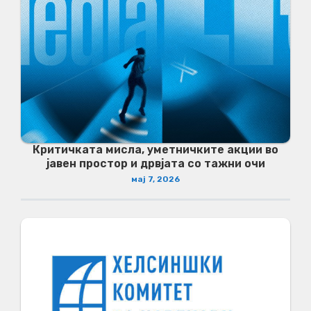
Критичката мисла, уметничките акции во
јавен простор и дрвјата со тажни очи
мај 7, 2026