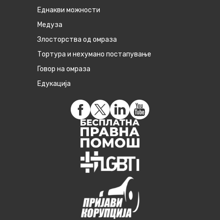
Eднакви можности
Медуза
Злосторства од омраза
Тортура и нехумано постапување
Говор на омраза
Едукација