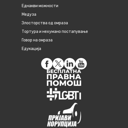
Eднакви можности
Медуза
Злосторства од омраза
Тортура и нехумано постапување
Говор на омраза
Едукација