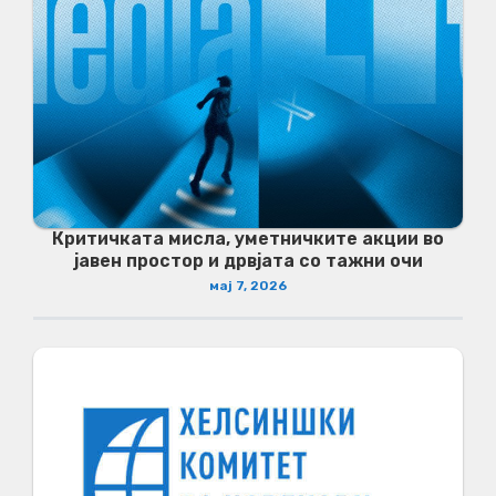
Критичката мисла, уметничките акции во
јавен простор и дрвјата со тажни очи
мај 7, 2026