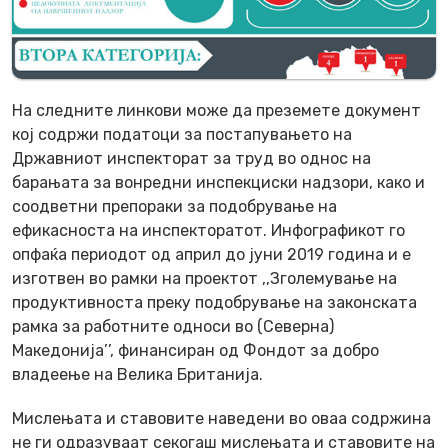
На следните линкови може да преземете документ
кој содржи податоци за постапувањето на
Државниот инспекторат за труд во однос на
барањата за вонредни инспекциски надзори, како и
соодветни препораки за подобрување на
ефикасноста на инспекторатот. Инфографикот го
опфаќа периодот од април до јуни 2019 година и е
изготвен во рамки на проектот ,,Зголемување на
продуктивноста преку подобрување на законската
рамка за работните односи во (Северна)
Македонија’’, финансиран од Фондот за добро
владеење на Велика Британија.
Мислењата и ставовите наведени во оваа содржина
не ги одразуваат секогаш мислењата и ставовите на