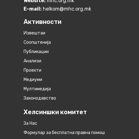
Website:
mhc.org.mk
E-mail:
helkom@mhc.org.mk
Активности
Извештаи
Соопштенија
Публикации
Анализи
Проекти
Медиуми
Мултимедија
Законодавство
Хелсиншки комитет
За Нас
Формулар за бесплатна правна помош