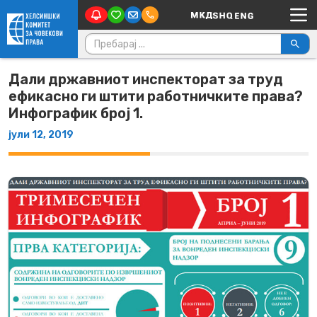
Main Navigation
Skip to content
Пребарувај за:
Дали државниот инспекторат за труд
ефикасно ги штити работничките права?
Инфографик број 1.
јули 12, 2019