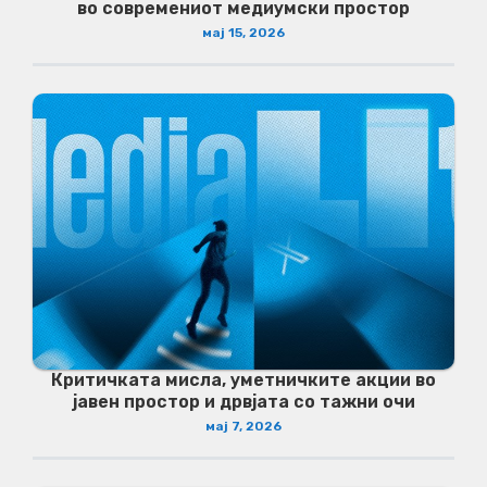
во современиот медиумски простор
мај 15, 2026
Критичката мисла, уметничките акции во
јавен простор и дрвјата со тажни очи
мај 7, 2026