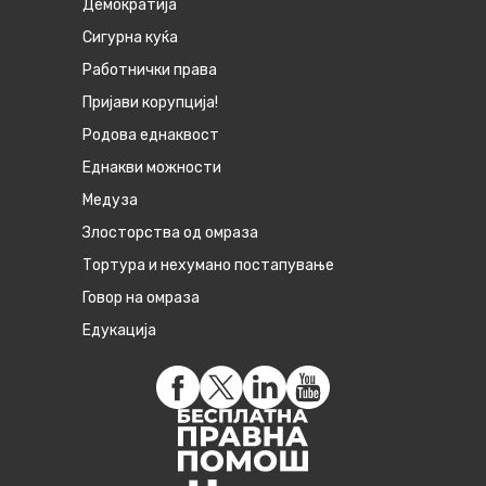
Демократија
Сигурна куќа
Работнички права
Пријави корупција!
Родова еднаквост
Eднакви можности
Медуза
Злосторства од омраза
Тортура и нехумано постапување
Говор на омраза
Едукација