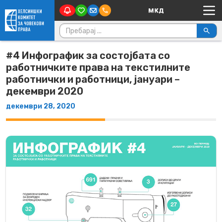
Main Navigation
Skip to content
Пребарувај за:
#4 Инфографик за состојбата со
работничките права на текстилните
работнички и работници, јануари –
декември 2020
декември 28, 2020