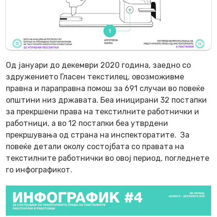
Од јануари до декември 2020 година, заедно со
здружението Гласен текстилец, овозможивме
правна и параправна помош за 691 случаи во повеќе
општини низ државата. Беа иницирани 32 постапки
за прекршени права на текстилните работнички и
работници, а во 12 постапки беа утврдени
прекршувања од страна на инспекторатите. За
повеќе детали околу состојбата со правата на
текстилните работнички во овој период, погледнете
го инфографикот
.