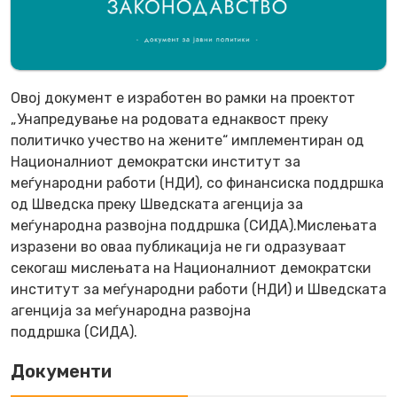
Овоj документ е изработен во рамки на проектот
„Унапредување на родовата еднаквост преку
политичко учество на жените“ имплементиран од
Националниот демократски институт за
меѓународни работи (НДИ), со финансиска поддршка
од Шведска преку Шведската агенциjа за
меѓународна развоjна поддршка (СИДА).Мислењата
изразени во оваа публикациjа не ги одразуваат
секогаш мислењата на Националниот демократски
институт за меѓународни работи (НДИ) и Шведската
агенциjа за меѓународна развоjна
поддршка (СИДА).
Документи