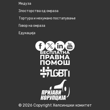
Медуза
Злосторства од омраза
Тортура и нехумано постапување
Говор на омраза
Едукација
© 2026 Copyright Хелсиншки комитет