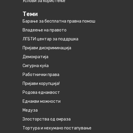
Услови за користење
Теми
Барање за бесплатна правна помош
Владеење на правото
ЛГБТИ центар за поддршка
Пријави дискриминација
Демократија
Сигурна куќа
Работнички права
Пријави корупција!
Родова еднаквост
Eднакви можности
Медуза
Злосторства од омраза
Тортура и нехумано постапување