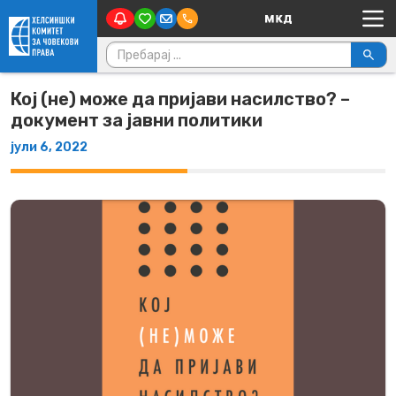
Main Navigation
Skip to content
Пребарувај за:
Кој (не) може да пријави насилство? –
документ за јавни политики
јули 6, 2022