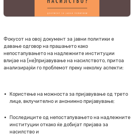
Фокусот на овој документ за јавни политики е
давање одговор на прашањето како
непостапувањето на надлежните институции
влијае на (не)пријавување на насилството, притоа
анализирајќи го проблемот преку неколку аспекти:
Користење на можноста за пријавување од трето
лице, вклучително и анонимно пријавување;
Последиците од непостапувањето на надлежните
институции откако ќе добијат пријава за
насилство и