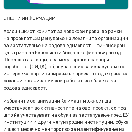
ОПШТИ ИНФОРМАЦИИ
Хелсиншкиот комитет за човекови права, во рамки
на проектот „Зајакнување на локалните организации
за застапување на родова еднаквост” финансиран
од страна на Европската Унија и кофинансиран од
Шведската агенција за меѓународен развој и
соработка (СИДА), oбјавува повик за изразување на
интерес за партиципирање во проектот од страна на
локални организации кои работат во областа за
родова еднаквост.
Избраните организации ќе имаат можност да
учествуваат во активностите на овој проект, со тоа
што ќе учествуваат на обуки за застапување пред ЕУ
институции и други меѓународни институции, обука
и шест месечно менторство за идентификување на