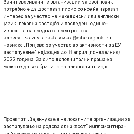
Заинтересираните организации за овој повик
потребно е да достават писмо со кое ќе изразат
интерес за учество на македонски или англиски
јазик, тековна состојба и последен Годишен
извештај на следната електронска
адреса:
slavica.anastasovska@mhc.org.mk
со
назнака „Пријава за учество во активности за ЕУ
застапување“ најдоцна до 11 април (понеделник)
2022 година. За сите дополнителни прашања
можете да се обратите на наведениот мејл.
Проектот „Зајакнување на локалните организации за
застапување на родова еднаквост” имплементиран
од Хелсиншки комитет за човекови права е