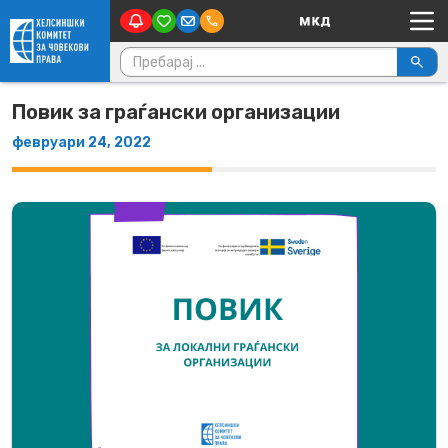
Main Navigation
Skip to content
Пребарувај за:
Повик за граѓански организации
февруари 24, 2022