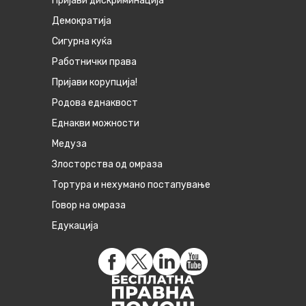
Пријави дискриминација
Демократија
Сигурна куќа
Работнички права
Пријави корупција!
Родова еднаквост
Eднакви можности
Медуза
Злосторства од омраза
Тортура и нехумано постапување
Говор на омраза
Едукација