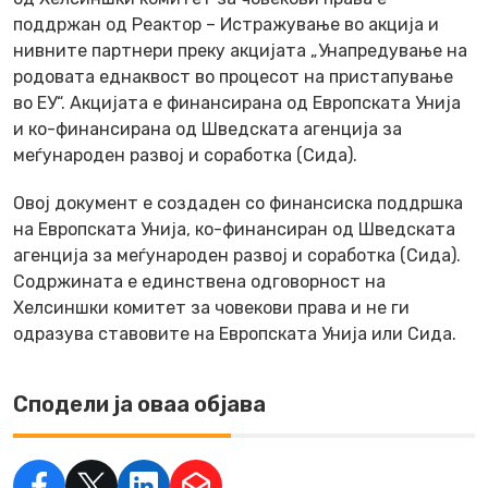
поддржан од Реактор – Истражување во акција и
нивните партнери преку акцијата „Унапредување на
родовата еднаквост во процесот на пристапување
во ЕУ“. Акцијата е финансирана од Европската Унија
и ко-финансирана од Шведската агенција за
меѓународен развој и соработка (Сида).
Овој документ е создаден со финансиска поддршка
на Европската Унија, ко-финансиран од Шведската
агенција за меѓународен развој и соработка (Сида).
Содржината е единствена одговорност на
Хелсиншки комитет за човекови права и не ги
одразува ставовите на Европската Унија или Сида.
Сподели ја оваа објава