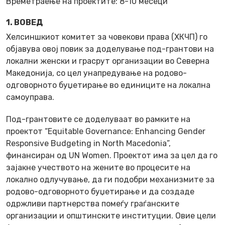
Времетраење на проектите: 8-10 месеци
1. ВОВЕД
Хелсиншкиот комитет за човекови права (ХКЧП) го
објавува овој повик за доделување под-грантови на
локални женски и грасрут организации во Северна
Македонија, со цел унапредување на родово-
одговорното буџетирање во единиците на локална
самоуправа.
Под-грантовите се доделуваат во рамките на
проектот “Equitable Governance: Enhancing Gender
Responsive Budgeting in North Macedonia”,
финансиран од UN Women. Проектот има за цел да го
зајакне учеството на жените во процесите на
локално одлучување, да ги подобри механизмите за
родово-одговорното буџетирање и да создаде
одржливи партнерства помеѓу граѓанските
организации и општинските институции. Овие цели