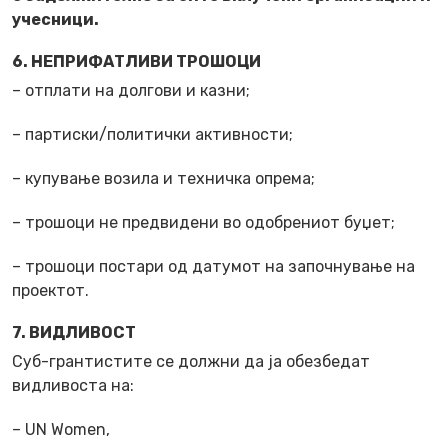
учесници.
6. НЕПРИФАТЛИВИ ТРОШОЦИ
– отплати на долгови и казни;
– партиски/политички активности;
– купување возила и техничка опрема;
– трошоци не предвидени во одобрениот буџет;
– трошоци постари од датумот на започнување на
проектот.
7. ВИДЛИВОСТ
Суб-грантистите се должни да ја обезбедат
видливоста на:
– UN Women,