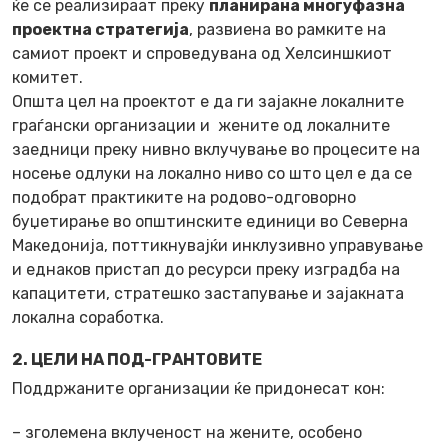
ќе се реализираат преку
планирана многуфазна
проектна стратегија
, развиена во рамките на
самиот проект и спроведувана од Хелсиншкиот
комитет.
Општа цел на проектот е да ги зајакне локалните
граѓански организации и жените од локалните
заедници преку нивно вклучување во процесите на
носење одлуки на локално ниво со што цел е да се
подобрат практиките на родово-одговорно
буџетирање во општинските единици во Северна
Македонија, поттикнувајќи инклузивно управување
и еднаков пристап до ресурси преку изградба на
капацитети, стратешко застапување и зајакната
локална соработка.
2. ЦЕЛИ НА ПОД-ГРАНТОВИТЕ
Поддржаните организации ќе придонесат кон:
– зголемена вклученост на жените, особено