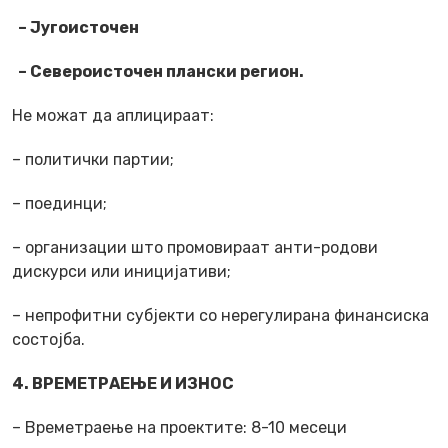
– Југоисточен
– Североисточен плански регион.
Не можат да аплицираат:
– политички партии;
– поединци;
– организации што промовираат анти-родови
дискурси или иницијативи;
– непрофитни субјекти со нерегулирана финансиска
состојба.
4. ВРЕМЕТРАЕЊЕ И ИЗНОС
– Времетраење на проектите: 8-10 месеци