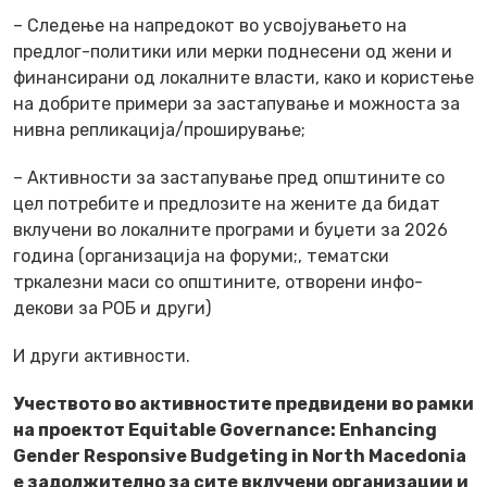
– Следење на напредокот во усвојувањето на
предлог-политики или мерки поднесени од жени и
финансирани од локалните власти, како и користење
на добрите примери за застапување и можноста за
нивна репликација/проширување;
– Активности за застапување пред општините со
цел потребите и предлозите на жените да бидат
вклучени во локалните програми и буџети за 2026
година (организација на форуми;, тематски
тркалезни маси со општините, отворени инфо-
декови за РОБ и други)
И други активности.
Учеството во активностите предвидени во рамки
на проектот
Equitable Governance: Enhancing
Gender Responsive Budgeting in North Macedonia
е задолжително за сите вклучени организации и