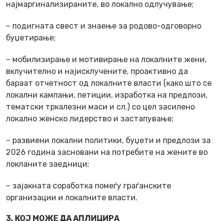
најмаргинализираните, во локално одлучување;
– подигната свест и знаење за родово-одговорно
буџетирање;
– мобилизирање и мотивирање на локалните жени,
вклучително и најисклучените, проактивно да
бараат отчетност од локалните власти (како што се
локални кампањи, петиции, изработка на предлози,
тематски тркалезни маси и сл.) со цел засилено
локално женско лидерство и застапување;
– развиени локални политики, буџети и предлози за
2026 година засновани на потребите на жените во
локланите заедници;
– зајакната соработка помеѓу граѓанските
организации и локалните власти.
3. КОЈ МОЖЕ ДА АПЛИЦИРА