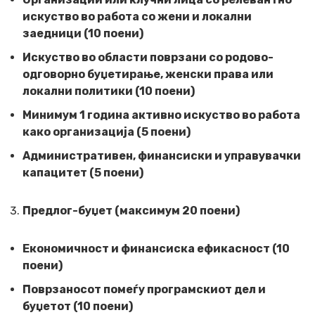
искуство во работа со жени и локални
заедници (10 поени)
Искуство во области поврзани со родово-
одговорно буџетирање, женски права или
локални политики (10 поени)
Минимум 1 година активно искуство во работа
како организација (5 поени)
Административен, финансиски и управувачки
капацитет (5 поени)
Предлог-буџет (максимум 20 поени)
Економичност и финансиска ефикасност (10
поени)
Поврзаносот помеѓу програмскиот дел и
буџетот (10 поени)