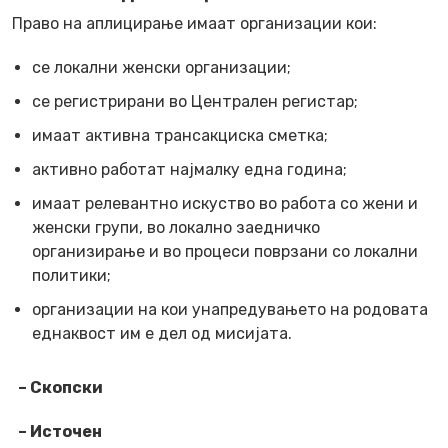
Право на аплицирање имаат организации кои:
се локални женски организации;
се регистрирани во Централен регистар;
имаат активна трансакциска сметка;
активно работат најмалку една година;
имаат релевантно искуство во работа со жени и
женски групи, во локално заедничко
организирање и во процеси поврзани со локални
политики;
организации на кои унапредувањето на родовата
еднаквост им е дел од мисијата.
– Скопски
– Источен