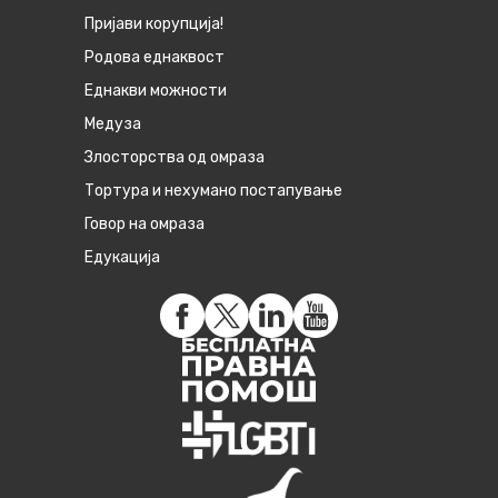
Пријави корупција!
Родова еднаквост
Eднакви можности
Медуза
Злосторства од омраза
Тортура и нехумано постапување
Говор на омраза
Едукација