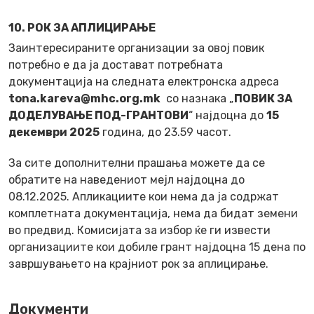
10. РОК ЗА АПЛИЦИРАЊЕ
Заинтересираните организации за овој повик
потребно е да ја достават потребната
документација на следната електронска адреса
tona.kareva@mhc.org.mk
со назнака „
ПОВИК ЗА
ДОДЕЛУВАЊЕ ПОД-ГРАНТОВИ
“ најдоцна до
15
декември 2025
година, до 23.59 часот.
За сите дополнителни прашања можете да се
обратите на наведениот мејл најдоцна до
08.12.2025. Апликациите кои нема да ја содржат
комплетната документација, нема да бидат земени
во предвид. Комисијата за избор ќе ги извести
организациите кои добиле грант најдоцна 15 дена по
завршувањето на крајниот рок за аплицирање.
Документи