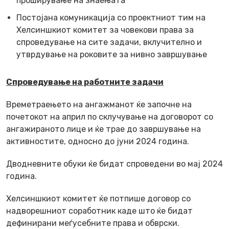
проширување на знаењата
Постојана комуникација со проектниот тим на
Хелсиншкиот комитет за човекови права за
спроведување на сите задачи, вклучително и
утврдување на роковите за нивно завршување
Спроведување на работните задачи
Времетраењето на ангажманот ќе започне на
почетокот на април по склучување на договорот со
ангажираното лице и ќе трае до завршување на
активностите, односно до јуни 2024 година.
Дводневните обуки ќе бидат спроведени во мај 2024
година.
Хелсиншкиот комитет ќе потпише договор со
надворешниот соработник каде што ќе бидат
дефинирани меѓусебните права и обврски.