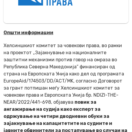
Општи информации
Хелсиншкиот комитет за човекови права, во рамки
на проектот „
Зајакнување на националните
заштитни механизми против говор на омраза во
Република Северна Македонија
” финансиран од
страна на Европската Унија како дел од програмата
EuropeAid/174503/DD/ACT/MK, согласно Договорот
за грант потпишан меѓу Хелсиншкиот комитет за
човекови права и Европската Унија бр. NDIZI-THE-
NEAR/2022/441-698, oбјавува
повик за
ангажирање на судија како експерт за
одржување на четири дводневни обуки за
зајакнување на капацитетите на судиите и
јавните обвинители за постапување во случаи на