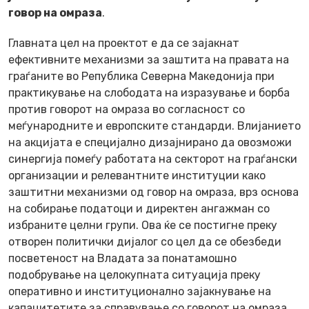
говор на омраза
.
Главната цел на проектот е да се зајакнат
ефективните механизми за заштита на правата на
граѓаните во Република Северна Македонија при
практикување на слободата на изразување и борба
против говорот на омраза во согласност со
меѓународните и европските стандарди. Влијанието
на акцијата е специјално дизајнирано да овозможи
синергија помеѓу работата на секторот на граѓански
организации и релевантните институции како
заштитни механизми од говор на омраза, врз основа
на собирање податоци и директен ангажман со
избраните целни групи. Ова ќе се постигне преку
отворен политички дијалог со цел да се обезбеди
посветеност на Владата за понатамошно
подобрување на целокупната ситуација преку
оперативно и институционално зајакнување на
капацитетите за справување со говорот на омраза