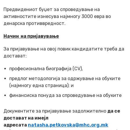
Предвидениот буџет за спроведување на
активностите изнесува најмногу 3000 евра во
денарска противвредност.
Начин на пријавување
За пријавување на овој повик кандидатите треба да
достават:
професионална биографија (CV),
предлог методологија за одржување на обуките
(најмногу една страница); и
финансиска понуда за спроведување на обуките
Документите за пријавување задолжително
да се
достават на имејл
адресата
natasha.petkovska@mhc.org.mk