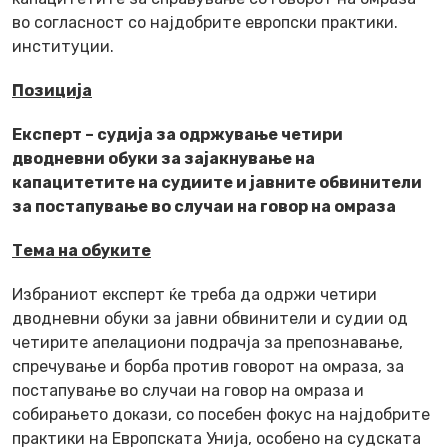
во согласност со најдобрите европски практики.
институции.
Позиција
Експерт – судија за одржување четири
дводневни обуки за зајакнување на
капацитетите на судиите и јавните обвинители
за постапување во случаи на говор на омраза
Тема на обуките
Избраниот експерт ќе треба да одржи четири
дводневни обуки за јавни обвинители и судии од
четирите апелациони подрачја за препознавање,
спречување и борба против говорот на омраза, за
постапување во случаи на говор на омраза и
собирањето докази, со посебен фокус на најдобрите
практики на Европската Унија, особено на судската