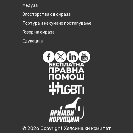
Медуза
Злосторства од омраза
Тортура и нехумано постапување
Говор на омраза
Едукација
© 2026 Copyright Хелсиншки комитет