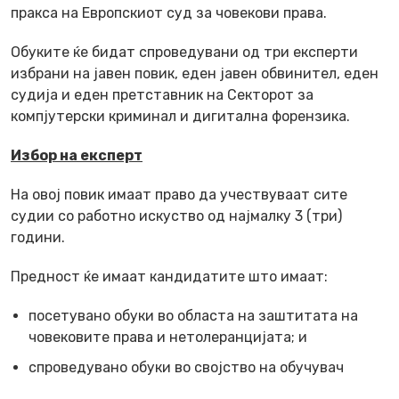
пракса на Европскиот суд за човекови права.
Обуките ќе бидат спроведувани од три експерти
избрани на јавен повик, еден јавен обвинител, еден
судија и еден претставник на Секторот за
компјутерски криминал и дигитална форензика.
Избор на експерт
На овој повик имаат право да учествуваат сите
судии со работно искуство од најмалку 3 (три)
години.
Предност ќе имаат кандидатите што имаат:
посетувано обуки во областа на заштитата на
човековите права и нетолеранцијата; и
спроведувано обуки во својство на обучувач