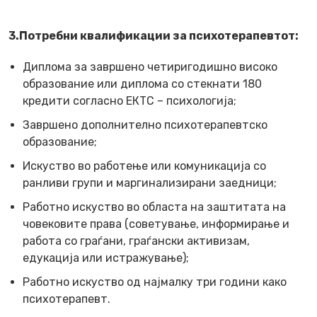
3.Потребни квалификации
за психотерапевтот
:
Диплома за завршено четиригодишно високо
образование или диплома со стекнати 180
кредити согласно ЕКТС – психологија;
Завршено дополнително психотерапевтско
образование;
Искуство во работење или комуникација со
ранливи групи и маргинализирани заедници;
Работно искуство во областа на заштитата на
човековите права (советување, информирање и
работа со граѓани, граѓански активизам,
едукација или истражување);
Работно искуство од најмалку три години како
психотерапевт.