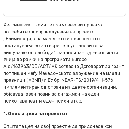
Хелсиншкиот комитет за човекови права за
потребите од спроведување на проектот
,,Елиминација на мачењето и нечовечкото
постапување во затворите и установите за
лишување од слобода” финансиран од Европската
Унија во рамки на програмата Europe
Aid/163963/DD/ACT/MK согласно Договорот за грант
потпишан меѓу Македонското здружение на млади
правници (МЗМП) и ЕУ бр. NEAR-TS/2019/411-576
имплементиран од страна на двете организации,
објавува јавен повик за ангажман на еден
психотерапевт и еден психијатар.
1. Опис и цели на проектот
Општата цел на овој проект е да придонесе кон