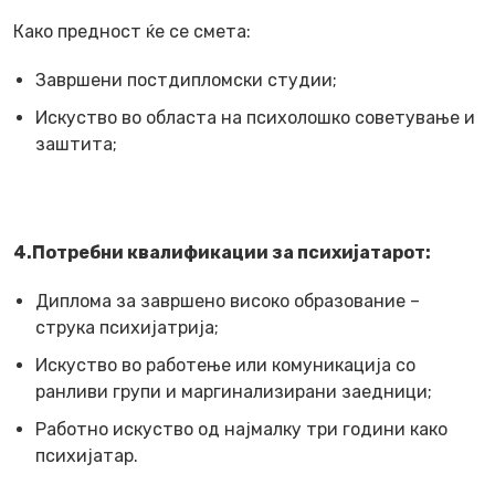
Како предност ќе се смета:
Завршени постдипломски студии;
Искуство во областа на психолошко советување и
заштита;
4.Потребни квалификации за психијатар
от:
Диплома за завршено високо образование –
струка психијатрија;
Искуство во работење или комуникација со
ранливи групи и маргинализирани заедници;
Работно искуство од најмалку три години како
психијатар.