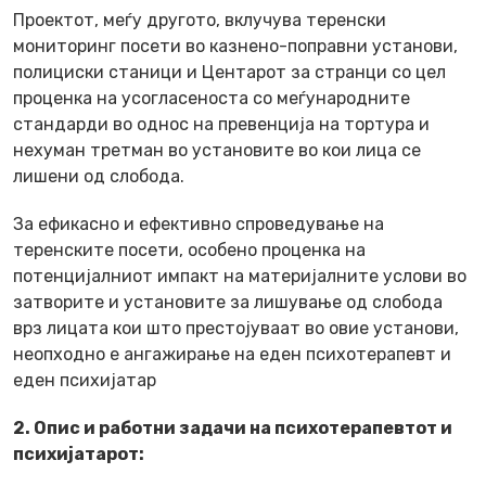
Проектот, меѓу другото, вклучува теренски
мониторинг посети во казнено-поправни установи,
полициски станици и Центарот за странци со цел
проценка на усогласеноста со меѓународните
стандарди во однос на превенција на тортура и
нехуман третман во установите во кои лица се
лишени од слобода.
За ефикасно и ефективно спроведување на
теренските посети, особено проценка на
потенцијалниот импакт на материјалните услови во
затворите и установите за лишување од слобода
врз лицата кои што престојуваат во овие установи,
неопходно е ангажирање на еден психотерапевт и
еден психијатар
2. Опис и работни задачи
на психотерапевтот и
психијатарот: