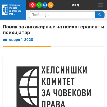
Main Navigation
Skip to content
Пребарувај за:
Повик за ангажирање на психотерапевт и
психијатар
октомври 1, 2020