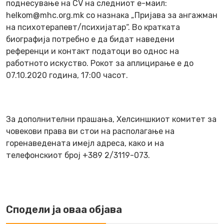
поднесување на CV на следниот е-маил:
helkom@mhc.org.mk со назнака „Пријава за ангажман
на психотерапевт/психијатар“. Во кратката
биографијa потребно е да бидат наведени
референци и контакт податоци во однос на
работното искуство. Рокот за аплицирање е до
07.10.2020 година, 17:00 часот.
За дополнителни прашања, Хелсиншкиот комитет за
човекови права ви стои на располагање на
горенаведената имејл адреса, како и на
телефонскиот број +389 2/3119-073.
Сподели ја оваа објава