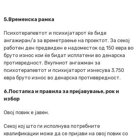
5.Временска рамка
Психотерапевтот и психијатарот ќе биде
ангажиран/а за времетраење на проектот. За секој
работен ден предвиден е надоместок од 150 евра во
бруто износ кои ќе бидат исплатени во денарска
противредност. Вкупниот ангажман за
психотерапевтот и психијатарот изнесува 3.750
евра бруто износ во денарска противвредност.
6.Постапка и правила за пријавување, рок и
избор
Овој повик е јавен.
Секој кој што ги исполнува потребните
квалификации може да се пријави на овој повик со