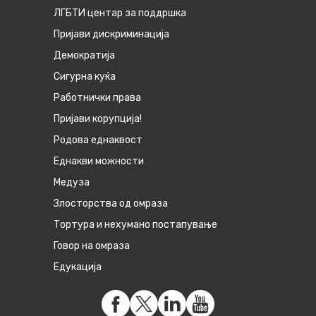
ЛГБТИ центар за поддршка
Пријави дискриминација
Демократија
Сигурна куќа
Работнички права
Пријави корупција!
Родова еднаквост
Eднакви можности
Медуза
Злосторства од омраза
Тортура и нехумано постапување
Говор на омраза
Едукација