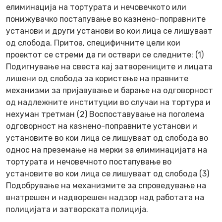
елиминација на тортурата и нечовечкото или
понижувачко постапување во казнено-поправните
установи и други установи во кои лица се лишуваат
од слобода. Притоа, специфичните цели кои
проектот се стреми да ги оствари се следните: (1)
Подигнување на свеста кај затворениците и лицата
лишени од слобода за користење на правните
механизми за пријавување и барање на одговорност
од надлежните институции во случаи на тортура и
нехуман третман (2) Воспоставување на поголема
одговорност на казнено-поправните установи и
установите во кои лица се лишуваат од слобода во
однос на преземање на мерки за елиминацијата на
тортурата и нечовечното постапување во
установите во кои лица се лишуваат од слобода (3)
Подобрување на механизмите за спроведување на
внатрешен и надворешен надзор над работата на
полицијата и затворската полиција.