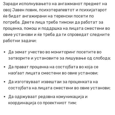
Заради исполнувањето на ангажманот предмет на
овој Јавен повик, психотерапевтот и психијатарот
ќе бидат ангажирани на теренски посети по
потреба. Двете лица треба тимски да работат за
проценка, помош и поддршка на лицата сместени во
овие установи и ќе треба да ги спроведат следните
работни задачи:
Да земат учество во мониторинг посетите во
затворите и установите за лишување од слобода;
Да прават проценка на состојбата во која се
наоѓаат лицата сместени во овие установи;
Да изготвуваат извештаи за проценката на
состојбата на лицата сместени во овие установи;
Да одржуваат редовна комуникација и
координација со проектниот тим;