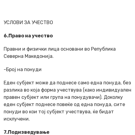
УСЛОВИ ЗА УЧЕСТВО
6.Право на учество
Правни и физички лица основани во Република
Северна Македонија.
-Број на понуди
Еден субјект може да поднесе само една понуда, без
разлика во која форма учествува (како индивидуален
правен субјект или група на понудувачи). Доколку
еден субјект поднесе повеќе од една понуда, сите
понуди во кои тој субјект учествува, ќе бидат
исклучени.
7.Подизведување