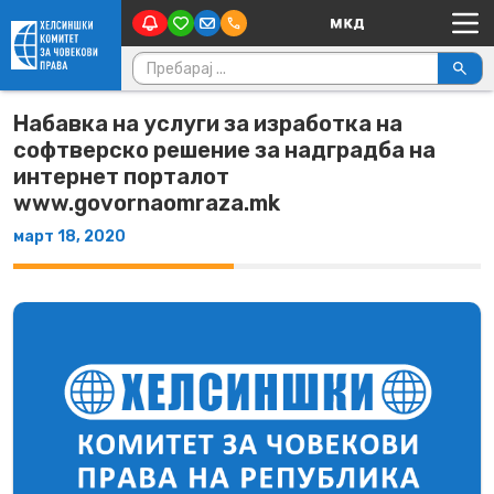
Main Navigation
Skip to content
Пребарувај за:
Набавка на услуги за изработка на
софтверско решение за надградба на
интернет порталот
www.govornaomraza.mk
март 18, 2020