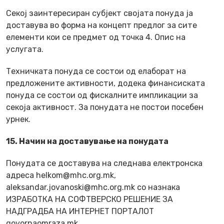
Секој заинтересиран субјект својата понуда ја
доставува во форма на концепт предлог за сите
елементи кои се предмет од точка 4. Опис на
услугата.
Техничката понуда се состои од елаборат на
предложените активности, додека финансиската
понуда се состои од фискалните импликации за
секоја активност. За понудата не постои посебен
урнек.
15. Начин на доставување на понудата
Понудата се доставува на следнава електронска
адреса helkom@mhc.org.mk,
aleksandar.jovanoski@mhc.org.mk со назнака
ИЗРАБОТКА НА СОФТВЕРСКО РЕШЕНИЕ ЗА
НАДГРАДБА НА ИНТЕРНЕТ ПОРТАЛОТ
govornaomraza.mk