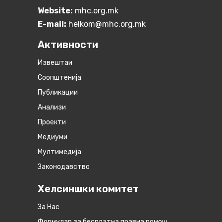
Website:
mhc.org.mk
E-mail:
helkom@mhc.org.mk
Активности
Извештаи
Соопштенија
Публикации
Анализи
Проекти
Медиуми
Мултимедија
Законодавство
Хелсиншки комитет
За Нас
Формулар за бесплатна правна помош