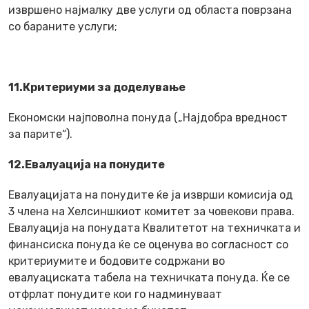
извршено најмалку две услуги од областа поврзана
со бараните услуги;
11.Критериуми за доделување
Економски најповолна понуда („Најдобра вредност
за парите“).
12.Евалуација на понудите
Евалуацијата на понудите ќе ја изврши комисија од
3 члена на Хелсиншкиот комитет за човекови права.
Евалуација на понудата Квалитетот на техничката и
финансиска понуда ќе се оценува во согласност со
критериумите и бодовите содржани во
евалуациската табела на техничката понуда. Ќе се
отфрлат понудите кои го надминуваат