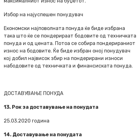
максималниот износ на буџетот.
Избор на најуспешен понудувач
Економски најповолната понуда ќе биде избрана
така што ќе се пондерираат бодовите од техничката
понуда и од цената. Потоа се собира пондерираниот
износ на бодовите. Ќе биде избран оној понудувач
кој добил највисок збир на пондерирани износи
набодовите од техничката и финансиската понуда.
ДОСТАВУВАЊЕ ПОНУДА
13. Рок за доставување на понудата
25.03.2020 година
14. Доставување на понудата