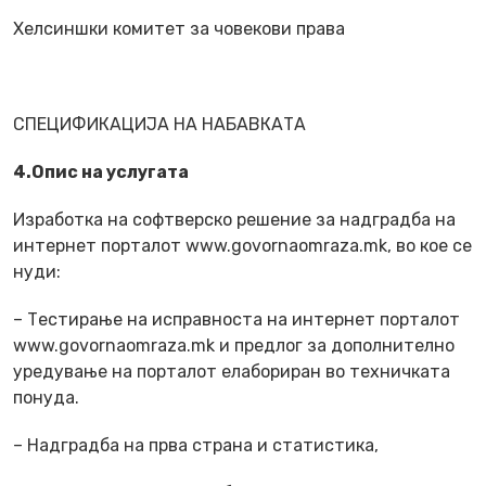
Хелсиншки комитет за човекови права
СПЕЦИФИКАЦИЈА НА НАБАВКАТА
4.O
пис на услугата
Изработка на софтверско решение за надградба на
интернет порталот www.govornaomraza.mk, во кое се
нуди:
– Тестирање на исправноста на интернет порталот
www.govornaomraza.mk и предлог за дополнително
уредување на порталот елабориран во техничката
понуда.
– Надградба на прва страна и статистика,