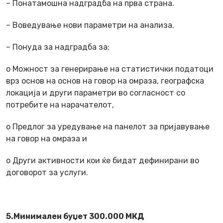
– Понатамошна надградба на прва страна.
– Воведување нови параметри на анализа.
– Понуда за надградба за:
o Можност за генерирање на статистички податоци
врз основ на основ на говор на омраза, географска
локација и други параметри во согласност со
потребите на нарачателот,
o Предлог за уредување на панелот за пријавување
на говор на омраза и
o Други активности кои ќе бидат дефинирани во
договорот за услуги.
5.Минимален буџет 300.000 МКД