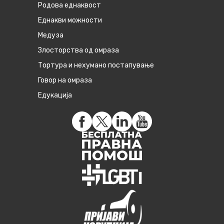
Родова еднаквост
Eднакви можности
Медуза
Злосторства од омраза
Тортура и нехумано постапување
Говор на омраза
Едукација