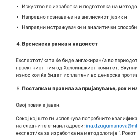
Искуство во изработка и подготовка на методо
Напредно познавање на англискиот јазик и
Напредни истражувачки и аналитички способн
Временска рамка и надомест
Eкспертот/ката ќе биде ангажиран/а во периодот
проектниот тим од Хелсиншкиот комитет. Вкупни
износ кои ќе бидат исплатени во денарска проти
Постапка и правила за пријавување, рок и и
Овој повик е јавен.
Секој кој што ги исполнува потребните квалифика
на следните е-маил адреси:
ina.dzugumanova@mh
експерт/ка за изработка на методологија “. Рокот 