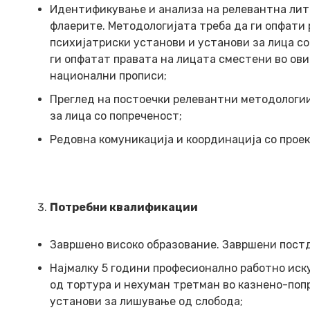
Идентификување и анализа на релевантна лите
флаерите. Методологијата треба да ги опфати
психијатриски установи и установи за лица с
ги опфатат правата на лицата сместени во ов
национални прописи;
Преглед на постоечки релевантни методологии
за лица со попреченост;
Редовна комуникација и координација со прое
Потребни квалификации
Завршено високо образование. Завршени постд
Најмалку 5 години професионално работно иск
од тортура и нехуман третман во казнено-поп
установи за лишување од слобода;