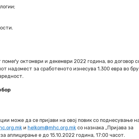
логии;
ости.
 помеѓу октомври и декември 2022 година, во договор с
от надомест за сработеното изнесува 1.300 евра во бр
вредност.
збор
ции може да се пријави на овој повик со поднесување н
c.org.mk
и
helkom@mhc.org.mk
со назнака „Пријава за
за аплицирање е до 15.10.2022 година, 17:00 часот.