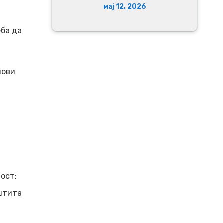
мај 12, 2026
еба да
нови
ост;
аштита