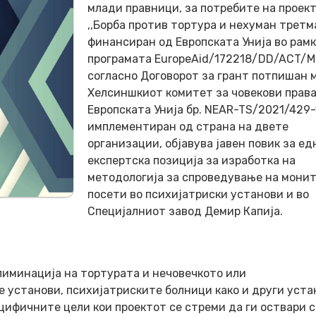
млади правници, за потребите на проек
,,Борба против тортура и нехуман третм
финансиран од Европската Унија во рамк
програмата EuropeAid/172218/DD/ACT/M
согласно Договорот за грант потпишан 
Хелсиншкиот комитет за човекови права
Европската Унија бр. NEAR-TS/2021/429
имплементиран од страна на двете
организации, објавува јавен повик за ед
експертска позиција за изработка на
методологија за спроведување на мони
посети во психијатриски установи и во
Специјалниот завод Демир Капија.
елиминација на тортурата и нечовечкото или
 установи, психијатриските болници како и други уста
ецифичните цели кои проектот се стреми да ги оствари с