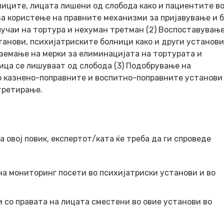
ениците, лицата лишени од слобода како и пациентите в
за користење на правните механизми за пријавување и 
учаи на тортура и нехуман третман (2) Воспоставување
анови, психијатриските болници како и други установи
еземање на мерки за елиминацијата на тортурата и
ица се лишуваат од слобода (3) Подобрување на
о казнено-поправните и воспитно-поправните установи
третирање.
овој повик, експертот/ката ќе треба да ги спроведе
на мониторинг посети во психијатриски установи и во
 со правата на лицата сместени во овие установи во