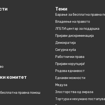
сти
Теми
Барање за бесплатна правна 
Владеење на правото
ЛГБТИ центар за поддршка
Пријави дискриминација
Демократија
Сигурна куќа
Работнички права
Пријави корупција!
во
Родова еднаквост
ки комитет
Eднакви можности
Медуза
Злосторства од омраза
 бесплатна правна помош
Тортура и нехумано постапув