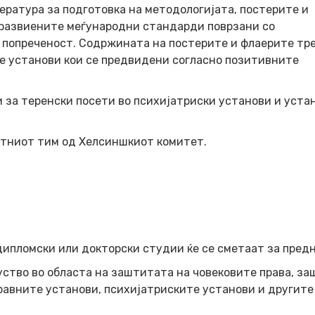
ратура за подготовка на методологијата, постерите и
 развиените меѓународни стандарди поврзани со
о попреченост. Содржината на постерите и флаерите тр
ие установи кои се предвидени согласно позитивните
 за теренски посети во психијатриски установи и уста
ктниот тим од Хелсиншкиот комитет.
ипломски или докторски студии ќе се сметаат за предн
уство во областа на заштитата на човековите права, з
равните установи, психијатриските установи и другите