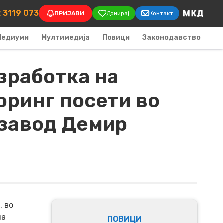
on
 3119 073
ПРИЈАВИ
Донирај
Контакт
Медиуми
Мултимедија
Повици
Законодавство
зработка на
оринг посети во
 завод Демир
, во
на
ПОВИЦИ