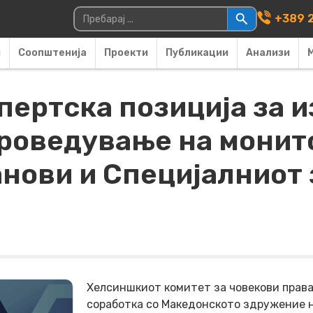
Main Navigati
Пребарувај за:
+389 2
и
Соопштенија
Проекти
Публикации
Анализи
пертска позиција за и
проведување на монит
анови и Специјалниот
Хелсиншкиот комитет за човекови права
соработка со Македонското здружение 