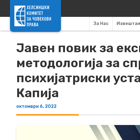
Skip to content
За Нас
Извешта
Јавен повик за екс
методологија за с
психијатриски уст
Капија
октомври 6, 2022