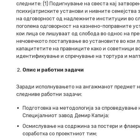
следните: (1) Подигнување на свеста кај затвор
психијатриските установи и нивните семејства 
на одговорност од надлежните институции во сл
поголема одговорност на казнено-поправните уст
кои лица се лишуваат од слобода во однос на пр
нечовечкото постапување во установите во кои л
капацитетите на правниците како и советници в
идентификување и спречување на тортура и мал
Опис и работни задачи
Заради исполнувањето на ангажманот предмет на 
следниве работни задачи:
Подготовка на методологија за спроведување 
Специјалниот завод Демир Капија;
Осмислување на содржина за постери и флаери
соработка со проектниот тим;