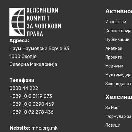
Активно
Извештаи
Соопштенија
Публикации
Aдреса:
Наум Наумовски Борче 83
Анализи
1000 Скопје
Проекти
Северна Македонија
Медиуми
Мултимедија
Телефони
Законодавст
0800 44 222
+389 (0)2 3119 073
Хелсинш
+389 (0)2 3290 469
За Нас
+389 (0)72 278 436
Формулар за
Повици
Website:
mhc.org.mk