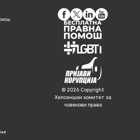
помош
© 2026 Copyright
Хелсиншки комитет за
човекови права
ање