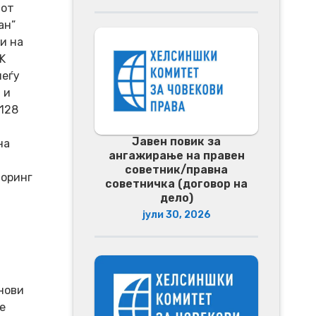
тот
ан”
и на
K
меѓу
 и
-128
Јавен повик за
на
ангажирање на правен
советник/правна
торинг
советничка (договор на
дело)
јули 30, 2026
нови
е