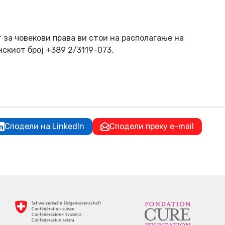
за човекови права ви стои на располагање на
скиот број +389 2/3119-073.
Сподели на LinkedIn
Сподели преку e-mail