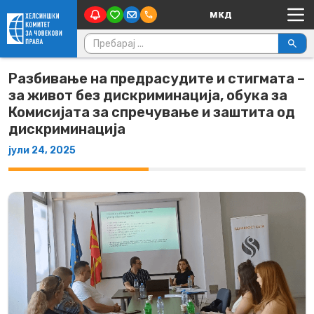
Main Navigation
Skip to content
Пребарувај за:
Разбивање на предрасудите и стигмата –
за живот без дискриминација, обука за
Комисијата за спречување и заштита од
дискриминација
јули 24, 2025