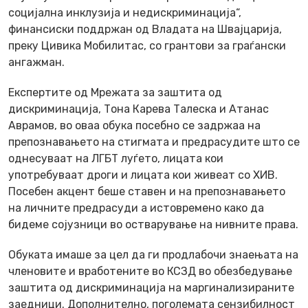
социјална инклузија и недискриминација“,
финансиски поддржан од Владата на Швајцарија,
преку Цивика Мобилитас, со грантови за граѓански
ангажман.
Експертите од Мрежата за заштита од
дискриминација, Тона Карева Талеска и Атанас
Аврамов, во оваа обука посебно се задржаа на
препознавањето на стигмата и предрасудите што се
однесуваат на ЛГБТ луѓето, лицата кои
употребуваат дроги и лицата кои живеат со ХИВ.
Посебен акцент беше ставен и на препознавањето
на личните предрасуди а истовремено како да
бидеме сојузници во остварување на нивните права.
Обуката имаше за цел да ги продлабочи знаењата на
членовите и вработените во КСЗД во обезбедување
заштита од дискриминација на маргинализираните
заедници. Дополнително, поголемата сензибилност