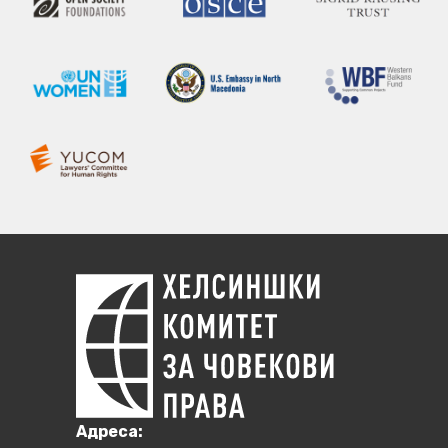
Aдреса: