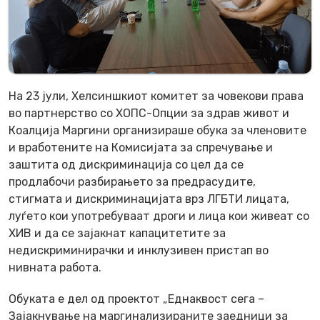
На 23 јули, Хелсиншкиот комитет за човекови права
во партнерство со ХОПС-Опции за здрав живот и
Коалција Маргини организираше обука за членовите
и вработените на Комисијата за спречување и
заштита од дискриминација со цел да се
продлабочи разбирањето за предрасудите,
стигмата и дискриминацијата врз ЛГБТИ лицата,
луѓето кои употребуваат дроги и лица кои живеат со
ХИВ и да се зајакнат капацитетите за
недискриминирачки и инклузивен пристап во
нивната работа.
Обуката е дел од проектот „Еднаквост сега –
Зајакнување на маргинализираните заедници за