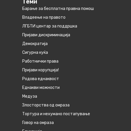
Теми
Барање за бесплатна правна помош
Владеење на правото
ЛГБТИ центар за поддршка
Пријави дискриминација
Демократија
Сигурна куќа
Работнички права
Пријави корупција!
Родова еднаквост
Eднакви можности
Медуза
Злосторства од омраза
Тортура и нехумано постапување
Говор на омраза