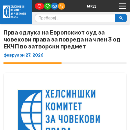
Main Navigation
Skip to content
Пребарувај за:
Прва одлука на Европскиот суд за
човекови права за повреда на член 3 од
ЕКЧП во затворски предмет
февруари 27, 2026