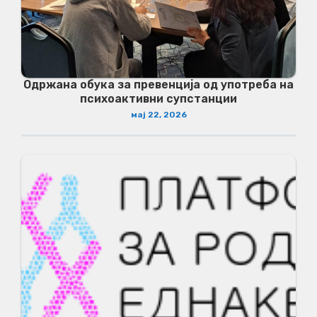
Одржана обука за превенција од употреба на
психоактивни супстанции
мај 22, 2026