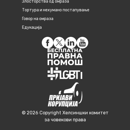
Злосторства од омраза
Тортура и нехумано постапување
Говор на омраза
Едукација
© 2026 Copyright Хелсиншки комитет
за човекови права