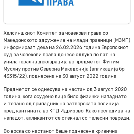
Хелсиншкиот Комитет за човекови права со
Македонското здружение на млади правници (МЗМП)
информираат дека на 26.02.2026 година Европскиот
суд за човекови права донесе одлука по пат на
унилатерална декларација во предметот
Фитим
Муслиу против Северна Македонија
(апликација бр.
43315/22), поднесена на 30 август 2022 година.
Предметот се однесува на настан од 3 август 2020
година, кога осудено лице било физички нападнато
и тепано од припадник на затворската полиција
пред кантината во КПД Идризово. Како последица на
нападот, апликантот се стекнал со телесни повреди.
Во врска со настанот беше поднесена кривична