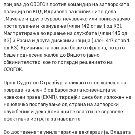
пријава до ОЈОГОК против командир на затворската
полиција во КПД Идризово за кривичните дела
„Мачење и друго сурово, нечовечко или понижувачко
постапување и казнување (член 142 став 1 од КЗ),
Малтретирање во вршење на службата (член 143 од
КЗ) и Расна и друга дискриминација (член 417 став 1
од КЗ). Кривичната пријава беше отфрлена, по што
беше поднесена жалба до Вишото јавно
обвинителство, кое го потврди решението на
ОЈОГОК.
Пред Судот во Стразбур, апликантот се жалеше на
повреда на член 3 од Европската конвенција за
човекови права (ЕКЧП), тврдејќи дека бил изложен на
нечовечко постапување од страна на затворски
службеник и дека домашните власти не спровеле
ефективна истрага за наводите.
Во доставената унилатерална декларација, Владата