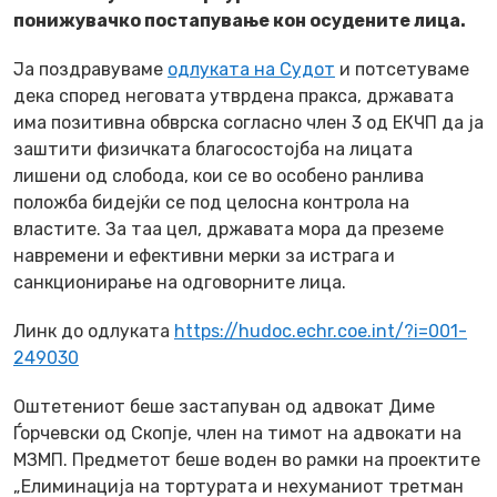
понижувачко постапување кон осудените лица.
Ја поздравуваме
одлуката на Судот
и потсетуваме
дека според неговата утврдена пракса, државата
има позитивна обврска согласно член 3 од ЕКЧП да ја
заштити физичката благосостојба на лицата
лишени од слобода, кои се во особено ранлива
положба бидејќи се под целосна контрола на
властите. За таа цел, државата мора да преземе
навремени и ефективни мерки за истрага и
санкционирање на одговорните лица.
Линк до одлуката
https://hudoc.echr.coe.int/?i=001-
249030
Оштетениот беше застапуван од адвокат Диме
Ѓорчевски од Скопје, член на тимот на адвокати на
МЗМП. Предметот беше воден во рамки на проектите
„Елиминација на тортурата и нехуманиот третман