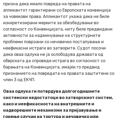
призна дека имало повреда на правата на
апликантот гарантирани со Европската конвенција
за човекови права. Апликантот укажа дека не биле
конкретизирани мерките за обезбедување во
согласност со Конвенцијата, ниту биле предвидени
активности за надминување на структурните
проблеми поврзани со нечовечко постапување и
неефикасни истраги во затворите. Судот посочи
дека оваа одлука не ја ослободува државата од
обврската да спроведе истрага во согласност со
барањата на Конвенцијата, имајќи го предвид
признанието на повредата на правата заштитени со
член 3 од ЕКЧП.
Оваа одлука ги потврдува долгогодишните
системски недостатоци во затворскиот систем,
како и неефикасноста на внатрешните и
надворешните механизми за пријавување и
гонење случаи на тортура и нечовечко или