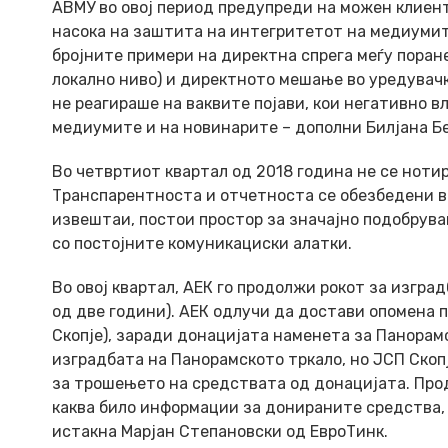
АВМУ во овој период предупреди на можен клиент
насока на заштита на интегритетот на медиумите
бројните примери на директна спрега меѓу пора
локално ниво) и директното мешање во уредувач
не реагираше на ваквите појави, кои негативно в
медиумите и на новинарите – дополни Билјана Бе
Во четвртиот квартал од 2018 година не се ноти
Транспарентноста и отчетноста се обезбедени во
извештаи, постои простор за значајно подобрув
со постојните комуникациски алатки.
Во овој квартал, АЕК го продолжи рокот за изгра
од две години). АЕК одлучи да достави опомена 
Скопје), заради донацијата наменета за Панорамс
изградбата на Панорамското тркало, но ЈСП Скоп
за трошењето на средствата од донацијата. Прод
каква било информации за донираните средства, 
истакна Марјан Степановски од ЕвроТинк.