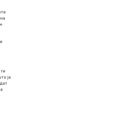
ите
 на
ан
те
 ги
што ја
одат
за