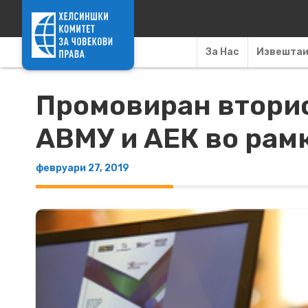
Skip to content
За Нас
Извешта
Промовиран вторио
АВМУ и АЕК во рамк
февруари 27, 2019