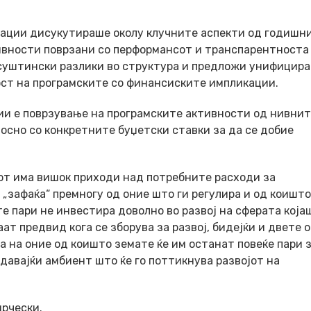
кации дисукутираше околу клучните аспекти од годишн
тивности поврзани со перформансот и транспарентноста
 суштински разлики во структура и предложи унифицир
ост на програмските со финансиските импликации.
ции е поврзување на програмските активности од нивни
осно со конкретните буџетски ставки за да се добие
рот има вишок приходи над потребните расходи за
„зафаќа“ премногу од оние што ги регулира и од коишто
е пари не инвестира доволно во развој на сферата која
ат предвид кога се зборува за развој, бидејќи и двете 
оа на оние од коишто земате ќе им останат повеќе пари 
здавајќи амбиент што ќе го поттикнува развојот на
рчески.