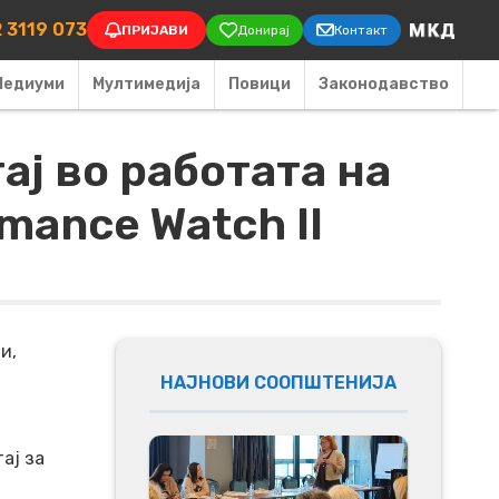
on
 3119 073
ПРИЈАВИ
Донирај
Контакт
Медиуми
Мултимедија
Повици
Законодавство
ј во работата на
mance Watch II
и,
НАЈНОВИ СООПШТЕНИЈА
ај за