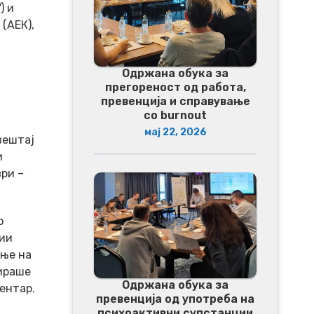
) и
(АЕК),
Одржана обука за
прегореност од работа,
превенција и справување
со burnout
мај 22, 2026
вештај
и
ри –
о
ции
ање на
рираше
Одржана обука за
ентар.
превенција од употреба на
психоактивни супстанции