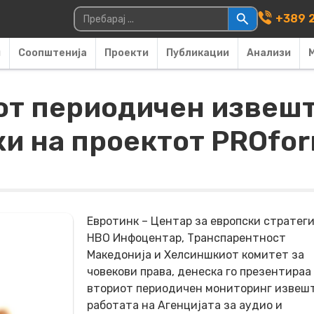
Main Navigati
Пребарувај за:
+389 2
и
Соопштенија
Проекти
Публикации
Анализи
т периодичен извешта
и на проектот PROfor
Евротинк – Центар за европски стратеги
НВО Инфоцентар, Транспарентност
Македонија и Хелсиншкиот комитет за
човекови права, денеска го презентираа
вториот периодичен мониторинг извешт
работата на Агенцијата за аудио и