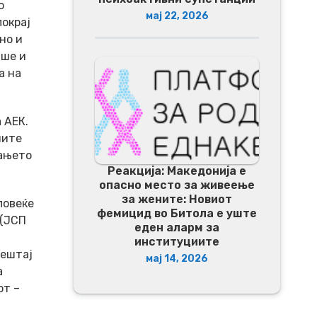
о
мај 22, 2026
покрај
но и
аше и
а на
 АЕК.
ните
вањето
Реакција: Македонија е
опасно место за живеење
за жените: Новиот
повеќе
фемицид во Битола е уште
 (ЈСП
еден аларм за
институциите
вештај
мај 14, 2026
а
от –