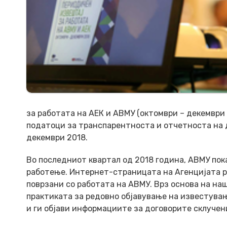
за работата на АЕК и АВМУ (октомври – декември
податоци за транспарентноста и отчетноста на д
декември 2018.
Во последниот квартал од 2018 година, АВМУ по
работење. Интернет-страницата на Агенцијата р
поврзани со работата на АВМУ. Врз основа на н
практиката за редовно објавување на известувањ
и ги објави информациите за договорите склучен