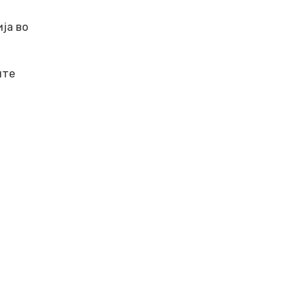
ја во
ите