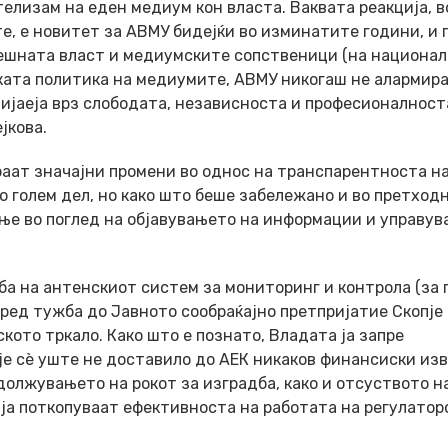
елизам на еден медиум кон власта. Ваквата реакција, в
, е новитет за АВМУ бидејќи во изминатите години, и 
нешната власт и медиумските сопственици (на национал
ката политика на медиумите, АВМУ никогаш не алармир
лијаеја врз слободата, независноста и професионалност
јкова.
раат значајни промени во однос на транспарентноста на
 голем дел, но како што беше забележано и во претход
ање во поглед на објавувањето на информации и управу
дба на антенскиот систем за мониторинг и контрола (за 
пред тужба до Јавното сообраќајно претпријатие Скопје
кото тркало. Како што е познато, Владата ја запре
је сè уште не доставило до АЕК никаков финансиски из
олжувањето на рокот за изградба, како и отсуството н
ја поткопуваат ефективноста на работата на регулатор