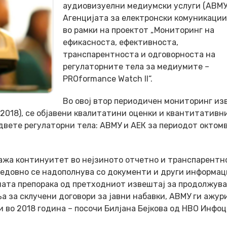
аудиовизуелни медиумски услуги (АВМУ
Агенцијата за електронски комуникации 
во рамки на проектот „Мониторинг на
ефикасноста, ефективноста,
транспарентноста и одговорноста на
регулаторните тела за медиумите –
PROformance Watch II“.
Во овој втор периодичен мониторинг из
 2018), се објавени квалитатини оценки и квантитативн
вете регулаторни тела: АВМУ и АЕК за периодот октомв
кажа континуитет во нејзиното отчетно и транспарентн
едовно се надополнува со документи и други информа
ашата препорака од претходниот извештај за продолжув
а за склучени договори за јавни набавки, АВМУ ги ажу
и во 2018 година – посочи Билјана Бејкова од НВО Инфоц