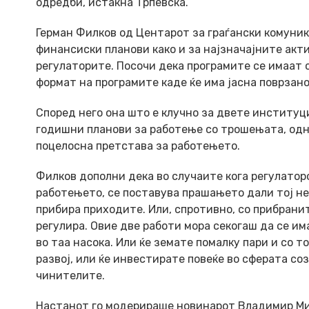
одредби, истакна Трпевска.
Герман Филков од Центарот за граѓански комуни
финансиски планови како и за најзначајните ак
регулаторите. Посочи дека програмите се имаат
формат на програмите каде ќе има јасна поврзан
Според него она што е клучно за двете институ
годишни планови за работење со трошењата, одн
поцелосна претстава за работењето.
Филков дополни дека во случаите кога регулато
работењето, се поставува прашањето дали тој не 
прибира приходите. Или, спротивно, со прибранит
регулира. Овие две работи мора секогаш да се има
во таа насока. Или ќе земате помалку пари и со т
развој, или ќе инвестирате повеќе во сферата со
чинителите.
Настанот го модерираше новинарот Владимир Ми