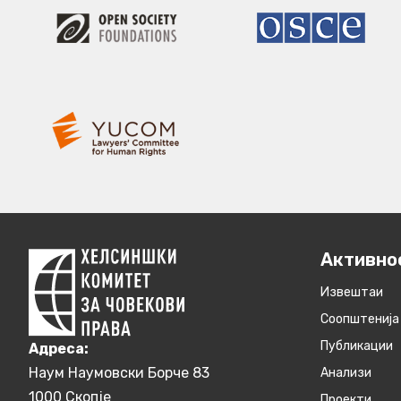
Активно
Извештаи
Соопштенија
Публикации
Aдреса:
Наум Наумовски Борче 83
Анализи
1000 Скопје
Проекти