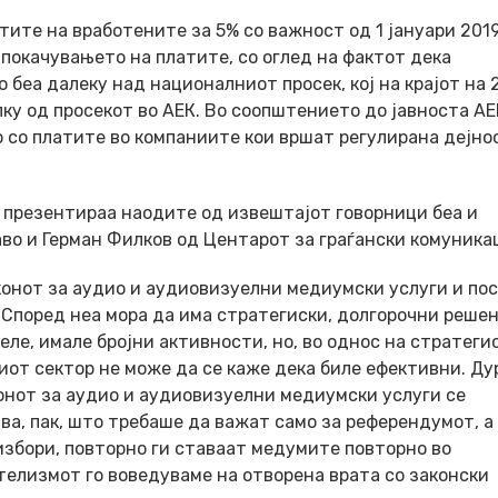
тите на вработените за 5% со важност од 1 јануари 201
 покачувањето на платите, со оглед на фактот дека
беа далеку над националниот просек, кој на крајот на 
лку од просекот во АЕК. Во соопштението до јавноста АЕ
о со платите во компаниите кои вршат регулирана дејно
 презентираа наодите од извештајот говорници беа и
во и Герман Филков од Центарот за граѓански комуника
конот за аудио и аудиовизуелни медиумски услуги и по
Според неа мора да има стратегиски, долгорочни решен
ле, имале бројни активности, но, во однос на стратеги
от сектор не може да се каже дека биле ефективни. Ду
онот за аудио и аудиовизуелни медиумски услуги се
а, пак, што требаше да важат само за референдумот, а
 избори, повторно ги ставаат медумите повторно во
телизмот го воведуваме на отворена врата со законски