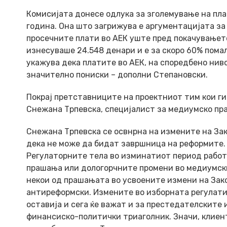
Комисијата донесе одлука за зголемување на пла
година. Она што загрижува е аргументацијата за
просечните плати во АЕК уште пред покачувањето 
изнесуваше 24.548 денари и е за скоро 60% пома
укажува дека платите во АЕК, на споредбено нив
значително пониски – дополни Степановски.
Покрај претставниците на проектниот тим кои ги
Снежана Трпевска, специјалист за медиумско пра
Снежана Трпевска се освнрна на измените на За
дека не може да бидат завршница на реформите. 
Регулаторните тела во изминатиот период работе
прашања или дологорчните промени во медиумски
некои од прашањата во усвоените измени на Зак
антиреформски. Измените во изборната регулатив
оставија и сега ќе важат и за престедателските
финансиско-политички триаголник. Значи, клиен