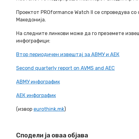
Проектот PROformance Watch II се спроведува со
Македонија.
На следните линкови може да го преземете извеш
инфографици:
Втор периодичен извештај за АВМУ и АЕК
Second quarterly report on AVMS and AEC
АВМУ инфографик
АЕК инфографик
(извор
eurothink.mk
)
Сподели ја оваа објава