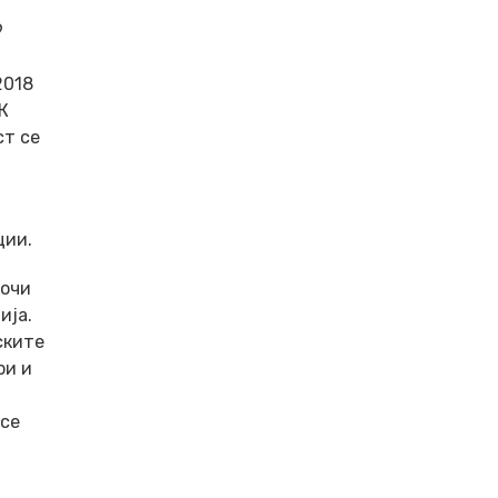
9
2018
К
ст се
ции.
сочи
ија.
ските
ри и
 се