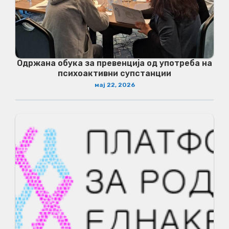
Одржана обука за превенција од употреба на
психоактивни супстанции
мај 22, 2026