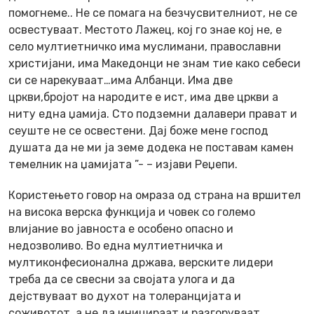
помогнеме.. Не се помага на безчусвителниот, не се
освестуваат. Местото Лажец, кој го знае кој не, е
село мултиетничко има муслимани, православни
христијани, има Mакедонци не знам тие како себеси
си се нарекуваат…има Aлбанци. Има две
цркви,бројот на народите е ист, има две цркви а
ниту една џамија. Сто подземни далавери прават и
сеуште не се освестени. Дај боже мене господ
душата да не ми ја земе додека не поставам камен
темелник на џамијата ”- – изјави Реџепи.
Користењето говор на омраза од страна на вршител
на висока верска функција и човек со големо
влијание во јавноста е особено опасно и
недозволиво. Во една мултиетничка и
мултиконфесионална држава, верските лидери
треба да се свесни за својата улога и да
дејствуваат во духот на толеранцијата и
соживотот, а не да иницираат и разгоруваат