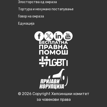
Злосторства од омраза
Тортура и нехумано постапување
Говор на омраза
Едукација
© 2026 Copyright Хелсиншки комитет
за човекови права