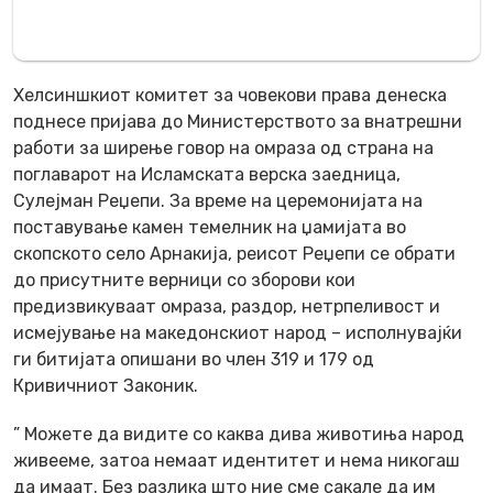
Хелсиншкиот комитет за човекови права денеска
поднесе пријава до Министерството за внатрешни
работи за ширење говор на омраза од страна на
поглаварот на Исламската верска заедница,
Сулејман Реџепи. За време на церемонијата на
поставување камен темелник на џамијата во
скопското село Арнакија, реисот Реџепи се обрати
до присутните верници со зборови кои
предизвикуваат омраза, раздор, нетрпеливост и
исмејување на македонскиот народ – исполнувајќи
ги битијата опишани во член 319 и 179 од
Кривичниот Законик.
” Можете да видите со каква дива животиња народ
живееме, затоа немаат идентитет и нема никогаш
да имаат. Без разлика што ние сме сакале да им