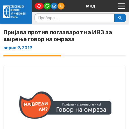
Main Navigation
Skip to content
Пребарувај за:
Пријава против поглаварот на ИВЗ за
ширење говор на омраза
април 9, 2019