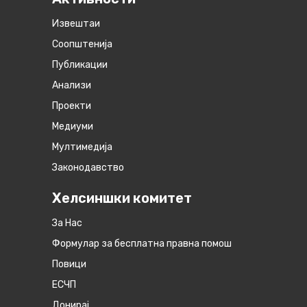
Извештаи
Соопштенија
Публикации
Анализи
Проекти
Медиуми
Мултимедија
Законодавство
Хелсиншки комитет
За Нас
Формулар за бесплатна правна помош
Повици
ЕСЧП
Донирај