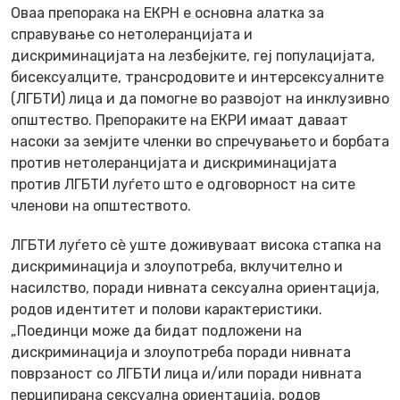
Оваа препорака на ЕКРН e основна алатка за
справување со нетолеранцијата и
дискриминацијата на лезбејките, геј популацијата,
бисексуалците, трансродовите и интерсексуалните
(ЛГБТИ) лица и да помогне во развојот на инклузивно
општество. Препораките на ЕКРИ имаат даваат
насоки за земјите членки во спречувањето и борбата
против нетолеранцијата и дискриминацијата
против ЛГБТИ луѓето што е одговорност на сите
членови на општеството.
ЛГБТИ луѓето сè уште доживуваат висока стапка на
дискриминација и злоупотреба, вклучително и
насилство, поради нивната сексуална ориентација,
родов идентитет и полови карактеристики.
„Поединци може да бидат подложени на
дискриминација и злоупотреба поради нивната
поврзаност со ЛГБТИ лица и/или поради нивната
перципиранa сексуална ориентација, родов