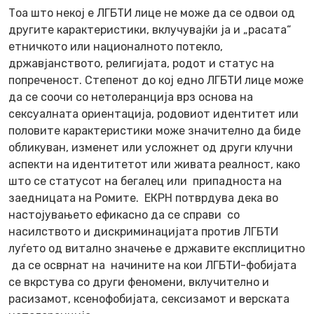
Тоа што некој е ЛГБТИ лице не може да се одвои од
другите карактеристики, вклучувајќи ја и „расата“
етничкото или националното потекло,
државјанството, религијата, родот и статус на
попреченост. Степенот до кој едно ЛГБТИ лице може
да се соочи со нетолеранција врз основа на
сексуалната ориентација, родовиот идентитет или
половите карактеристики може значително да биде
обликуван, изменет или усложнет од други клучни
аспекти на идентитетот или живата реалност, како
што се статусот на бегалец или припадноста на
заедницата на Ромите. ЕКРН потврдува дека во
настојувањето ефикасно да се справи со
насилството и дискриминацијата против ЛГБТИ
луѓето од витално значење е државите експлицитно
да се осврнат на начините на кои ЛГБТИ-фобијата
се вкрстува со други феномени, вклучително и
расизамот, ксенофобијата, сексизамот и верската