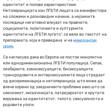
идентитет и полови карактеристики.
Нетолеранцијата кон ЛГБТИ лицата се манифестира
на сложени и разновидни начини, а нејзините
последици негативно влијаат на правните,
социјалните, политичките и културните
идентитети на ЛГБТИ луѓето“, се вели во текстот на
препораката, која е преведена и на
македонски
јазик.
Се нагласува дека во Европа не постои монолитна
или еднодимензионална ЛГБТИ популација. Сепак,
лезбејките, хомосексуалците, бисексуалците,
трансродовите и интерсексуалните лица страдаат
од дискриминација и нетолеранција, што може да
влече корени од заедничките проблеми како што се
сексизмот, мизогинијата, патријархатот и крутите
верувања за идентитетот, телото, сексуалноста и
родовите улоги.