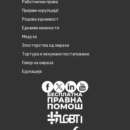
Работнички права
Пријави корупција!
Родова еднаквост
Eднакви можности
Медуза
Злосторства од омраза
Тортура и нехумано постапување
Говор на омраза
Едукација