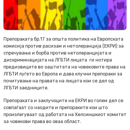
Препораката бр.17 за општа политика на Европската
комисија против расизам и нетолеранција (ЕКРИ) за
спречување и борба против нетолеранцијата и
дискриминацијата на ЛГБТИ лицата ги нотира
предизвиците во заштитата на човековите права на
ЛГБТИ луѓето во Европа и дава клучни препораки за
почитување на правата на лицата кои се дел од
ЛГБТИ заедниците.
Препораката и заклучоците на ЕКРИ во голем дел се
совпаѓаат со наодите и препораките кои што
произлегуваат од работата на Хелсиншкиот комитет
за човекови права во оваа област.