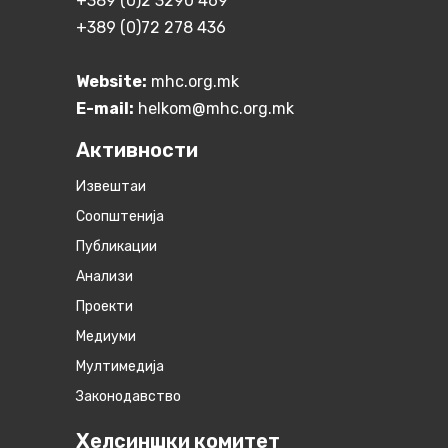
+389 (0)2 3290 469
+389 (0)72 278 436
Website:
mhc.org.mk
E-mail:
helkom@mhc.org.mk
Активности
Извештаи
Соопштенија
Публикации
Анализи
Проекти
Медиуми
Мултимедија
Законодавство
Хелсиншки комитет