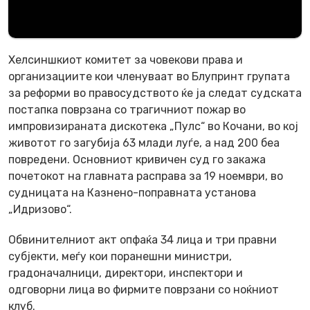
Хелсиншкиот комитет за човекови права и
организациите кои членуваат во Блупринт групата
за реформи во правосудството ќе ја следат судската
постапка поврзана со трагичниот пожар во
импровизираната дискотека „Пулс“ во Кочани, во кој
животот го загубија 63 млади луѓе, а над 200 беа
повредени. Основниот кривичен суд го закажа
почетокот на главната расправа за 19 ноември, во
судницата на Казнено-поправната установа
„Идризово“.
Обвинителниот акт опфаќа 34 лица и три правни
субјекти, меѓу кои поранешни министри,
градоначалници, директори, инспектори и
одговорни лица во фирмите поврзани со ноќниот
клуб.