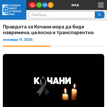
Main Navigation
Skip to content
Пребарувај за:
Правдата за Кочани мора да биде
навремена, целосна и транспарентна
ноември 11, 2025