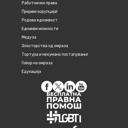
Работнички права
Пријави корупција!
Родова еднаквост
Eднакви можности
Медуза
Злосторства од омраза
Тортура и нехумано постапување
Говор на омраза
Едукација