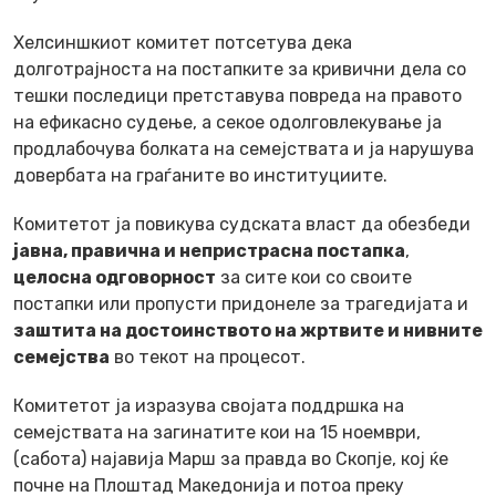
Хелсиншкиот комитет потсетува дека
долготрајноста на постапките за кривични дела со
тешки последици претставува повреда на правото
на ефикасно судење, а секое одолговлекување ја
продлабочува болката на семејствата и ја нарушува
довербата на граѓаните во институциите.
Комитетот ја повикува судската власт да обезбеди
јавна, правична и непристрасна постапка
,
целосна одговорност
за сите кои со своите
постапки или пропусти придонеле за трагедијата и
заштита на достоинството на жртвите и нивните
семејства
во текот на процесот.
Комитетот ја изразува својата поддршка на
семејствата на загинатите кои на 15 ноември,
(сабота) најавија Марш за правда во Скопје, кој ќе
почне на Плоштад Македонија и потоа преку