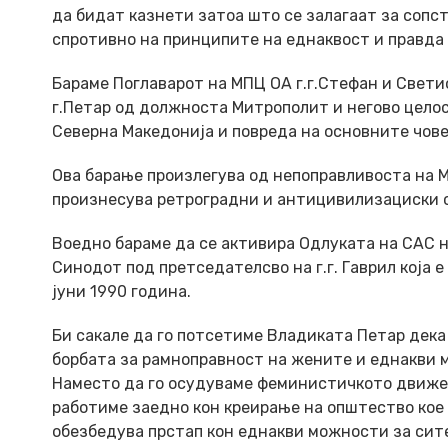
да бидат казнети затоа што се залагаат за сопст
спротивно на принципите на еднаквост и правда 
Бараме Поглаварот на МПЦ ОА г.г.Стефан и Свет
г.Петар од должноста Митрополит и негово цело
Северна Македонија и повреда на основните чове
Ова барање произлегува од непоправливоста на М
произнесува ретроградни и антицивилизациски ст
Воедно бараме да се активира Одлуката на САС 
Синодот под претседателсво на г.г. Гаврил која 
јуни 1990 година.
Би сакале да го потсетиме Владиката Петар дека
борбата за рамноправност на жените и еднакви 
Наместо да го осудуваме феминистичкото движењ
работиме заедно кон креирање на општество кое 
обезбедува прстап кон еднакви можности за сит