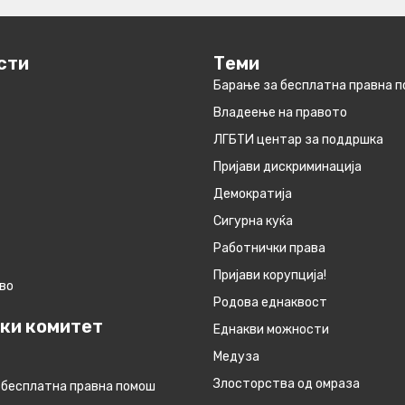
сти
Теми
Барање за бесплатна правна 
Владеење на правото
ЛГБТИ центар за поддршка
Пријави дискриминација
Демократија
Сигурна куќа
Работнички права
Пријави корупција!
во
Родова еднаквост
ки комитет
Eднакви можности
Медуза
Злосторства од омраза
 бесплатна правна помош