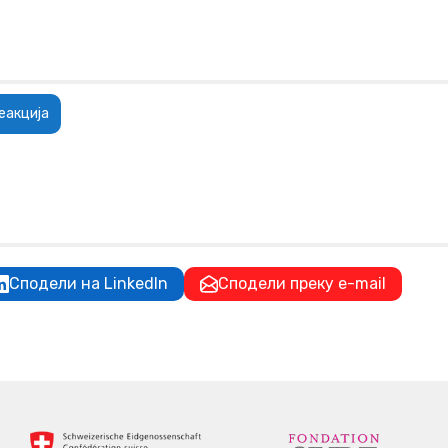
еакција
Сподели на LinkedIn
Сподели преку e-mail