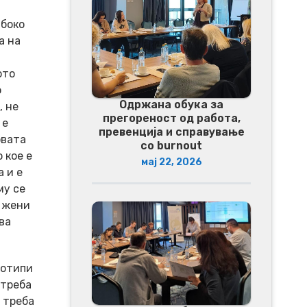
абоко
а на
ото
о
Одржана обука за
, не
прегореност од работа,
 е
превенција и справување
овата
со burnout
 кое е
мај 22, 2026
 и е
му се
д жени
ва
еотипи
 треба
 треба