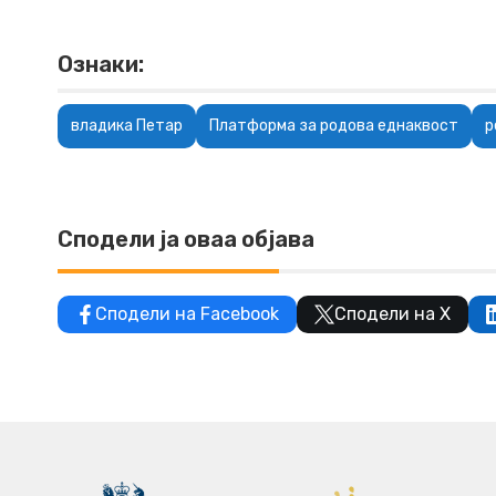
Ознаки:
владика Петар
Платформа за родова еднаквост
р
Сподели ја оваа објава
Сподели на Facebook
Сподели на X