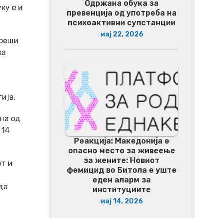
Одржана обука за
ку е и
превенција од употреба на
психоактивни супстанции
мај 22, 2026
зреши
ка
ија.
на од
 14
Реакција: Македонија е
опасно место за живеење
за жените: Новиот
от и
фемицид во Битола е уште
еден аларм за
да
институциите
мај 14, 2026