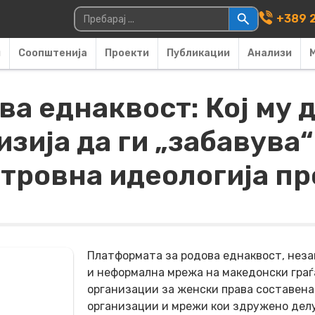
Main Navigati
Пребарувај за:
+389 2
и
Соопштенија
Проекти
Публикации
Анализи
а еднаквост: Кој му 
изија да ги „забавува“
 отровна идеологија п
Платформата за родова еднаквост, нез
и неформална мрежа на македонски гра
организации за женски права составена
организации и мрежи кои здружено дел