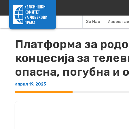
Skip to content
За Нас
Извешта
Платформа за родов
концесија за телев
опасна, погубна и
април 19, 2023