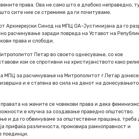
вените права. Ова не само што е длабоко неправедно, ту
што сите ние се стремиме да ги почитуваме.
иот Архиерејски Синод на МПЦ ОА-Јустинијана да го ра
сно расчинување заради повреда на Уставот на Републи
кови права и слободи.
итрополитот Петар во своето однесување, со кое
авови кои се спротивни на христијанството како религ
на МПЦ за расчинување на Митрополитот г.Петар донесе
е извршна и е стапена во сила на денот на донесувањето
 правата на жените се човекови права и дека феминизм
можности е клучна за создавање праведно општество.
е и да го обвинуваме за општествени прашања, треба 
ја прифаќа различноста, промовира рамноправност и
е поединци.