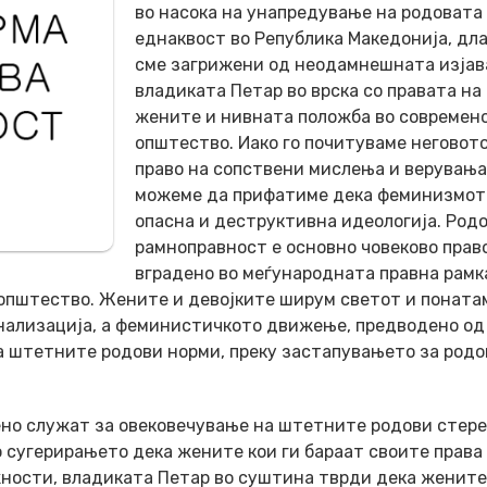
во насока на унапредување на родовата
еднаквост во Република Македонија, дл
сме загрижени од неодамнешната изјав
владиката Петар во врска со правата на
жените и нивната положба во современ
општество. Иако го почитуваме неговот
право на сопствени мислења и верувања
можеме да прифатиме дека феминизмот
опасна и деструктивна идеологија. Род
рамноправност е основно човеково право
вградено во меѓународната правна рамка
општество. Жените и девојките ширум светот и поната
нализација, а феминистичкото движење, предводено о
на штетните родови норми, преку застапувањето за родо
ено служат за овековечување на штетните родови стер
о сугерирањето дека жените кои ги бараат своите права
ности, владиката Петар во суштина тврди дека жените