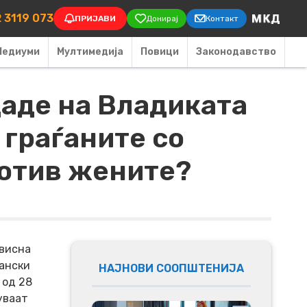
on
 3119 073
ПРИЈАВИ
Донирај
Контакт
Медиуми
Мултимедија
Повици
Законодавство
даде на Владиката
 граѓаните со
ротив жените?
ависна
ѓански
НАЈНОВИ СООПШТЕНИЈА
 од 28
уваат