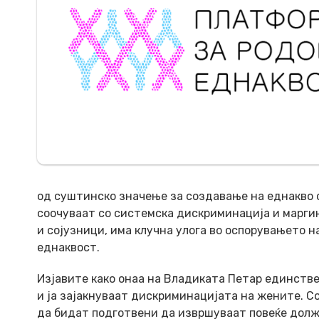
од суштинско значење за создавање на еднакво 
соочуваат со системска дискриминација и марги
и сојузници, има клучна улога во оспорувањето 
еднаквост.
Изјавите како онаа на Владиката Петар единств
и ја зајакнуваат дискриминацијата на жените. С
да бидат подготвени да извршуваат повеќе долж