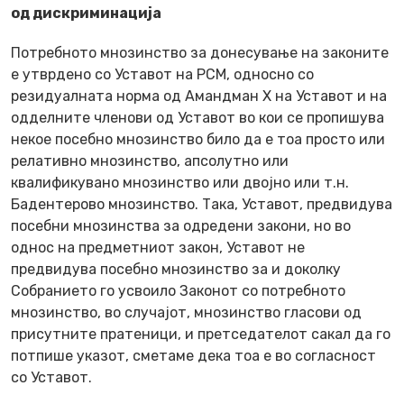
од дискриминација
Потребното мнозинство за донесување на законите
е утврдено со Уставот на РСМ, односно со
резидуалната норма од Амандман X на Уставот и на
одделните членови од Уставот во кои се пропишува
некое посебно мнозинство било да е тоа просто или
релативно мнозинство, апсолутно или
квалификувано мнозинство или двојно или т.н.
Бадентерово мнозинство. Така, Уставот, предвидува
посебни мнозинства за одредени закони, но во
однос на предметниот закон, Уставот не
предвидува посебно мнозинство за и доколку
Собранието го усвоило Законот со потребното
мнозинство, во случајот, мнозинство гласови од
присутните пратеници, и претседателот сакал да го
потпише указот, сметаме дека тоа е во согласност
со Уставот.