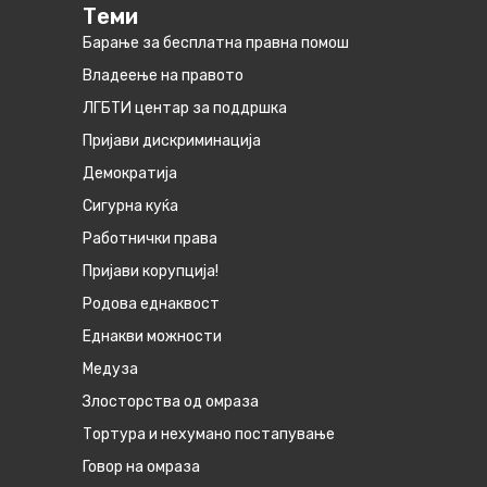
Теми
Барање за бесплатна правна помош
Владеење на правото
ЛГБТИ центар за поддршка
Пријави дискриминација
Демократија
Сигурна куќа
Работнички права
Пријави корупција!
Родова еднаквост
Eднакви можности
Медуза
Злосторства од омраза
Тортура и нехумано постапување
Говор на омраза