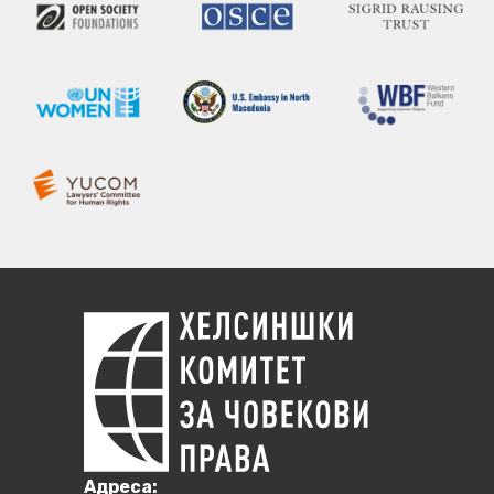
Aдреса: