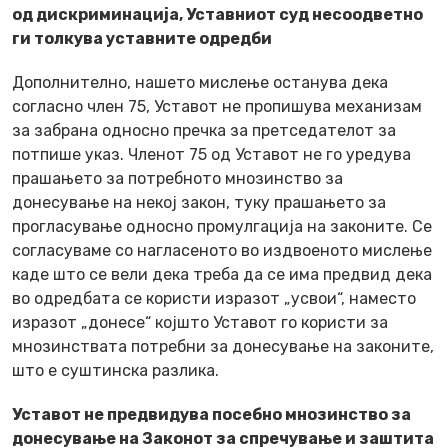
од дискриминација, Уставниот суд несоодветно
ги толкува уставните одредби
Дополнително, нашето мислење останува дека
согласно член 75, Уставот не пропишува механизам
за забрана односно пречка за претседателот за
потпише указ. Членот 75 од Уставот не го уредува
прашањето за потребното мнозинство за
донесување на некој закон, туку прашањето за
прогласување односно промулгација на законите. Се
согласуваме со нагласеното во издвоеното мислење
каде што се вели дека треба да се има предвид дека
во одредбата се користи изразот „усвои“, наместо
изразот „донесе“ којшто Уставот го користи за
мнозинствата потребни за донесување на законите,
што е суштинска разлика.
Уставот не предвидува посебно мнозинство за
донесување на Законот за спречување и заштита