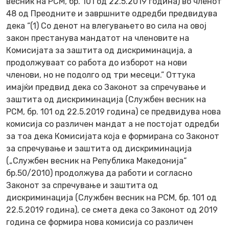
весник на РСМ, бр. 101 од 22.5.2019 година) во членот
48 од Преодните и завршните одредби предвидува
дека “(1) Со денот на влегувањето во сила на овој
закон престанува мандатот на членовите на
Комисијата за заштита од дискриминација, а
продолжуваат со работа до изборот на нови
членови, но не подолго од три месеци.” Оттука
имајќи предвид дека со Законот за спречување и
заштита од дискриминација (Службен весник на
РСМ, бр. 101 од 22.5.2019 година) се предвидува нова
комисија со различен мандат а не постојат одредби
за тоа дека Комисијата која е формирана со Законот
за спречување и заштита од дискриминација
(„Службен весник на Република Македонија“
бр.50/2010) продолжува да работи и согласно
Законот за спречување и заштита од
дискриминација (Службен весник на РСМ, бр. 101 од
22.5.2019 година), се смета дека со Законот од 2019
година се формира нова комисија со различен