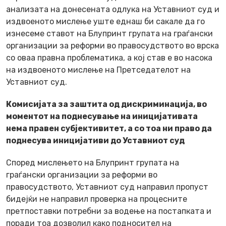
анализата на донесената одлука на Уставниот суд и
издвоеното мислење уште еднаш би сакале да го
изнесеме ставот на Блупринт групата на граѓански
организации за реформи во правосудството во врска
со оваа правна проблематика, а кој став е во насока
на издвоеното мислење на Претседателот на
Уставниот суд.
Комисијата за заштита од дискриминација, во
моментот на поднесување на иницијативата
нема правен субјективитет, а со тоа ни право да
поднесува иницијативи до Уставниот суд
Според мислењето на Блупринт групата на
граѓански организации за реформи во
правосудството, Уставниот суд направил пропуст
бидејќи не направил проверка на процесните
претпоставки потребни за водење на постапката и
поради тоа дозволил како подносител на