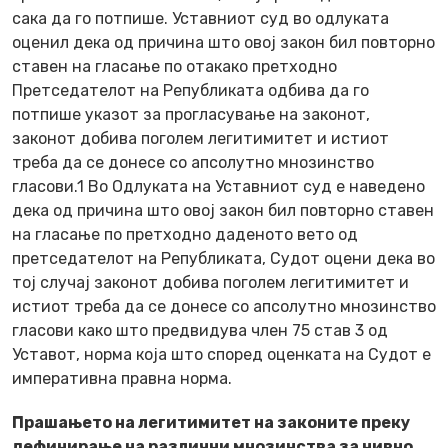
сака да го потпише. Уставниот суд во одлуката
оценил дека од причина што овој закон бил повторно
ставен на гласање по отакако претходно
Претседателот на Републиката одбива да го
потпише указот за прогласување на законот,
законот добива поголем легитимитет и истиот
треба да се донесе со апсолутно мнозинство
гласови.1 Во Одлуката на Уставниот суд е наведено
дека од причина што овој закон бил повторно ставен
на гласање по претходно даденото вето од
претседателот на Републиката, Судот оцени дека во
тој случај законот добива поголем легитимитет и
истиот треба да се донесе со апсолутно мнозинство
гласови како што предвидува член 75 став 3 од
Уставот, норма која што според оценката на Судот е
императивна правна норма.
Прашањето на легитимитет на законите преку
дефинирање на различни мнозинства за нивно