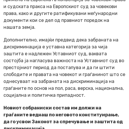
и судската пракса на Европскиот суд за човекови
права, како и другите ратификувани меѓународни
документи кои се дел од правниот поредок на
нашата земја.
Дополнително, имајќи предвид дека забраната на
дискриминација е уставна категорија за чија
заштита е надлежен Уставниот суд, ваквата
состојба ја нагласува важноста на Уставниот суд во
престојниот период да постапува и да ги штити
слободите и правата на човекот и граѓанинот што се
однесуваат на забраната на дискриминација на
граѓаните по основ на пол, раса, верска, национална,
социјална и политичка припадност.
Новиот собраниски состав им должи на
граѓаните веднаш по неговото конституирање,
да го усвои Законот за спречување и заштита од
дискриминација