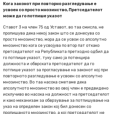
Кога законот при повторно разгледување е
усвоен со просто мнозинство, Претседателот
може да го потпише указот
Ставот 3 на член 75 од Уставот, во таа смисла, не
пропишува дека некој закон што се донесува со
просто мнозинство, мора да се усвои со апсолутно
мнозинство кога се усвојува по втор пат откако
претседателот на Републиката претходно одбил да
го потпише указот, туку само ја потенцира
должноста и обврската претседателот да го
потпише указот за прогласување на законот кој при
повторното разгледување е усвоен со апсолутно
мнозинство. Во таа насока сметаме дека
апсолутното мнозинство во овој член е предвидено
исклучиво во насока на должност на претседателот
и како механизам за обврзување за потпишување на
указ на определен закон кој бил донесен со
пропишаното мнозинство, а кој претседателот не