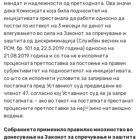
мандат и надлежности од претходната. Ова значи
дека Комисијата која била подносител на
инцијативата престанала да работи односно да
постои по истекот на 3 месеци по денот на
влегувањето во сила на Законот за спречување и
заштита од дискриминација (Службен весник на
РСМ, бр. 101 од 22.5.2019 година) односно на
21.08.2019 година и со тоа не е исполнета
процесната претпоставка за постоење на правен
субјективитет на подносителот на иницијативата,
со што се исполнети условите за запирање на
постапката пред Уставниот суд предвидени во
членот 47, согласно кој Уставниот суд ќе ја запре
постапката: – ако во текот на постапката престанат
процесните претпоставки за нејзино натамошно
водење.
Собранието применило правилно мнозинство во
донесување на Законот за спречување и заштита