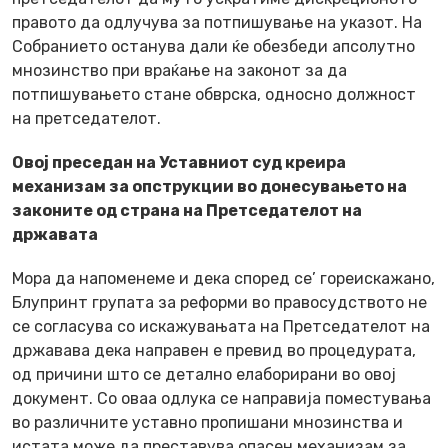
правото да одлучува за потпишување на указот. На
Собранието останува дали ќе обезбеди апсолутно
мнозинство при враќање на законот за да
потпишувањето стане обврска, односно должност
на претседателот.
Овој преседан на Уставниот суд креира
механизам за опструкции во донесувањето на
законите од страна на Претседателот на
државата
Мора да напоменеме и дека според се’ гореискажано,
Блупринт групата за реформи во правосудството не
се согласува со искажувањата на Претседателот на
државава дека направен е превид во процедурата,
од причини што се детално елаборирани во овој
документ. Со оваа одлука се направија поместувања
во различните уставно пропишани мнозинства и
истата може да преставува опасен механизам за