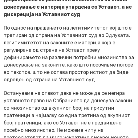
донесување е материја утврдена со Уставот, а не
дискреција на Уставниот суд
По однос на прашањето на легитимитетот кој што е
третиран од страна на Уставниот суд во Одлуката,
легитимитетот на законите е материја која е
регулирана од страна на Уставот преку
дефинирањето на различни потребни мнозинства за
донесување на законите, како што посочивме погоре
во текстов, што не остава простор истиот да биде
одреден од страна на Уставниот суд.
Остануваме на ставот дека не може да се негира
уставното право на Собранието да донесува закони
со мнозинство од вкупниот број на присутни
пратеници а најмалку со една третина од вкупниот
број пратеници, ако со Уставот не е предвидено
посебно мнозинство. Не можеме ниту на
претседателот да му го ускратиме дискреционото