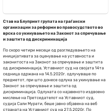
Став на Блупринт групата на граѓански
организации за реформи во правосудството во
врска со укинувањето на Законот за спречување
и заштита од дискриминација
По скоро четири месеци од разгледувањето на
иницијативата за оценување на уставноста и
законитоста на Законот за спречување и заштита
од дискриминација, Уставниот суд на својата 14та
седница одржана на 14.5.2020г. одлучуваше по
предметот, при што донесе одлука за укинување на
Законот за спречување и заштита од
дискриминација. Одлуката со најавеното издвоено
мислење на Претседателот на Уставниот суд,
судија Сали Мурати, беше јавно објавена на веб
страната на Уставниот суд на 27.5.2020г. По