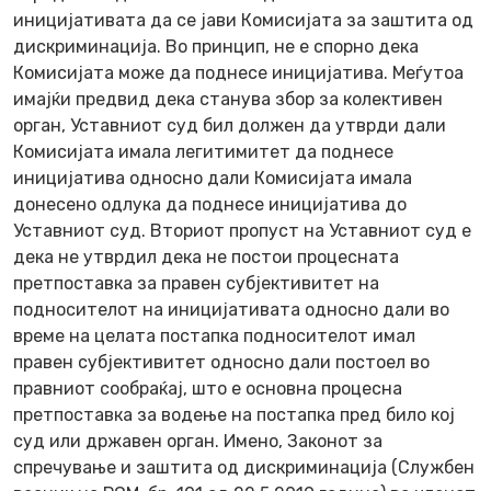
иницијативата да се јави Комисијата за заштита од
дискриминација. Во принцип, не е спорно дека
Комисијата може да поднесе иницијатива. Меѓутоа
имајќи предвид дека станува збор за колективен
орган, Уставниот суд бил должен да утврди дали
Комисијата имала легитимитет да поднесе
иницијатива односно дали Комисијата имала
донесено одлука да поднесе иницијатива до
Уставниот суд. Вториот пропуст на Уставниот суд е
дека не утврдил дека не постои процесната
претпоставка за правен субјективитет на
подносителот на иницијативата односно дали во
време на целата постапка подносителот имал
правен субјективитет односно дали постоел во
правниот сообраќај, што е основна процесна
претпоставка за водење на постапка пред било кој
суд или државен орган. Имено, Законот за
спречување и заштита од дискриминација (Службен