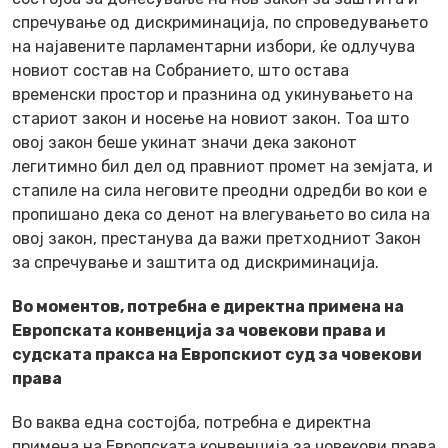
спречување од дискриминација, по спроведувањето
на најавените парламентарни избори, ќе одлучува
новиот состав на Собранието, што остава
временски простор и празнина од укинувањето на
стариот закон и носење на новиот закон. Тоа што
овој закон беше укинат значи дека законот
легитимно бил дел од правниот промет на земјата, и
стапиле на сила неговите преодни одредби во кои е
пропишано дека со денот на влегувањето во сила на
овој закон, престанува да важи претходниот Закон
за спречување и заштита од дискриминација.
Во моментов, потребна е директна примена на
Европската конвенција за човекови права и
судската пракса на Европскиот суд за човекови
права
Во ваква една состојба, потребна е директна
примена на Европската конвенција за човекови права