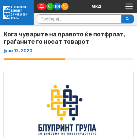
Main Navigation
Skip to content
Пребарувај за:
Кога чуварите на правото ќе потфрлат,
граѓаните го носат товарот
јуни 12, 2020