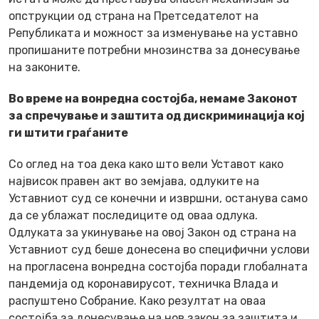
опструкции од страна на Претседателот на
Републиката и можност за изменување на уставно
пропишаните потребни мнозинства за донесување
на законите.
Во време на вонредна состојба, немаме Законот
за спречување и заштита од дискриминација кој
ги штити граѓаните
Со оглед на тоа дека како што вели Уставот како
највисок правен акт во земјава, одлуките на
Уставниот суд се конечни и извршни, останува само
да се ублажат последиците од оваа одлука.
Одлуката за укинување на овој Закон од страна на
Уставниот суд беше донесена во специфични услови
на прогласена вонредна состојба поради глобалната
пандемија од коронавирусот, техничка Влада и
распуштено Собрание. Како резултат на оваа
состојба за донесување на нов закон за заштита и