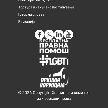
Злосторства од омраза
Тортура и нехумано постапување
Говор на омраза
Едукација
© 2026 Copyright Хелсиншки комитет
за човекови права