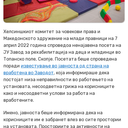
Хелсиншкиот комитет за човекови права и
Македонското здружение на млади правници на 7
април 2022 година спроведоа ненајавена посета на
ЈУ Завод за рехабилитација на деца и младинци во
Топанско поле, Скопје. Посетата беше спроведена
поради
известување во јавноста од страна на
вработена во Заводот
, која информираше дека
постојат низа неправилности во работењето на
установата, несоодветна грижа на корисниците
како и несоодветни услови за работа на
вработените.
Имено, јавноста беше информирана дека на
корисниците им е забранет влез во сите простории
на установата. Просториите за активности на