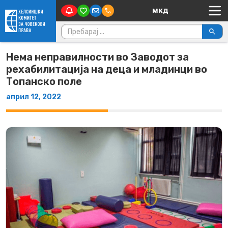
Main Navigation
Skip to content
Пребарувај за:
Нема неправилности во Заводот за
рехабилитација на деца и младинци во
Топанско поле
април 12, 2022