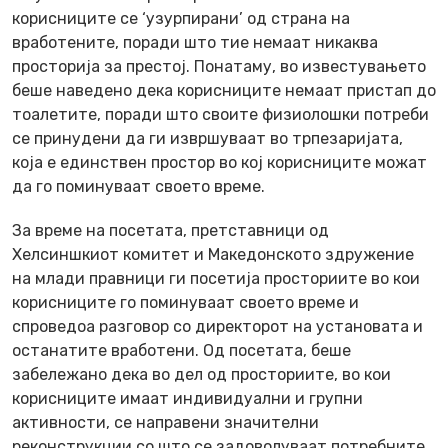
корисниците се ‘узурпирани’ од страна на
вработените, поради што тие немаат никаква
просторија за престој. Понатаму, во известувањето
беше наведено дека корисниците немаат пристап до
тоалетите, поради што своите физиолошки потреби
се принудени да ги извршуваат во трпезаријата,
која е единствен простор во кој корисниците можат
да го поминуваат своето време.
За време на посетата, претставници од
Хелсиншкиот комитет и Македонското здружение
на млади правници ги посетија просториите во кои
корисниците го поминуваат своето време и
спроведоа разговор со директорот на установата и
останатите вработени. Од посетата, беше
забележано дека во дел од просториите, во кои
корисниците имаат индивидуални и групни
активности, се направени значителни
реконструкции со што се задоволуваат потребните