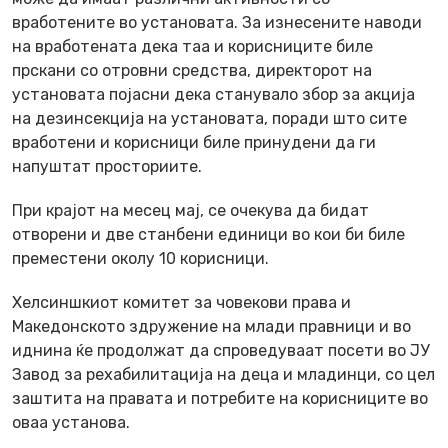
вработените во установата. За изнесените наводи
на вработената дека таа и корисниците биле
прскани со отровни средства, директорот на
установата појасни дека станувало збор за акција
на дезинсекција на установата, поради што сите
вработени и корисници биле принудени да ги
напуштат просториите.
При крајот на месец мај, се очекува да бидат
отворени и две станбени единици во кои би биле
преместени околу 10 корисници.
Хелсиншкиот комитет за човекови права и
Македонското здружение на млади правници и во
иднина ќе продолжат да спроведуваат посети во ЈУ
Завод за рехабилитација на деца и младинци, со цел
заштита на правата и потребите на корисниците во
оваа установа.