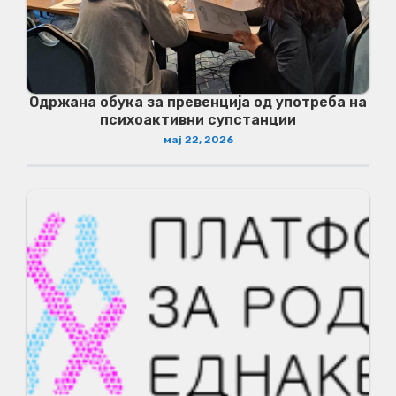
Одржана обука за превенција од употреба на
психоактивни супстанции
мај 22, 2026