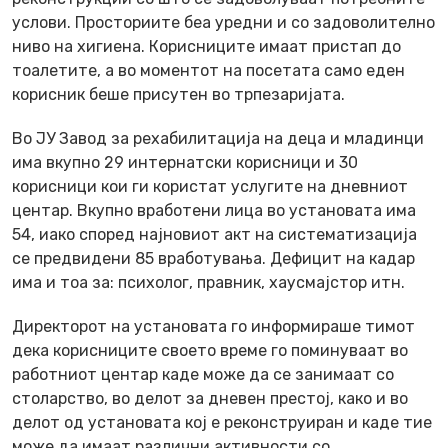
услови. Просториите беа уредни и со задоволително
ниво на хигиена. Корисниците имаат пристап до
тоалетите, а во моментот на посетата само еден
корисник беше присутен во трпезаријата.
Во ЈУ Завод за рехабилитација на деца и младинци
има вкупно 29 интернатски корисници и 30
корисници кои ги користат услугите на дневниот
центар. Вкупно вработени лица во установата има
54, иако според најновиот акт на систематизација
се предвидени 85 вработувања. Дефицит на кадар
има и тоа за: психолог, правник, хаусмајстор итн.
Директорот на установата го информираше тимот
дека корисниците своето време го поминуваат во
работниот центар каде може да се занимаат со
столарство, во делот за дневен престој, како и во
делот од установата кој е реконструиран и каде тие
може да имаат различни активности со