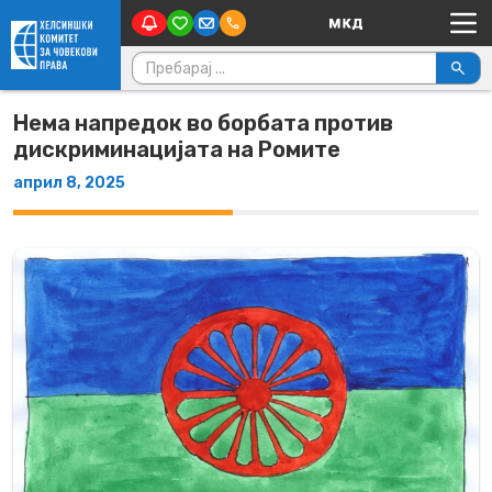
Main Navigation
Skip to content
Пребарувај за:
Нема напредок во борбата против
дискриминацијата на Ромите
април 8, 2025