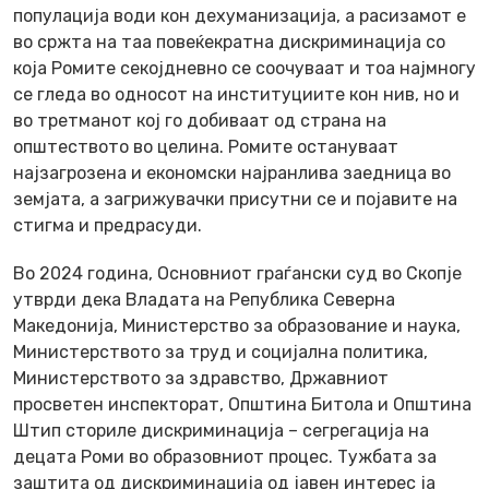
популација води кон дехуманизација, а расизамот е
во сржта на таа повеќекратна дискриминација со
која Ромите секојдневно се соочуваат и тоа најмногу
се гледа во односот на институциите кон нив, но и
во третманот кој го добиваат од страна на
општеството во целина. Ромите остануваат
најзагрозена и економски најранлива заедница во
земјата, а загрижувачки присутни се и појавите на
стигма и предрасуди.
Во 2024 година, Основниот граѓански суд во Скопје
утврди дека Владата на Република Северна
Македонија, Министерство за образование и наука,
Министерството за труд и социјална политика,
Министерството за здравство, Државниот
просветен инспекторат, Општина Битола и Општина
Штип сториле дискриминација – сегрегација на
децата Роми во образовниот процес. Тужбата за
заштита од дискриминација од јавен интерес ја