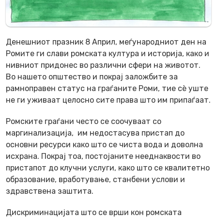
Денешниот празник 8 Април, меѓународниот ден на
Ромите ги слави ромската култура и историја, како и
нивниот придонес во различни сфери на животот.
Во нашето општество и покрај заложбите за
рамноправен статус на граѓаните Роми, тие сè уште
не ги уживаат целосно сите права што им припаѓаат.
Ромските граѓани често се соочуваат со
маргинализација, им недостасува пристап до
основни ресурси како што се чиста вода и доволна
исхрана. Покрај тоа, постојаните нееднаквости во
пристапот до клучни услуги, како што се квалитетно
образование, вработување, станбени услови и
здравствена заштита.
Дискриминацијата што се врши кон ромската