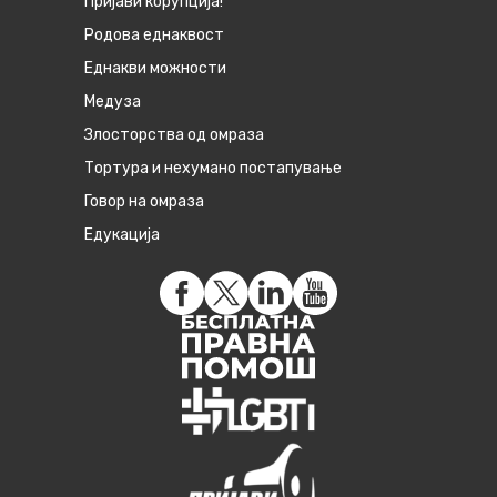
Пријави корупција!
Родова еднаквост
Eднакви можности
Медуза
Злосторства од омраза
Тортура и нехумано постапување
Говор на омраза
Едукација