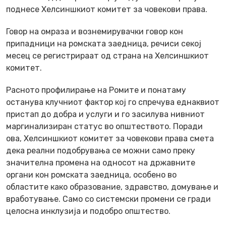
поднесе Хелсиншкиот комитет за човекови права.
Говор на омраза и вознемирувачки говор кон
припадници на ромската заедница, речиси секој
месец се регистрираат од страна на Хелсиншкиот
комитет.
Расното профилирање на Ромите и понатаму
останува клучниот фактор кој го спречува еднаквиот
пристап до добра и услуги и го засилува нивниот
маргинализиран статус во општеството. Поради
ова, Хелсиншкиот комитет за човекови права смета
дека реални подобрувања се можни само преку
значителна промена на односот на државните
органи кон ромската заедница, особено во
областите како образование, здравство, домување и
вработување. Само со системски промени се гради
целосна инклузија и подобро општество.