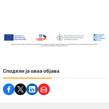
Сподели ја оваа објава