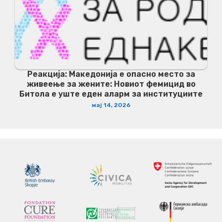
Реакција: Македонија е опасно место за
живеење за жените: Новиот фемицид во
Битола е уште еден аларм за институциите
мај 14, 2026