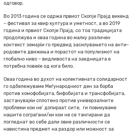
одговор.
Во 2013 година се одржа првиот Скопје Прајд викенд
– фестивал за квир култура и уметност, а во 2019
година и првиот Скопје Прајд, со тоа традицијата
продолжува и оваа година во малку различен
контекст земајќи го предвид засилувањето на анти-
родовите движења и порастот на популизмот на
глобално ниво – видливоста на заедницата е
потребна повеќе од кога било.
Оваа година во духот на колективната солидарност
го одбележуваме Меѓународниот ден за борба
против хомофобијата, бифобијата и трансфобијата,
застанувајќи сплотено против универзалните
проблеми кои не’ допираат сите, ги повикуваме
нашите сограѓани/ки кои не се тангирани да
погледнат во себе дали овие различности се
навистина предмет на раздор или можност за