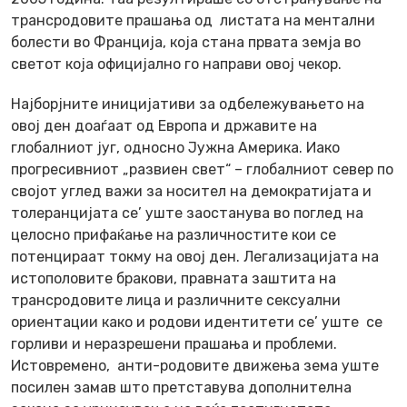
трансродовите прашања од листата на ментални
болести во Франција, која стана првата земја во
светот која официјално го направи овој чекор.
Најборјните иницијативи за одбележувањето на
овој ден доаѓаат од Европа и државите на
глобалниот југ, односно Јужна Америка. Иако
прогресивниот „развиен свет“ – глобалниот север по
својот углед важи за носител на демократијата и
толеранцијата се’ уште заостанува во поглед на
целосно прифаќање на различностите кои се
потенцираат токму на овој ден. Легализацијата на
истополовите бракови, правната заштита на
трансродовите лица и различните сексуални
ориентации како и родови идентитети се’ уште се
горливи и неразрешени прашања и проблеми.
Истовремено, анти-родовите движења зема уште
посилен замав што претставува дополнителна