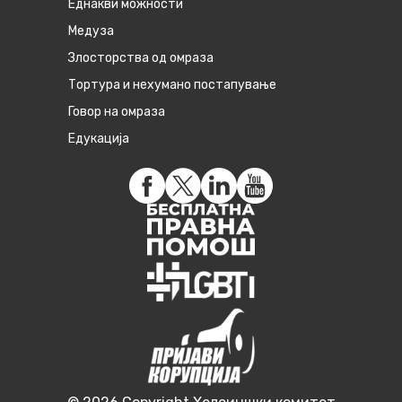
Eднакви можности
Медуза
Злосторства од омраза
Тортура и нехумано постапување
Говор на омраза
Едукација