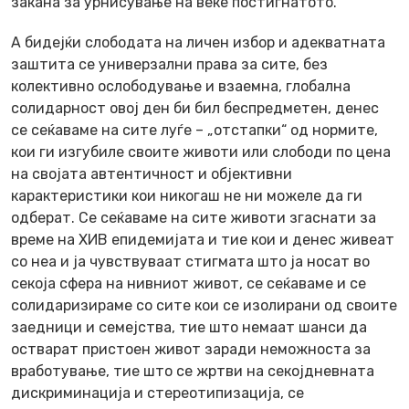
закана за урнисување на веќе постигнатото.
А бидејќи слободата на личен избор и адекватната
заштита се универзални права за сите, без
колективно ослободување и взаемна, глобална
солидарност овој ден би бил беспредметен, денес
се сеќаваме на сите луѓе – „отстапки“ од нормите,
кои ги изгубиле своите животи или слободи по цена
на својата автентичност и објективни
карактеристики кои никогаш не ни можеле да ги
одберат. Се сеќаваме на сите животи згаснати за
време на ХИВ епидемијата и тие кои и денес живеат
со неа и ја чувствуваат стигмата што ја носат во
секоја сфера на нивниот живот, се сеќаваме и се
солидаризираме со сите кои се изолирани од своите
заедници и семејства, тие што немаат шанси да
остварат пристоен живот заради неможноста за
вработување, тие што се жртви на секојдневната
дискриминација и стереотипизација, се