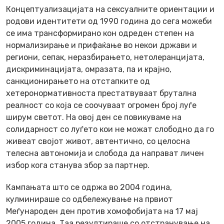
Концептуализацијата на сексуалните ориентации и
родови идентитети од 1990 година до сега можеби
се има трансформирано кон одреден степен на
нормализирање и прифаќање во некои држави и
региони, сепак, неразбирањето, нетолеранцијата,
дискриминацијата, омразата, па и крајно,
санкционирањето на отстапките од
хетеронормативноста престатвуваат брутална
реалност со која се соочуваат огромен број луѓе
ширум светот. На овој ден се повикуваме на
солидарност со луѓето кои не можат слободно да го
живеат својот живот, автентично, со целосна
телесна автономија и слобода да направат личен
избор кога станува збор за партнер.
Кампањата што се одржа во 2004 година,
кулминираше со одбележување на првиот
Меѓународен ден против хомофобијата на 17 мај
2005 година. Таа резултираше со отстранување на