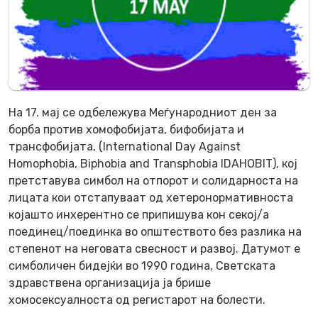
На 17. мај се одбележува Меѓународниот ден за
борба против хомофобијата, бифобијата и
трансфобијата, (International Day Against
Homophobia, Biphobia and Transphobia IDAHOBIT), кој
претставува симбол на отпорот и солидарноста на
лицата кои отстапуваат од хетеронормативноста
којашто инхерентно се припишува кон секој/а
поединец/поединка во општеството без разлика на
степенот на неговата свесност и развој. Датумот е
симболичен бидејќи во 1990 година, Светската
здравствена организација ја брише
хомосексуалноста од регистарот на болести.