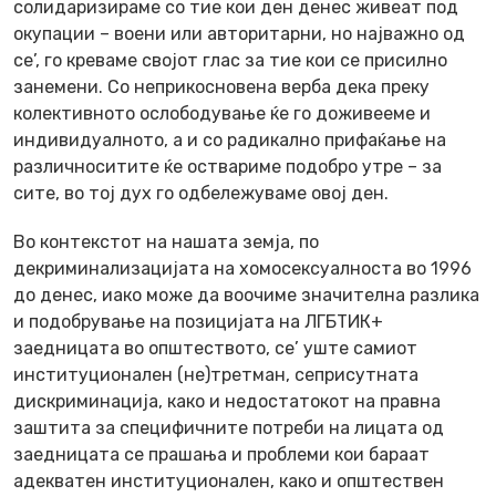
солидаризираме со тие кои ден денес живеат под
окупации – воени или авторитарни, но најважно од
се’, го креваме својот глас за тие кои се присилно
занемени. Со неприкосновена верба дека преку
колективното ослободување ќе го доживееме и
индивидуалното, а и со радикално прифаќање на
различноситите ќе оствариме подобро утре – за
сите, во тој дух го одбележуваме овој ден.
Во контекстот на нашата земја, по
декриминализацијата на хомосексуалноста во 1996
до денес, иако може да воочиме значителна разлика
и подобрување на позицијата на ЛГБТИК+
заедницата во општеството, се’ уште самиот
институционален (не)третман, сеприсутната
дискриминација, како и недостатокот на правна
заштита за специфичните потреби на лицата од
заедницата се прашања и проблеми кои бараат
адекватен институционален, како и општествен