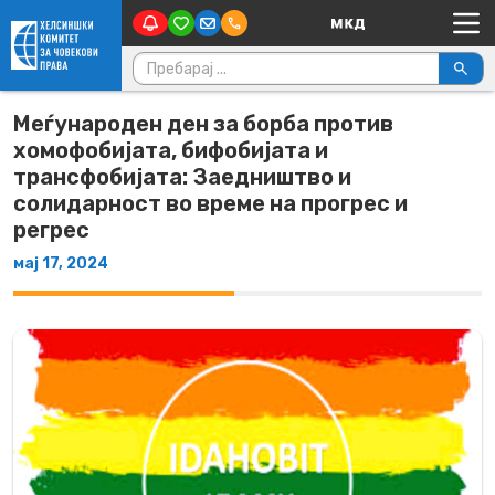
Main Navigation
Skip to content
Пребарувај за:
Меѓународен ден за борба против
хомофобијата, бифобијата и
трансфобијата: Заедништво и
солидарност во време на прогрес и
регрес
мај 17, 2024