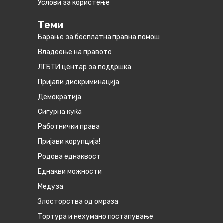
Услови за користење
Теми
Барање за бесплатна правна помош
Владеење на правото
ЛГБТИ центар за поддршка
Пријави дискриминација
Демократија
Сигурна куќа
Работнички права
Пријави корупција!
Родова еднаквост
Eднакви можности
Медуза
Злосторства од омраза
Тортура и нехумано постапување