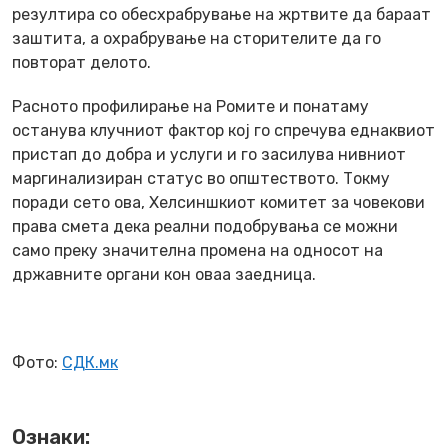
резултира со обесхрабрување на жртвите да бараат
заштита, а охрабрување на сторителите да го
повторат делото.
Расното профилирање на Ромите и понатаму
останува клучниот фактор кој го спречува еднаквиот
пристап до добра и услуги и го засилува нивниот
маргинализиран статус во општеството. Токму
поради сето ова, Хелсиншкиот комитет за човекови
права смета дека реални подобрувања се можни
само преку значителна промена на односот на
државните органи кон оваа заедница.
Фото:
СДК.мк
Ознаки: