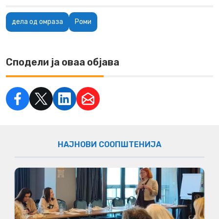
дела од омраза
Роми
Сподели ја оваа објава
НАЈНОВИ СООПШТЕНИЈА