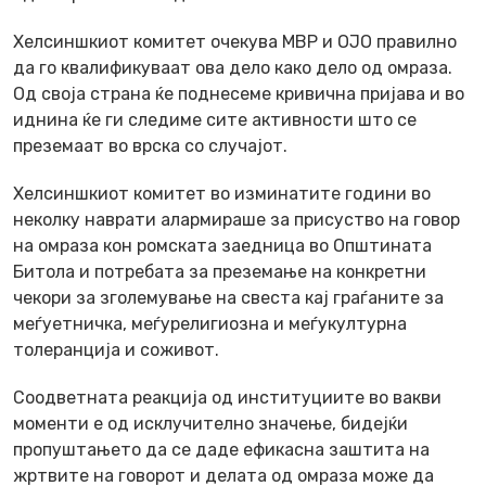
Хелсиншкиот комитет очекува МВР и ОЈО правилно
да го квалификуваат ова дело како дело од омраза.
Од своја страна ќе поднесеме кривична пријава и во
иднина ќе ги следиме сите активности што се
преземаат во врска со случајот.
Хелсиншкиот комитет во изминатите години во
неколку наврати алармираше за присуство на говор
на омраза кон ромската заедница во Општината
Битола и потребата за преземање на конкретни
чекори за зголемување на свеста кај граѓаните за
меѓуетничка, меѓурелигиозна и меѓукултурна
толеранција и соживот.
Соодветната реакција од институциите во вакви
моменти е од исклучително значење, бидејќи
пропуштањето да се даде ефикасна заштита на
жртвите на говорот и делата од омраза може да