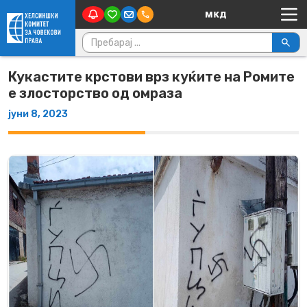
Main Navigation
Skip to content
Пребарувај за:
Кукастите крстови врз куќите на Ромите
е злосторство од омраза
јуни 8, 2023