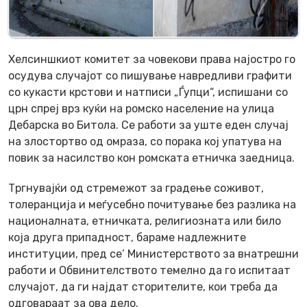
Хелсиншкиот комитет за човекови права најостро го
осудува случајот со пишување навредливи графити
со кукасти крстови и натписи „Ѓупци“, испишани со
црн спреј врз куќи на ромско население на улица
Дебарска во Битола. Се работи за уште еден случај
на злостортво од омраза, со порака кој упатува на
повик за насилство кон ромската етничка заедница.
Тргнувајќи од стремежот за градење соживот,
толеранција и меѓусебно почитување без разлика на
националната, етничката, религиозната или било
која друга припадност, бараме надлежните
институции, пред се’ Министерството за внатрешни
работи и Обвинителството темелно да го испитаат
случајот, да ги најдат сторителите, кои треба да
одговараат за ова дело.