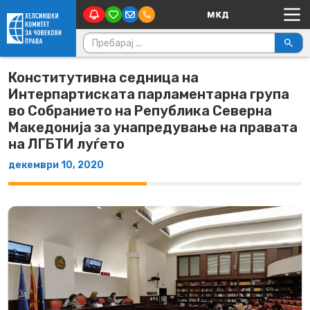
Main Navigation
Skip to content
Пребарувај за:
Конститутивна седница на
Интерпартиската парламентарна група
во Собранието на Република Северна
Македонија за унапредување на правата
на ЛГБТИ луѓето
декември 10, 2020