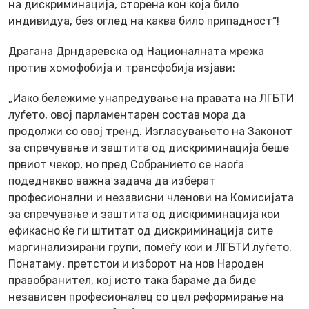
на дискриминација, сторена кон која било
индивидуа, без оглед на каква било припадност“!
Драгана Дрндаревска од Националната мрежа
против хомофобија и трансфобија изјави:
„Иако бележиме унапредување на правата на ЛГБТИ
луѓето, овој парламентарен состав мора да
продолжи со овој тренд. Изгласувањето на Законот
за спречување и заштита од дискриминација беше
првиот чекор, но пред Собранието се наоѓа
подеднакво важна задача да изберат
професионални и независни членови на Комисијата
за спречување и заштита од дискриминација кои
ефикасно ќе ги штитат од дискриминација сите
маргинализирани групи, помеѓу кои и ЛГБТИ луѓето.
Понатаму, претстои и изборот на нов Народен
правобранител, кој исто така бараме да биде
независен професионалец со цел реформирање на