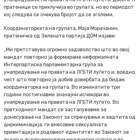
пратеници се приклучија во групата, но во периодот
кој следува се очекува бројот да се зголеми.
Координаторката на групата, Маја Морачанин,
пратеничка од Зелената партија ДОМ изјави:
„Ми претставува огромно задоволство што во овој
мандат повторно ја формираме неформалната
Интерпартиска парламентарна група за
унапредување на правата на ЛГБТИ луѓето и, воедно,
чест што повторно ја добив довербата да бидам
координаторка на групата. Во изминатите три
години постигнавме значајни исчекори во
унапредување на правата на ЛГБТИ луѓето. Во
претходниот мандат се застапувавме за
донесување на Законот за спречување и заштита од
диркиминација, ги внесовме сексуалната
ориентација и родовиот идентитет во Законот за
аудио и аудио-визуелни медиумски услуги и во