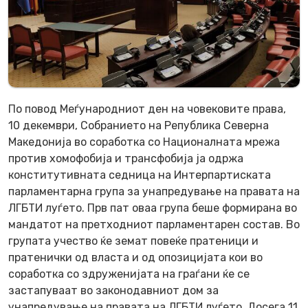
По повод Меѓународниот ден на човековите права,
10 декември, Собранието на Република Северна
Македонија во соработка со Националната мрежа
против хомофобија и трансфобија ја одржа
конститутивната седница на Интерпартиската
парламентарна група за унапредување на правата на
ЛГБТИ луѓето. Прв пат оваа група беше формирана во
мандатот на претходниот парламентарен состав. Во
групата учество ќе земат повеќе пратеници и
пратенички од власта и од опозицијата кои во
соработка со здруженијата на граѓани ќе се
застапуваат во законодавниот дом за
унапредување на правата на ЛГБТИ луѓето. Досега 11