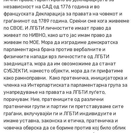
независност на САД од 1776 година и во
француската Декларација за правата на човекот и
граѓанинот од 1789 година. Среќни сме кога живееме
по СВОЕ. И ЛГБТИ личностите имаат право да
живеат по НИВНО, како што јас имам право да
живеам по МОЕ. Мора да изградиме демократска
парламентарна брана против вербалните и
физичките напади врз личностите од ЛГБТИ
заедницата, мора да им овозможиме да станат
СУБЈЕКТИ, наместо објекти, мора да ги прифатиме
како рамноправни. Како пратеничка, иницијаторка и
членка на Интерпартиската парламентарна група за
унапредување на правата на ЛГБТИ луѓето,
порачувам: Ние, пратениците од различни
пратенички групи и партии ги претставуваме сите
граѓани, вклучувајќи ги и ЛГБТИ индивидуите и
имаме уставна, законска и етичка, пратеничка и
човечка обврска да се бориме против кој било облик