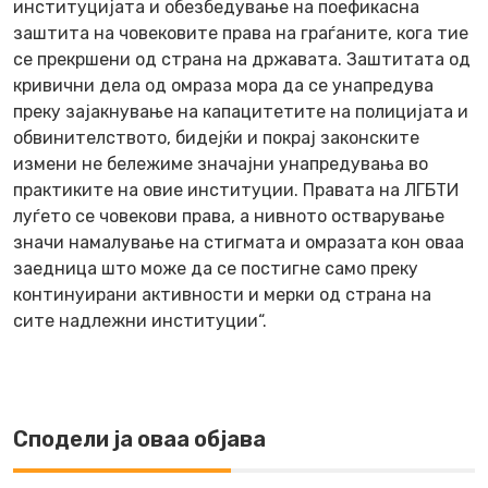
институцијата и обезбедување на поефикасна
заштита на човековите права на граѓаните, кога тие
се прекршени од страна на државата. Заштитата од
кривични дела од омраза мора да се унапредува
преку зајакнување на капацитетите на полицијата и
обвинителството, бидејќи и покрај законските
измени не бележиме значајни унапредувања во
практиките на овие институции. Правата на ЛГБТИ
луѓето се човекови права, а нивното остварување
значи намалување на стигмата и омразата кон оваа
заедница што може да се постигне само преку
континуирани активности и мерки од страна на
сите надлежни институции“.
Сподели ја оваа објава