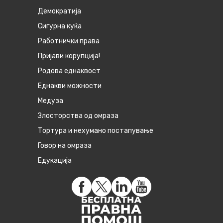
Демократија
Сигурна куќа
Работнички права
Пријави корупција!
Родова еднаквост
Eднакви можности
Медуза
Злосторства од омраза
Тортура и нехумано постапување
Говор на омраза
Едукација