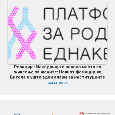
Реакција: Македонија е опасно место за
живеење за жените: Новиот фемицид во
Битола е уште еден аларм за институциите
мај 14, 2026