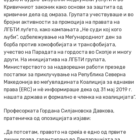
Кривичниот законик како основи за заштита од
кривични дела од омраза. Групата учествуваше и во
бројни активности за промоција на правата на
ЛГБТИ луѓето, како кампањата „Не суди кој кого
љуби“, одбележување на Меѓународниот ден за
борба против хомофобијата и трансфобијата,
учество на Парадата на гордоста во Скопје и многу
други. На иницијатива на ЛГБТИ групата,
Министерството за надворешни работи презеде
постапки за приклучување на Република Северна
Македонија во меѓувладината Коалиција за еднакви
права (ERC) и нѐ информираше дека од 31 мај 2019 г.
нашата држава и формално е членка на коалицијата“.
Професорката Гордана Силјановска Давкова,
пратеничка од опозицијата изјави:
„Да потсетам, правото на среќа е едно од првите
лични права, гарантирано во Декларацијата за