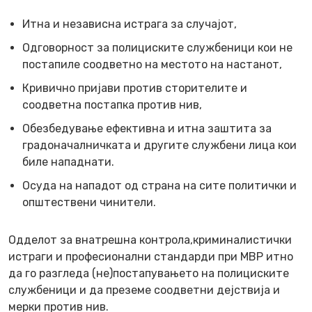
Итна и независна истрага за случајот,
Одговорност за полициските службеници кои не
постапиле соодветно на местото на настанот,
Кривично пријави против сторителите и
соодветна постапка против нив,
Обезбедување ефективна и итна заштита за
градоначалничката и другите службени лица кои
биле нападнати.
Осуда на нападот од страна на сите политички и
општествени чинители.
Одделот за внатрешна контрола,криминалистички
истраги и професионални стандарди при МВР итно
да го разгледа (не)постапувањето на полициските
службеници и да преземе соодветни дејствија и
мерки против нив.