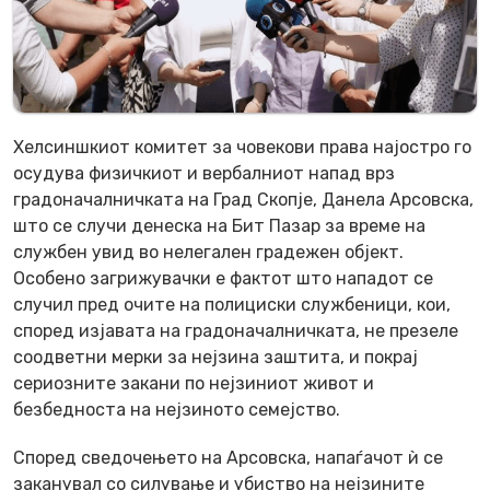
Хелсиншкиот комитет за човекови права најостро го
осудува физичкиот и вербалниот напад врз
градоначалничката на Град Скопје, Данела Арсовска,
што се случи денеска на Бит Пазар за време на
службен увид во нелегален градежен објект.
Особено загрижувачки е фактот што нападот се
случил пред очите на полициски службеници, кои,
според изјавата на градоначалничката, не презеле
соодветни мерки за нејзина заштита, и покрај
сериозните закани по нејзиниот живот и
безбедноста на нејзиното семејство.
Според сведочењето на Арсовска, напаѓачот ѝ се
заканувал со силување и убиство на нејзините