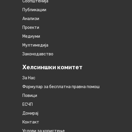
Соопштенија
Публикации
Анализи
Проекти
Медиуми
Мултимедија
Законодавство
Хелсиншки комитет
За Нас
Формулар за бесплатна правна помош
Повици
ЕСЧП
Донирај
Контакт
Услови за користење