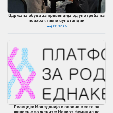
Одржана обука за превенција од употреба на
психоактивни супстанции
мај 22, 2026
Реакција: Македонија е опасно место за
живеење за жените: Новиот фемицид во