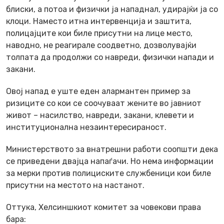
блиски, а потоа и физички ја нападнал, удирајќи ја со
клоци. Наместо итна интервенција и заштита,
полицајците кои биле присутни на лице место,
наводно, не реагирале соодветно, дозволувајќи
толпата да продолжи со навреди, физички напади и
закани.
Овој напад е уште еден алармантен пример за
ризиците со кои се соочуваат жените во јавниот
живот – насилство, навреди, закани, клевети и
институционална незаинтересираност.
Министерството за внатрешни работи соопшти дека
се приведени двајца напаѓачи. Но нема информации
за мерки против полициските службеници кои биле
присутни на местото на настанот.
Оттука, Хелсиншкиот комитет за човекови права
бара: