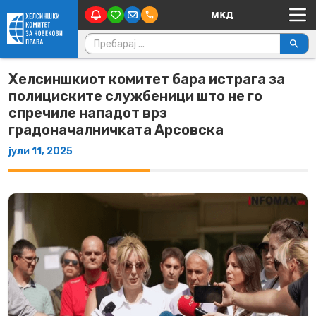
Main Navigation
Skip to content
Пребарувај за:
Хелсиншкиот комитет бара истрага за
полициските службеници што не го
спречиле нападот врз
градоначалничката Арсовска
јули 11, 2025