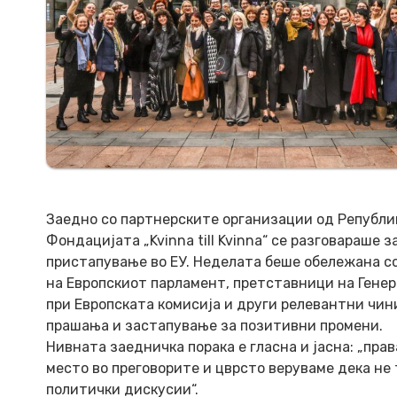
Заедно со партнерските организации од Републик
Фондацијата „Kvinna till Kvinna“ се разговараше
пристапување во ЕУ. Неделата беше обележана с
на Европскиот парламент, претставници на Гене
при Европската комисија и други релевантни чин
прашања и застапување за позитивни промени.
Нивната заедничка порака е гласна и јасна: „пра
место во преговорите и цврсто веруваме дека не
политички дискусии“.