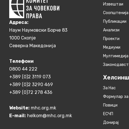
Извештаи
Соопштенија
Публикации
Aдреса:
Наум Наумовски Борче 83
Анализи
1000 Скопје
Проекти
Северна Македонија
Медиуми
Мултимедија
Телефони
Законодавст
0800 44 222
+389 (0)2 3119 073
Хелсинш
+389 (0)2 3290 469
За Нас
+389 (0)72 278 436
Формулар за
Повици
Website:
mhc.org.mk
ЕСЧП
E-mail:
helkom@mhc.org.mk
Донирај