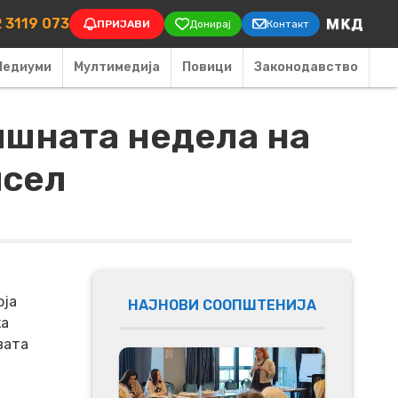
on
 3119 073
ПРИЈАВИ
Донирај
Контакт
Медиуми
Мултимедија
Повици
Законодавство
ишната недела на
исел
оја
НАЈНОВИ СООПШТЕНИЈА
ка
вата