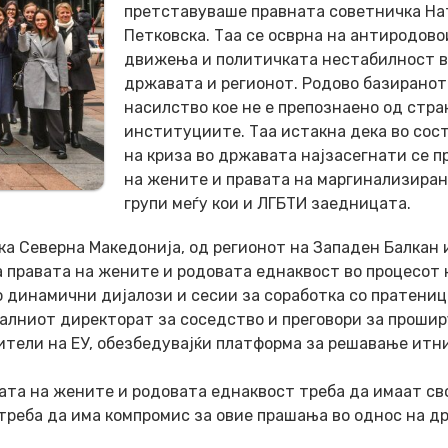
претставуваше правната советничка Н
Петковска. Таа се осврна на антиродов
движења и политичката нестабилност в
државата и регионот. Родово базиранот
насилство кое не е препознаено од стра
институциите. Таа истакна дека во сост
на криза во државата најзасегнати се п
на жените и правата на маргинализира
групи меѓу кои и ЛГБТИ заедницата.
а Северна Македонија, од регионот на Западен Балкан 
 за правата на жените и родовата еднаквост во процесот 
о динамични дијалози и сесии за соработка со пратени
ралниот директорат за соседство и преговори за проши
ители на ЕУ, обезбедувајќи платформа за решавање итн
вата на жените и родовата еднаквост треба да имаат св
 треба да има компромис за овие прашања во однос на д