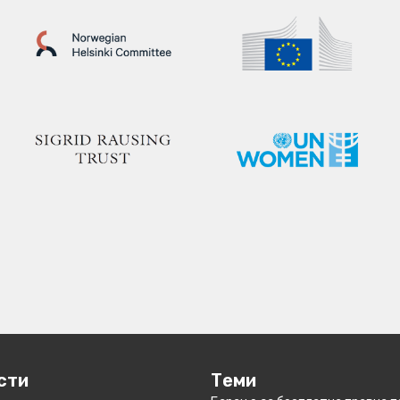
сти
Теми