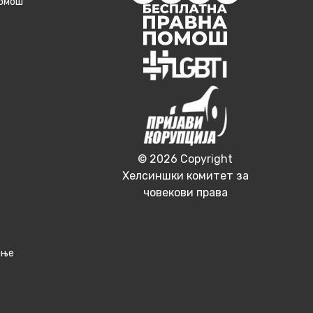
помош
© 2026 Copyright
Хелсиншки комитет за
човекови права
ање