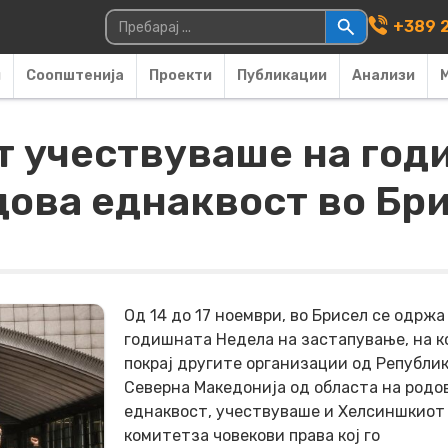
Main Navigati
Пребарувај за:
+389 2
и
Соопштенија
Проекти
Публикации
Анализи
 учествуваше на год
дова еднаквост во Бр
Од 14 до 17 ноември, во Брисел се одржа
годишната Недела на застапување, на к
покрај другите организации од Републи
Северна Македонија од областа на родо
еднаквост, учествуваше и Хелсиншкиот
комитетза човекови права кој го