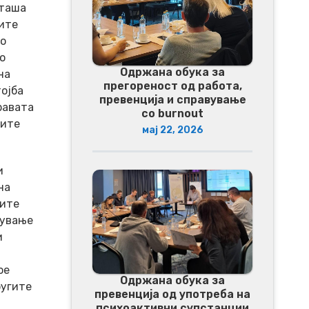
аташа
оите
о
о
Одржана обука за
на
прегореност од работа,
ојба
превенција и справување
равата
со burnout
ните
мај 22, 2026
и
на
ците
рување
и
ое
Одржана обука за
ругите
превенција од употреба на
психоактивни супстанции