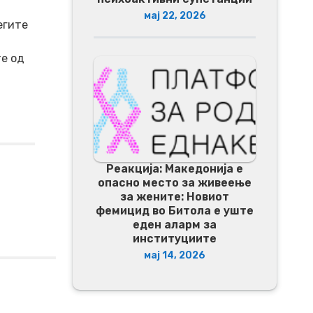
мај 22, 2026
егите
те од
Реакција: Македонија е
опасно место за живеење
за жените: Новиот
фемицид во Битола е уште
еден аларм за
институциите
мај 14, 2026