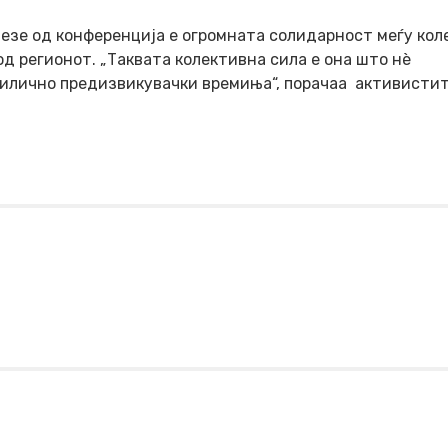
езе од конференција е огромната солидарност меѓу кол
д регионот. „Таквата колективна сила е она што нè
прилично предизвикувачки времиња“, порачаа активисти