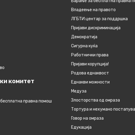
Барање за бесплатна правна 
Владеење на правото
ЛГБТИ центар за поддршка
Пријави дискриминација
Демократија
Сигурна куќа
Работнички права
Пријави корупција!
во
Родова еднаквост
ки комитет
Eднакви можности
Медуза
Злосторства од омраза
 бесплатна правна помош
Тортура и нехумано постапув
Говор на омраза
Едукација