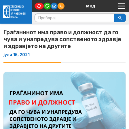
Main Navigation
Skip to content
Пребарувај за:
Граѓанинот има право и должност да го
чува и унапредува сопственото здравје
и здравјето на другите
јули 15, 2021