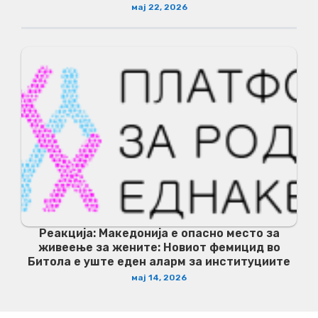
мај 22, 2026
Реакција: Македонија е опасно место за
живеење за жените: Новиот фемицид во
Битола е уште еден аларм за институциите
мај 14, 2026