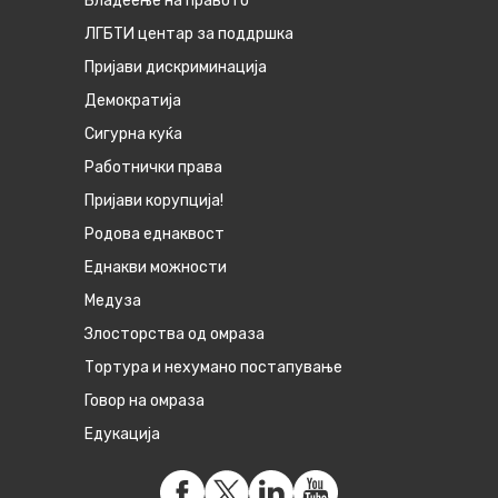
Владеење на правото
ЛГБТИ центар за поддршка
Пријави дискриминација
Демократија
Сигурна куќа
Работнички права
Пријави корупција!
Родова еднаквост
Eднакви можности
Медуза
Злосторства од омраза
Тортура и нехумано постапување
Говор на омраза
Едукација