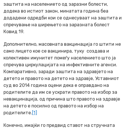
заштита на населението од заразни болести,
додека во истиот закон, минатата година беа
додадени одредби кои се однесуваат на заштита и
спречување на ширењето на заразната болест
Ковид 19.
Дополнително, масовната вакцинација го штити не
само лицето кое се вакцинира, туку создава и
колективен имунитет помеѓу населението што ја
спречува циркулацијата на инфективните агенси.
Компаративно, заради заштита на здравјето на
детето и правото на детето на здравје, Уставниот
суд во 2014 година оцени дека е оправдано на
родителите да им се ускрати правото на избор за
невакцинација, од причина што правото на здравје
на детето е посилно од правото на избор на
родителите.
[1]
Конечно, имајќи го предвид ставот на стручната