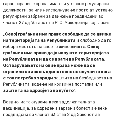
гарантираните права, имаат и уставно регулирани
должности, за чие неисполнување постојат уставно
регулирани забрани за движење предвидени во
членот 27 од Уставот на Р. С. Македонија кој гласи:
„
Секој граѓанин има право слободно да се движи
на територијата на Републиката
и слободно да го
избира местото на своето живеалиште.
Секој
граѓанин има право да ја напушти територијата
на Републиката и да се врати во Републиката
.
Остварувањето на овие права може да се
ограничи со закон, единствено во случаите кога
е тоа потребно заради
заштита на безбедноста на
Републиката, водење на кривична постапка или
заштита на здравјето на луѓето
“.
Воедно, истакнуваме дека задолжителната
вакцинација, за одредени заразни болести е веќе
предвидена во членот 33 став 2 од Законот за