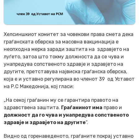
Хелсиншкиот комитет за човекови права смета дека
граѓанската обврска за масовна вакцинација е
неопходна мерка заради заштита на здравјето на
луѓето, затоа што токму должноста да се чува и
унапредува сопственото здравје и здравјето на
другите, претставува највиска граѓанска обврска,
која е и уставно регулирана во членот 39 од Уставот
на Р.С Македонија, кој гласи:
„
На секој граѓанин му се гарантира правото на
здравствена заштита.
Граѓанинот има
право и
должност
да го чува и унапредува сопственото
здравје и здравјето на другите
“.
Видно од горенаведеното, граѓаните покрај уставно