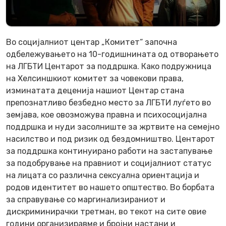
Во социјалниот центар „Комитет“ започна
одбележувањето на 10-годишнината од отворањето
на ЛГБТИ Центарот за поддршка. Како подружница
на Хелсиншкиот комитет за човекови права,
изминатата деценија нашиот Центар стана
препознатливо безбедно место за ЛГБТИ луѓето во
земјава, кое овозможува правна и психосоцијална
поддршка и нуди засолниште за жртвите на семејно
насилство и под ризик од бездомништво. Центарот
за поддршка континуирано работи на застапување
за подобрување на правниот и социјалниот статус
на лицата со различна сексуална ориентација и
родов идентитет во нашето општество. Во борбата
за справување со маргинализираниот и
дискриминирачки третман, во текот на сите овие
години организиравме и бројни настани и