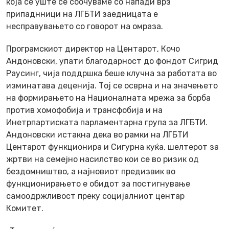
која сѐ уште се соочуваме со напади врз
припаднници на ЛГБТИ заедницата е
несправувањето со говорот на омраза.
Програмскиот директор на Центарот, Кочо
Андоновски, упати благодарност до фондот Сигрид
Раусинг, чија поддршка беше клучна за работата во
изминатава деценија. Тој се осврна и на значењето
на формирањето на Националната мрежа за борба
против хомофобија и трансфобија и на
Инетрпартиската парламентарна група за ЛГБТИ.
Андоновски истакна дека во рамки на ЛГБТИ
Центарот функционира и Сигурна куќа, шелтерот за
жртви на семејно насилство кои се во ризик од
бездомништво, а најновиот предизвик во
функционирањето е обидот за постигнување
самоодржливост преку социјалниот центар
Комитет.