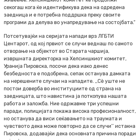
секогаш кога ќе идентификува дека на одредена
заедница и е потребна поддршка преку своите
програми да делува во унапредување на состојбата.“
Потсетувајќи на серијата напади врз ЛГБТИ
Центарот, од кој првиот се случи веднаш по самото
отворање на објектот во Старата чаршија,
извршната директорка на Хелсиншкиот комитет,
Уранија Пировска, посочи дека иако денес
безбедноста е подобрена, сепак останува дамката
на нерешените случаи на нападите. ,,Сѐ уште не
постои доверба во институциите од страна на
заедницата, што навистина ја поткопува нашата
работа и заложба. Ние одржавме три успешни
паради, полицијата покажа висока професионалност,
но останува да виси сеќавањето на траумата и
чувството дека може повторно да се случи’’ истакна
Пировска, додавајќи дека основната причина поради