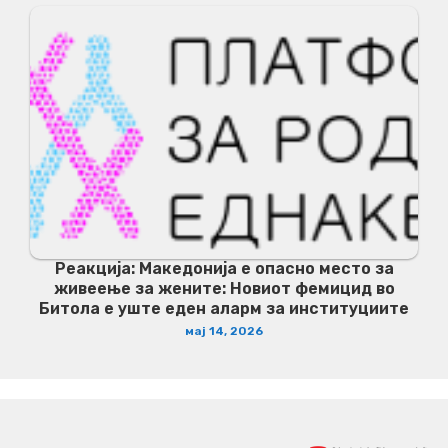
Реакција: Македонија е опасно место за
живеење за жените: Новиот фемицид во
Битола е уште еден аларм за институциите
мај 14, 2026