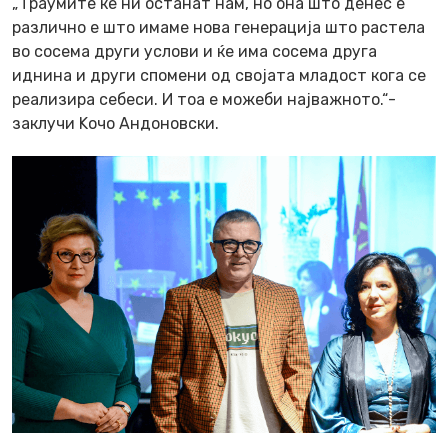
„Траумите ќе ни останат нам, но она што денес е
различно е што имаме нова генерација што растела
во сосема други услови и ќе има сосема друга
иднина и други спомени од својата младост кога се
реализира себеси. И тоа е можеби најважното.“-
заклучи Koчо Андоновски.