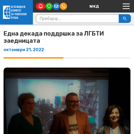
Main Navigation
Skip to content
Пребарувај за:
Една декада поддршка за ЛГБТИ
заедницата
октомври 21, 2022