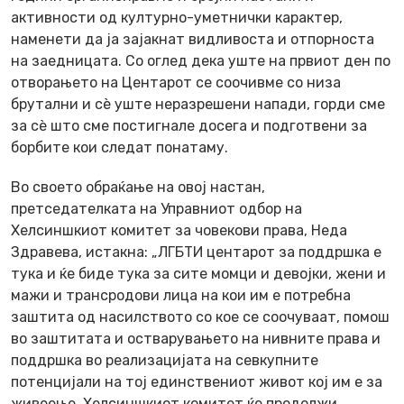
активности од културно-уметнички карактер,
наменети да ја зајакнат видливоста и отпорноста
на заедницата. Со оглед дека уште на првиот ден по
отворањето на Центарот се соочивме со низа
брутални и сѐ уште неразрешени напади, горди сме
за сѐ што сме постигнале досега и подготвени за
борбите кои следат понатаму.
Во своето обраќање на овој настан,
претседателката на Управниот одбор на
Хелсиншкиот комитет за човекови права, Неда
Здравева, истакна: „ЛГБТИ центарот за поддршка е
тука и ќе биде тука за сите момци и девојки, жени и
мажи и трансродови лица на кои им е потребна
заштита од насилството со кое се соочуваат, помош
во заштитата и остварувањето на нивните права и
поддршка во реализацијата на севкупните
потенцијали на тој единствениот живот кој им е за
живеење. Хелсиншкиот комитет ќе продолжи