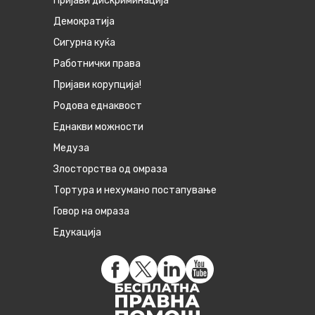
Пријави дискриминација
Демократија
Сигурна куќа
Работнички права
Пријави корупција!
Родова еднаквост
Eднакви можности
Медуза
Злосторства од омраза
Тортура и нехумано постапување
Говор на омраза
Едукација