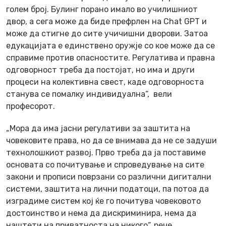
голем број. Булинг порано имало во училишниот
двор, а сега може да биде префрлен на Chat GPT и
може да стигне до сите учичишни дворови. Затоа
едукацијата е единствено оружје со кое може да се
справиме против опасностите. Регулатива и правна
одговорност треба да постојат, но има и други
процеси на колективна свест, каде одговорноста
станува се помалку индивидуална“, вели
професорот.
„Мора да има јасни регулативи за заштита на
човековите права, но да се внимава да не се задуши
технолошкиот развој. Прво треба да ја поставиме
основата со почитување и спроведување на сите
закони и прописи поврзани со различни дигитални
системи, заштита на лични податоци, па потоа да
изградиме систем кој ќе го почитува човековото
достоинство и нема да дискриминира, нема да
наштети на приватноста на никого“, рече