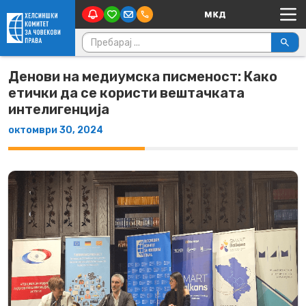
Main Navigation
Skip to content
Пребарувај за:
Денови на медиумска писменост: Како
етички да се користи вештачката
интелигенција
октомври 30, 2024