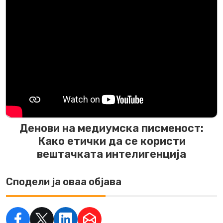
Денови на медиумска писменост:
Како етички да се користи
вештачката интелигенција
Сподели ја оваа објава