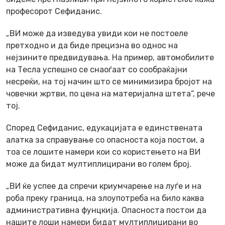
професорот Сефиданис.
„ВИ може да изведува увиди кои не постоеле
претходно и да биде прецизна во однос на
нејзините предвидувања. На пример, автомобилите
на Тесла успешно се снаоѓаат со сообраќајни
несреќи, на тој начин што се минимизира бројот на
човечки жртви, по цена на материјална штета“, рече
тој.
Според Сефиданис, едукацијата е единствената
алатка за справување со опасноста која постои, а
тоа се лошите намери кои со користењето на ВИ
може да бидат мултиплицирани во голем број.
„ВИ ќе успее да спречи криумчарење на луѓе и на
роба преку граница, на злоупотреба на било каква
административна фунцкија. Опасноста постои да
нашите лоши намери бидат мултиплицирани во