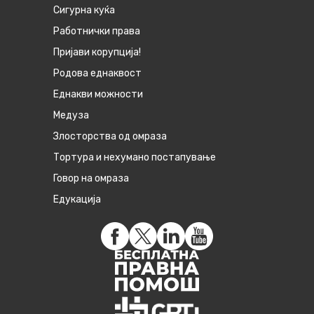
Сигурна куќа
Работнички права
Пријави корупција!
Родова еднаквост
Eднакви можности
Медуза
Злосторства од омраза
Тортура и нехумано постапување
Говор на омраза
Едукација