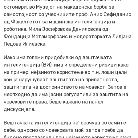
октомври, во Музејот на македонска борба за
самостојност со учесниците проф. Анис Сефиданис
од Факултетот за машинска интелигенција и
роботика, Мила Јосифовска Даниловска од
Фондација Метаморфозис и модераторката Лилјана
Пецова Илиевска.
Иако има големи придобивки од вештачката
интелигенција (ВИ), има и определени ризици како
на пример, нејзиното користење во т.н. лоши цели
кои ја нарушуваат заштитата на приватноста,
заштитата на достоинството на човекот. Затоа е
неопходно да има јасни регулативи за заштита на
човековите права, беше кажано на панел
дискусијата.
Вештачката интелигенција не’ соочува со самите
себе, односно со човековата моќ, затоа треба да
бидеме претпазливи при нејзиното користење кажа