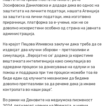
Јосифовска Даниловска и додаде дека во однос на
заштитата на личните податоци, нашата Агенција
за заштита на лични податоци, има изготвено
прирачници, платформа за е-учење, кои не се
доволно искористени особено од страна на јавната
администрација.
На крајот Пецова Илиевска заклучи дека треба да се
издвојат два клучни зборови – претпазливи и
симулација. „Веројатно се’ додека ја користиме
вештачката интелигенција како симулација во
одредени процеси за донесување на одлуки и за
помош и поддршка при тие процеси можеби тоа ќе
биде еден од клучните механизми да бидеме
доволно претпазливи за да речеме дека ја имаме
контролата во наши раце“.
Во рамки на Деновите на медиумска писменост
2024, петнаесет членки на Мрежата, и нивни