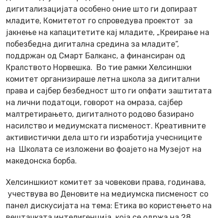
дигитализацијата особено оние што ги допираат
младите, Комитетот го спроведува проектот за
јакнење на капацитетите кај младите, „Креирање на
побезбедна дигитална средина за младите“,
поддржан од Смарт Балканс, а финансиран од
Кралството Норвешка. Во тие рамки Хелсиншки
комитет организираше летна школа за дигитални
права и сајбер безбедност што ги опфати заштитата
на лични податоци, говорот на омраза, сајбер
малтретирањето, дигиталното родово базирано
насилство и медиумската писменост. Креативните
активистички дела што ги изработија учесниците
на Школата се изложени во фоајето на Музејот на
македонска борба.
Хелсиншкиот комитет за човекови права, годинава,
учествува во Деновите на медиумска писменост со
панел дискусијата на тема: Етика во користењето на
вештачката интелигенција, која се одржа на 28