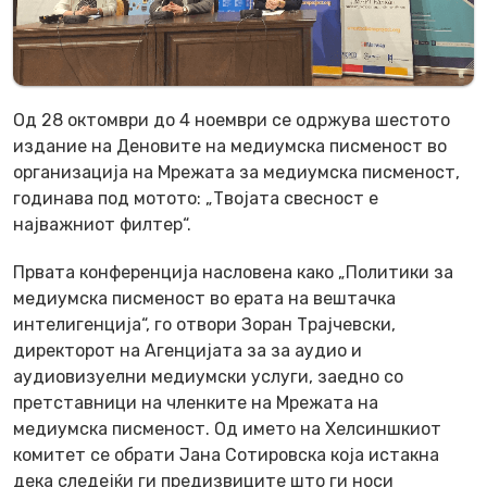
Од 28 октомври до 4 ноември се одржува шестото
издание на Деновите на медиумска писменост во
организација на Мрежата за медиумска писменост,
годинава под мотото: „Твојата свесност е
најважниот филтер“.
Првата конференција насловена како „Политики за
медиумска писменост во ерата на вештачка
интелигенција“, го отвори Зоран Трајчевски,
директорот на Агенцијата за за аудио и
аудиовизуелни медиумски услуги, заедно со
претставници на членките на Мрежата на
медиумска писменост. Од името на Хелсиншкиот
комитет се обрати Јана Сотировска која истакна
дека следејќи ги предизвиците што ги носи