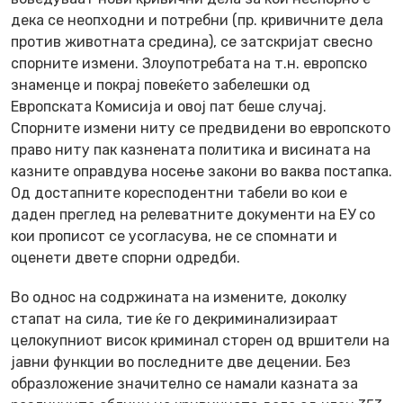
дека се неопходни и потребни (пр. кривичните дела
против животната средина), се затскријат свесно
спорните измени. Злоупотребата на т.н. европско
знаменце и покрај повеќето забелешки од
Европската Комисија и овој пат беше случај.
Спорните измени ниту се предвидени во европското
право ниту пак казнената политика и висината на
казните оправдува носење закони во ваква постапка.
Од достапните коресподентни табели во кои е
даден преглед на релеватните документи на ЕУ со
кои прописот се усогласува, не се спомнати и
оценети двете спорни одредби.
Во однос на содржината на измените, доколку
стапат на сила, тие ќе го декриминализираат
целокупниот висок криминал сторен од вршители на
јавни функции во последните две децении. Без
образложение значително се намали казната за