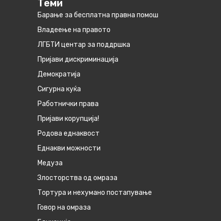
Теми
Барање за бесплатна правна помош
Владеење на правото
ЛГБТИ центар за поддршка
Пријави дискриминација
Демократија
Сигурна куќа
Работнички права
Пријави корупција!
Родова еднаквост
Eднакви можности
Медуза
Злосторства од омраза
Тортура и нехумано постапување
Говор на омраза