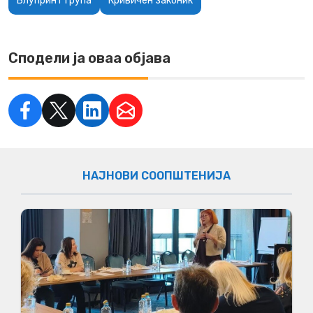
Блупринт група
Кривичен законик
Сподели ја оваа објава
НАЈНОВИ СООПШТЕНИЈА