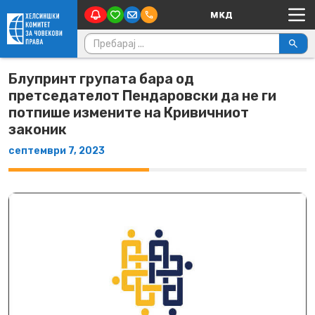
Main Navigation
Skip to content
Пребарувај за:
Блупринт групата бара од
претседателот Пендаровски да не ги
потпише измените на Кривичниот
законик
септември 7, 2023