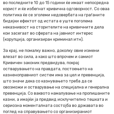
во последните 10 до 15 години ќе имаат непосредна
корист и ќе избегнат кривична одговорност. Со оваа
политика ќе се зголеми недовербата на граѓаните
бидејки ефектот од истата е уште поголема
неказнивост на сторителите на кривичните дела
кои засегаат во сферата на јавниот интерес
(корупција, организиран криминал итн).
За крај, не помалку важно, доколку овие измени
влезат во сила, а како што впрочем и самиот
Кривичен законик предвидува, покрај
остварувањето на правдата, постоењето на
казненоправниот систем има за цел и превенција,
што значи дека со казнувањето треба да се
овозможи и остварување на специјална и генерална
превенција. Со ваквото намалување на пропишаните
казни, а имајќи ја предвид исклучително тешката и
сериозна моменталната состојба во државата во
поглед на справувањето со организираниот