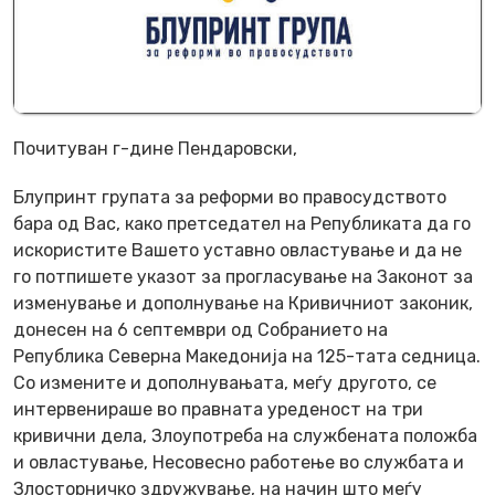
Почитуван г-дине Пендаровски,
Блупринт групата за реформи во правосудството
бара од Вас, како претседател на Републиката да го
искористите Вашето уставно овластување и да не
го потпишете указот за прогласување на Законот за
изменување и дополнување на Кривичниот законик,
донесен на 6 септември од Собранието на
Република Северна Македонија на 125-тата седница.
Со измените и дополнувањата, меѓу другото, се
интервенираше во правната уреденост на три
кривични дела, Злоупотреба на службената положба
и овластување, Несовесно работење во службата и
Злосторничко здружување, на начин што меѓу