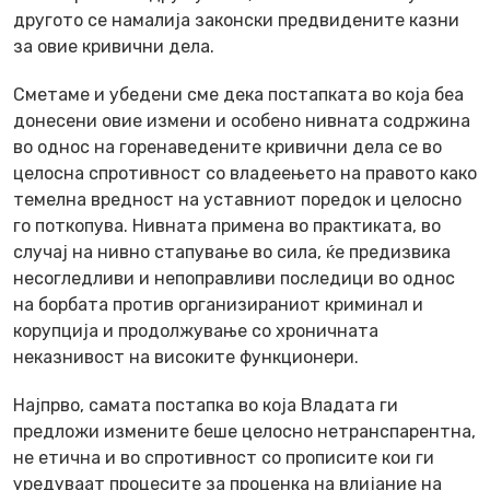
другото се намалија законски предвидените казни
за овие кривични дела.
Сметаме и убедени сме дека постапката во која беа
донесени овие измени и особено нивната содржина
во однос на горенаведените кривични дела се во
целосна спротивност со владеењето на правото како
темелна вредност на уставниот поредок и целосно
го поткопува. Нивната примена во практиката, во
случај на нивно стапување во сила, ќе предизвика
несогледливи и непоправливи последици во однос
на борбата против организираниот криминал и
корупција и продолжување со хроничната
неказнивост на високите функционери.
Најпрво, самата постапка во која Владата ги
предложи измените беше целосно нетранспарентна,
не етична и во спротивност со прописите кои ги
уредуваат процесите за проценка на влијание на