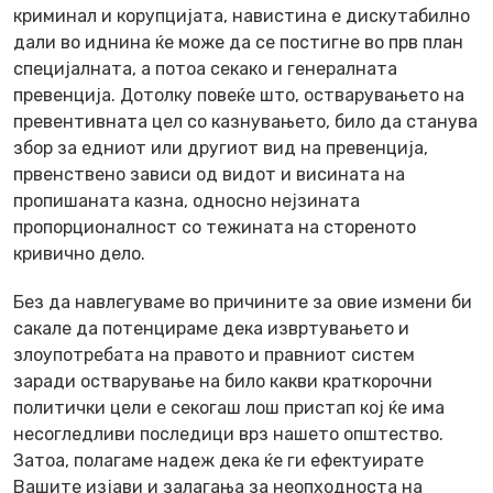
криминал и корупцијата, навистина е дискутабилно
дали во иднина ќе може да се постигне во прв план
специјалната, а потоа секако и генералната
превенција. Дотолку повеќе што, остварувањето на
превентивната цел со казнувањето, било да станува
збор за едниот или другиот вид на превенција,
првенствено зависи од видот и висината на
пропишаната казна, односно нејзината
пропорционалност со тежината на стореното
кривично дело.
Без да навлегуваме во причините за овие измени би
сакале да потенцираме дека извртувањето и
злоупотребата на правото и правниот систем
заради остварување на било какви краткорочни
политички цели е секогаш лош пристап кој ќе има
несогледливи последици врз нашето општество.
Затоа, полагаме надеж дека ќе ги ефектуирате
Вашите изјави и залагања за неопходноста на