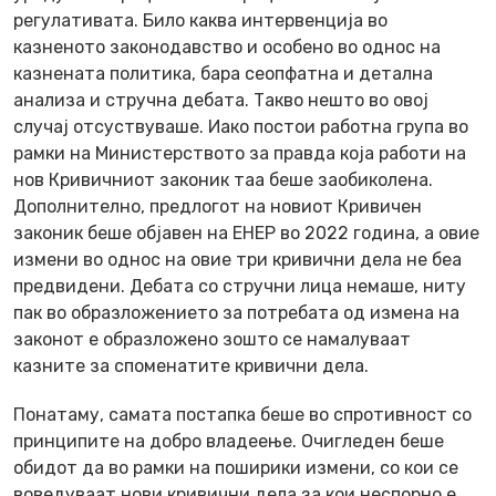
регулативата. Било каква интервенција во
казненото законодавство и особено во однос на
казнената политика, бара сеопфатна и детална
анализа и стручна дебата. Такво нешто во овој
случај отсуствуваше. Иако постои работна група во
рамки на Министерството за правда која работи на
нов Кривичниот законик таа беше заобиколена.
Дополнително, предлогот на новиот Кривичен
законик беше објавен на ЕНЕР во 2022 година, а овие
измени во однос на овие три кривични дела не беа
предвидени. Дебата со стручни лица немаше, ниту
пак во образложението за потребата од измена на
законот е образложено зошто се намалуваат
казните за споменатите кривични дела.
Понатаму, самата постапка беше во спротивност со
принципите на добро владеење. Очигледен беше
обидот да во рамки на поширики измени, со кои се
воведуваат нови кривични дела за кои неспорно е