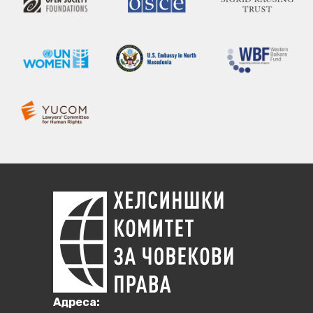
Aдреса: