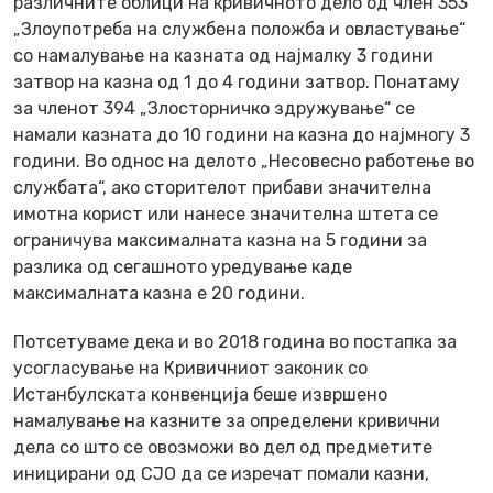
различните облици на кривичното дело од член 353
„Злоупотреба на службена положба и овластување“
со намалување на казната од најмалку 3 години
затвор на казна од 1 до 4 години затвор. Понатаму
за членот 394 „Злосторничко здружување“ се
намали казната до 10 години на казна до најмногу 3
години. Во однос на делото „Несовесно работење во
службата“, ако сторителот прибави значителна
имотна корист или нанесе значителна штета се
ограничува максималната казна на 5 години за
разлика од сегашното уредување каде
максималната казна е 20 години.
Потсетуваме дека и во 2018 година во постапка за
усогласување на Кривичниот законик со
Истанбулската конвенција беше извршено
намалување на казните за определени кривични
дела со што се овозможи во дел од предметите
иницирани од СЈО да се изречат помали казни,