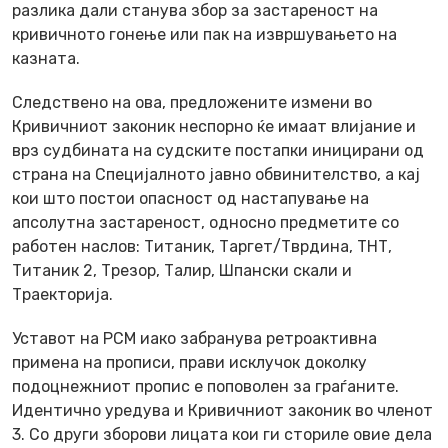
разлика дали станува збор за застареност на
кривичното гонење или пак на извршувањето на
казната.
Следствено на ова, предложените измени во
Кривичниот законик неспорно ќе имаат влијание и
врз судбината на судските постапки иницирани од
страна на Специјалното јавно обвинителство, а кај
кои што постои опасност од настапување на
апсолутна застареност, односно предметите со
работен наслов: Титаник, Таргет/Тврдина, ТНТ,
Титаник 2, Трезор, Талир, Шпански скали и
Траекторија.
Уставот на РСМ иако забранува ретроактивна
примена на прописи, прави исклучок доколку
подоцнежниот пропис е поповолен за граѓаните.
Идентично уредува и Кривичниот законик во членот
3. Со други зборови лицата кои ги сториле овие дела