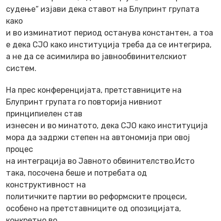
судење“ изјави дека ставот на Блупринт групата
како
и во изминатиот период останува константен, а тоа
е дека СЈО како институција треба да се интегрира,
а не да се асимилира во јавнообвинителскиот
систем.
На прес конференцијата, претставниците на
Блупринт групата го повторија нивниот
принципиелен став
изнесен и во минатото, дека СЈО како институција
мора да задржи степен на автономија при овој
процес
на интеграција во Јавното обвинителство.Исто
така, посочена беше и потребата од
конструктивност на
политичките партии во реформските процеси,
особено на претставниците од опозицијата,
конкретно во