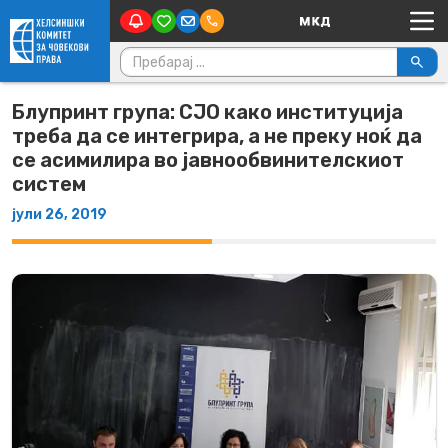
Main Navigation
Skip to content
Пребарувај за:
Блупринт група: СЈО како институција
треба да се интегрира, а не преку ноќ да
се асимилира во јавнообвинителскиот
систем
јули 26, 2019