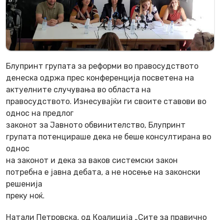
Блупринт групата за реформи во правосудството
денеска одржа прес конференција посветена на
актуелните случувања во областа на
правосудството. Изнесувајќи ги своите ставови во
однос на предлог
законот за Јавното обвинителство, Блупринт
групата потенцираше дека не беше консултирана во
однос
на законот и дека за ваков системски закон
потребна е јавна дебата, а не носење на законски
решенија
преку ноќ.
Натали Петровска, од Коалиција „Сите за правично