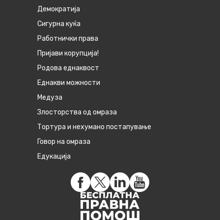
Демократија
Сигурна куќа
Работнички права
Пријави корупција!
Родова еднаквост
Eднакви можности
Медуза
Злосторства од омраза
Тортура и нехумано постапување
Говор на омраза
Едукација