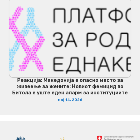
Реакција: Македонија е опасно место за
живеење за жените: Новиот фемицид во
Битола е уште еден аларм за институциите
мај 14, 2026