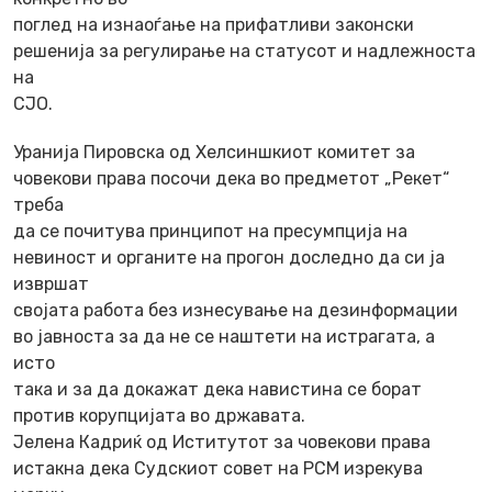
поглед на изнаоѓање на прифатливи законски
решенија за регулирање на статусот и надлежноста
на
СЈО.
Уранија Пировска од Хелсиншкиот комитет за
човекови права посочи дека во предметот „Рекет“
треба
да се почитува принципот на пресумпција на
невиност и органите на прогон доследно да си ја
извршат
својата работа без изнесување на дезинформации
во јавноста за да не се наштети на истрагата, а
исто
така и за да докажат дека навистина се борат
против корупцијата во државата.
Јелена Кадриќ од Иститутот за човекови права
истакна дека Судскиот совет на РСМ изрекува