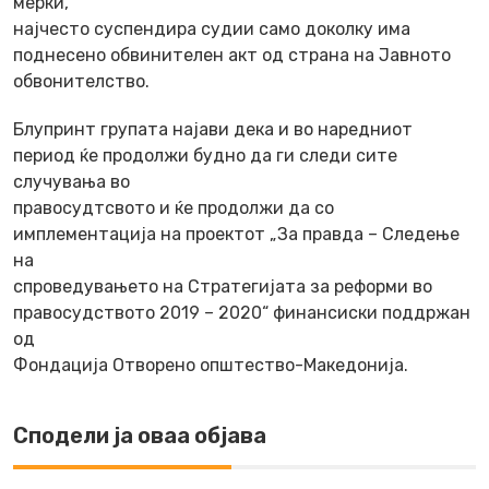
мерки,
најчесто суспендира судии само доколку има
поднесено обвинителен акт од страна на Јавното
обвонителство.
Блупринт групата најави дека и во наредниот
период ќе продолжи будно да ги следи сите
случувања во
правосудтсвото и ќе продолжи да со
имплементација на проектот „За правда – Следење
на
спроведувањето на Стратегијата за реформи во
правосудството 2019 – 2020“ финансиски поддржан
од
Фондација Отворено општество-Македонија.
Сподели ја оваа објава