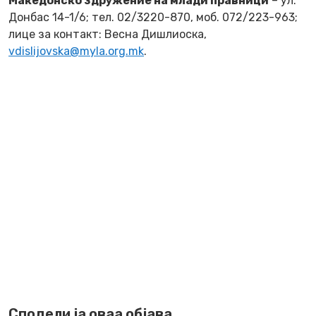
Македонско здружение на млади правници
– ул.
Донбас 14-1/6; тел. 02/3220-870, моб. 072/223-963;
лице за контакт: Весна Дишлиоска,
vdislijovska@myla.org.mk
.
Сподели ја оваа објава