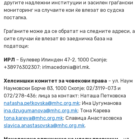
другите надлежни институции и засилен граѓански
мониторинг на случаите кои ќе влезат во судска
постапка.
Граѓаните може да се обратат на следните адреси, а
сите случаи ќе влезат во заедничка база на
податоци:
ИРЛ
– Булевер Илинден 47-2, 1000 Скопје;
+38976302307; irlmacedonia@irl.mk.
Хелсиншки комитет за човекови права
– ул. Наум
Наумовски Борче 83, 1000 Скопје; 02/3119-073 и
072/278-436; лица за контакт: Наташа Петковска
natasha.petkovska@mhc.org.mk
; Ина Џугуманова
ina.dzugumanova@mhc.org.mk
; Тона Карева
tona.kareva@mhc.org.mk
; Славица Анастасовска
slavica.anastasovska@mhc.org.mk
.