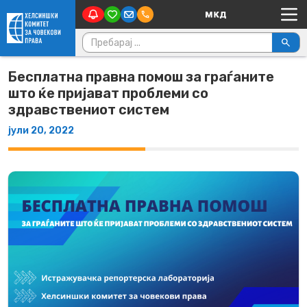
Main Navigation
Skip to content
Пребарувај за:
Бесплатна правна помош за граѓаните
што ќе пријават проблеми со
здравствениот систем
јули 20, 2022