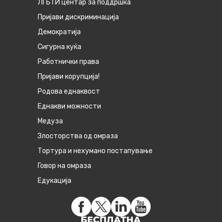
ЛГБТИ центар за поддршка
Пријави дискриминација
Демократија
Сигурна куќа
Работнички права
Пријави корупција!
Родова еднаквост
Eднакви можности
Медуза
Злосторства од омраза
Тортура и нехумано постапување
Говор на омраза
Едукација