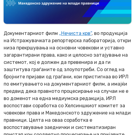
Документарниот филм
„Нечиста крв“
, во продукција
на Истражувачката репортерска лабораторија, откри
низа прекршувања на основни човекови и уставно
загарантирани права, како и целосно затајување на
системот, кој е должен да превенира и да ги
заштитува граѓаните од злоупотреби. Со оглед на
бројните пријави од граѓани, кои пристигнаа во ИРЛ
по емитувањето на документарниот филм, а имајќи
предвид дека правното процесирање на случаи не е
во доменот на една медиумска редакција, ИРЛ
воспостави соработка со Хелсиншкиот комитет за
човекови права и Македонското здружение на млади
правници. Целта на оваа соработка е
воспоставување заеднички и систематизиран
пристап кон соодветно процесирање на пријавите