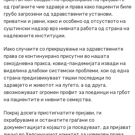
од граѓаните чие здравје и права како пациенти биле
грубо загрозени од здравствените установи,
приватни и јавни, како и особено од отсуството на
суштински надзор врз нивната работа од страна на
надлежните институции.
Иако случаите со прекршување на здравствените
права се континуирано присутни во нашата
секојдневна пракса, ковид-пандемијата извади на
виделина длабоки системски проблеми, кои од една
страна предизвикуваат тешки последици по
здравјето и животот на луѓето, а од друга,
овозможуваат огромен профит за поединци на грбот
на пациентите и нивните семејства.
Покрај досега пристигнатите пријави, ги
охрабруваме и останатите граѓани со
документацијата којашто ја поседуваат, да пријават
лично во Хелсиншкиот комитет за човекови права