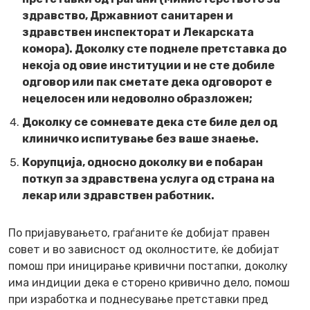
здравство, Државниот санитарен и
здравствен инспекторат и Лекарската
комора). Доколку сте поднеле претставка до
некоја од овие институции и не сте добиле
одговор или пак сметате дека одговорот е
нецелосен или недоволно образложен;
Доколку се сомневате дека сте биле дел од
клиничко испитување без ваше знаење.
Корупција, односно доколку ви е побаран
поткуп за здравствена услуга од страна на
лекар или здравствен работник.
По пријавувањето, граѓаните ќе добијат правен
совет и во зависност од околностите, ќе добијат
помош при иницирање кривични постапки, доколку
има индиции дека е сторено кривично дело, помош
при изработка и поднесување претставки пред