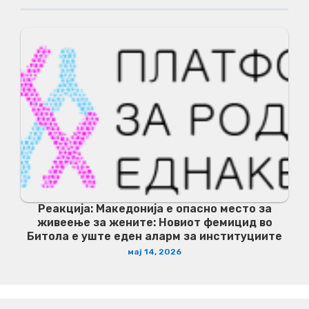
Реакција: Македонија е опасно место за
живеење за жените: Новиот фемицид во
Битола е уште еден аларм за институциите
мај 14, 2026