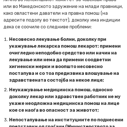
или во Македонското здружение на млади правници,
како овластени даватели на правна помош (на
адресите подолу во текстот), доколку има индиции
дека се соочиле со следниве проблеми:
Несовесно лекување болни, доколку при
укажување лекарска помош лекарот: примени
очигледно неподобно средство или начин на
лекување или
нема да примени соодвe
тни
хигиенски мерки
и воопшто несовесно
постапува и со тоа предизвика влошување на
здравствената состојба на некое лице;
Неукажување медицинска помош, односно
доколку лекар или здравствен работник не му
укаже неодложна медицинска помош на лице
кое се наоѓа во опасност за животот;
Непостапување на институциите по поднесени
претставки од граѓани (Министерството за