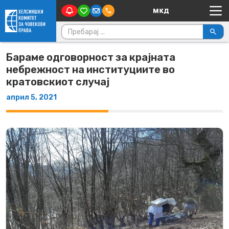
Main Navigation
Skip to content
Пребарувај за:
Бараме одговорност за крајната
небрежност на институциите во
кратовскиот случај
април 5, 2021