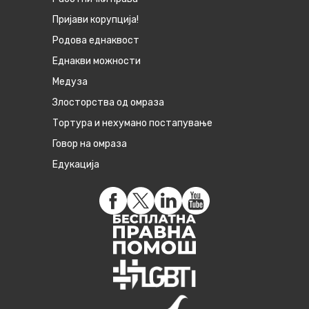
Пријави корупција!
Родова еднаквост
Eднакви можности
Медуза
Злосторства од омраза
Тортура и нехумано постапување
Говор на омраза
Едукација