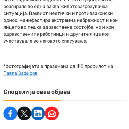
реагирале во една ваква животозагрозувачка
ситуација. Ваквиот неетички и противзаконски
однос, манифестира екстремна небрежност и кон
лицето во тешка здравствена состојба, но и кон
здравствените работници и другите лица кои
учествувале во неговото спасување.
*фотографијата е преземена од ФБ профилот на
Павле Зафиров
Сподели ја оваа објава