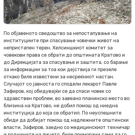
По објавеното сведоштво за непостапување на
институциите при спасување човечки живот на
непристапен терен, Хелсиншкиот комитет за
човекови права се обрати до општината Кратово и
до Дирекцијата за спасување и заштита, со барање
за информации за тоа кои дејствија ги презеле
откако биле известени за несреќниот настан.
Случајот со јавноста го сподели лекарот Павле
Зафиров, кој обидувајќи се да спаси човек со
здравствен проблем, во завеано планинско место во
близина на Кратово, не добил помош од ниедна
институција до која се обратил. По неуспешните
обиди да добијат помош од надлежните општински
власти, Зафиров, заедно со медицинскиот техничар
и роднините на лицето, биле приморани сами да го