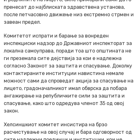
пренесат до најблиската здравствена установа,
после петчасовно движење низ екстремно стрмен и
завеан предел.
Комитетот испрати и барање за вонреден
инспекциски надзор до Државниот инспекторат за
локална самоуправа, поради тоа што општината не
ги преземала сите дејствија за кои е надлежна
согласно Законот за заштита и спасување. Доколку
контактираните институции навистина немале
можност сами да спроведат акција за спасување на
лицето, градоначалникот имал обврска да побара
ангажирање на републичките сили за заштита и
спасување, како што одредува членот 35 од овој
закон.
Хелсиншкиот комитет инсистира на брзо
расчистување на овој случај и бара одговорност од
сите надлежни поединци и институции, кои не